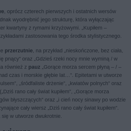
we
, oprócz czterech pierwszych i ostatnich wersów
ednak wyodrębnić jego strukturę, która wyłączając
ter kwartyny z rymami krzyżowymi. „Kupiłem –
przykładami zastosowania tego środka stylistycznego.
ne
przerzutnie
, na przykład „nieskończone, bez ciała,
 się pnący” oraz „Gdzieś rzeki nocy mnie wyminą / w
ta również z
pauz
„Gorące morza sercem płyną – / –
nad czas i morskie głębie lat…”. Epitetami w utworze
pulsem”, „śródfaliste drżenie”, „kwiatów polnych” oraz
(„Dziś rano cały świat kupiłem”, „Gorące morza
ów błyszczących” oraz „i cień nocy sinawy po wodzie
ynające cały wiersz „Dziś rano cały świat kupiłem”.
 się w utworze dwukrotnie.