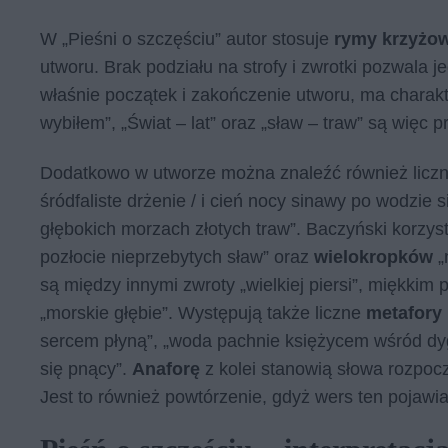
W „Pieśni o szczęściu” autor stosuje
rymy krzyżo
utworu. Brak podziału na strofy i zwrotki pozwala j
właśnie początek i zakończenie utworu, ma charak
wybiłem”, „Świat – lat” oraz „sław – traw” są więc 
Dodatkowo w utworze można znaleźć również licz
śródfaliste drżenie / i cień nocy sinawy po wodzie
głębokich morzach złotych traw”. Baczyński korzys
pozłocie nieprzebytych sław” oraz
wielokropków
„
są między innymi zwroty „wielkiej piersi”, miękkim 
„morskie głębie”. Występują także liczne
metafory
sercem płyną”, „woda pachnie księżycem wśród dyg
się pnący”.
Anaforę
z kolei stanowią słowa rozpocz
Jest to również powtórzenie, gdyż wers ten pojawia