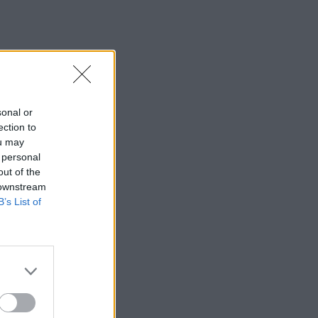
sonal or
ection to
ou may
 personal
out of the
 downstream
B’s List of