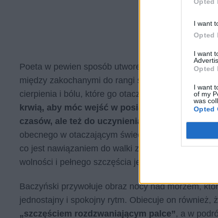
Opted 
I want t
Opted 
I want 
Advertis
Poeta w pewien sposób utworem tym oddaje hołd uk
Opted 
między zakochanymi do rangi siły mogącej pokonać
I want t
cierpienia i bólu, które go otacza.
Wykorzystuje cz
of my P
was col
krwią, aby móc wejść w posiadanie mocy, która 
Opted 
czasów, ale też do uczynienia jego miłości m
obecnego w otaczającym świecie, Baczyńskiemu brak
co jest nawiązaniem do walki z okupantem, która w
wolności i pełnego szczęścia jest woda.
Baczyński przywołuje obraz nocy nad morzem, któr
jednostajny i spokojny rytm. Obiecuje on również, 
„szczęściem rozdzwaniającym palce”
, a w podr