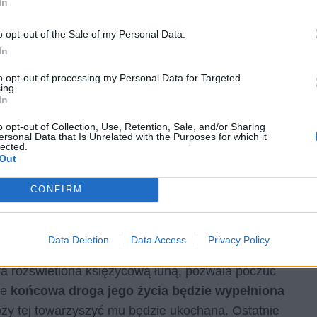
In
o opt-out of the Sale of my Personal Data.
In
to opt-out of processing my Personal Data for Targeted
ing.
ochanej, gloryfikując ją i podnosząc uczucie obecne
In
 całe zło na świecie. Autor bowiem jest świadomy
o opt-out of Collection, Use, Retention, Sale, and/or Sharing
erwony kolor, kojarzony z pięknem kwiatów i
ersonal Data that Is Unrelated with the Purposes for which it
lected.
nie tylko doda mu siły do przetrwania trudnych
Out
otorem napędowym całego życia.
Niezależnie od dobra
CONFIRM
uje wolności – pragnie być wolny jak „piersi nieba”,
ypełniła większość lat jego życia. Dla poety symbolem
Data Deletion
Data Access
Privacy Policy
a rozświetlona księżycową łuną, pozwala poczuć
że
końcowa droga jego życia będzie wypełniona
óży tej towarzyszyć mu będzie ukochana. Ostatnie