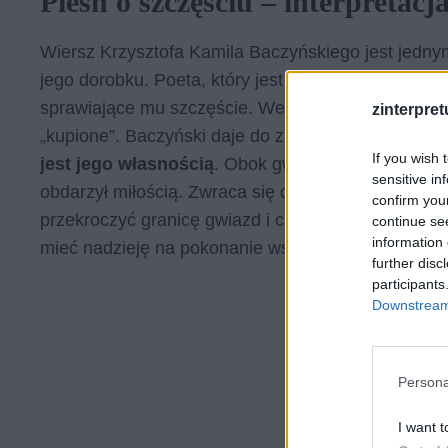
Pieśń o szczęściu – interpretacj
Wiersz Krzysztofa Kamila Baczyńskiego jest jedny
jego dorobku. Poeta, który jest osobą mówiącą w 
sprawiające mu szczęście. Według niego przyroda 
zinterpretu
„kupione”. Baczyński daje do zrozumienia, że
dobr
If you wish 
jest jego własnością
. Obok gwiazd, słońca, rzek 
sensitive in
obdarzył miłością. Zwraca się do niej bezpośredni
confirm you
przekroczyć granicę gwiazd i czasu. To właśnie mił
continue se
information 
mieć nadzieję na pokonanie wszystkich przeciwnośc
further disc
participants
Downstream 
Persona
I want t