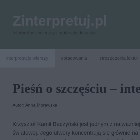
Przejdź
do
Zinterpretuj.pl
treści
Interpretacje wierszy i materiały do nauki
interpretacje wierszy
opracowania
streszczenia lektur
Pieśń o szczęściu – int
Autor: Anna Morawska
Krzysztof Kamil Baczyński jest jednym z najważnie
światowej. Jego utwory koncentrują się głównie na t