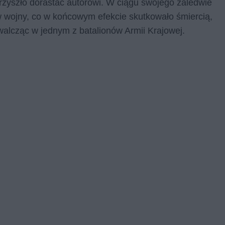
rzyszło dorastać autorowi. W ciągu swojego zaledwie
tw wojny, co w końcowym efekcie skutkowało śmiercią,
alcząc w jednym z batalionów Armii Krajowej.