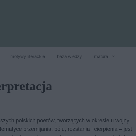
motywy literackie
baza wiedzy
matura
erpretacja
jszych polskich poetów, tworzących w okresie II wojny
ematyce przemijania, bólu, rozstania i cierpienia – jest