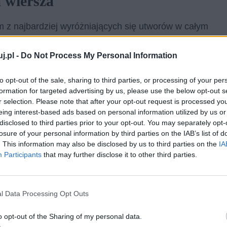
a wiersza
m z najbardziej wyróżniających się utworów w całym
wierszu, docenia poszczególne elementy otoczenia
i pozytywne emocje obecne w jego życiu, zostały
j.pl -
Do Not Process My Personal Information
o, które ma okazje doświadczać, należy do niego i
to opt-out of the sale, sharing to third parties, or processing of your per
i lasów za taką wartość uważa też osobę, którą
formation for targeted advertising by us, please use the below opt-out s
o, przekonując że poziom jego szczęścia pozwala mu
r selection. Please note that after your opt-out request is processed y
ość jest dla Baczyńskiego wartością, która pozwala
eing interest-based ads based on personal information utilized by us or
disclosed to third parties prior to your opt-out. You may separately opt-
i losu.
losure of your personal information by third parties on the IAB’s list of
. This information may also be disclosed by us to third parties on the
IA
Participants
that may further disclose it to other third parties.
l Data Processing Opt Outs
o opt-out of the Sharing of my personal data.