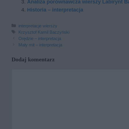
Analiza porównawcza wierszy Labirynt B
Historia – interpretacja
Kategorie
interpretacje wierszy
Tagi
Krzysztof Kamil Baczyński
Orędzie – interpretacja
Mały mit – interpretacja
Dodaj komentarz
Komentarz