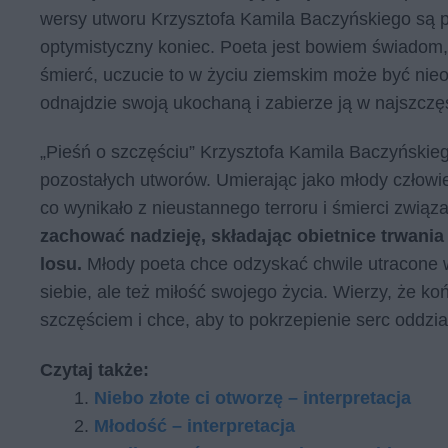
wersy utworu Krzysztofa Kamila Baczyńskiego są p
optymistyczny koniec. Poeta jest bowiem świadom,
śmierć, uczucie to w życiu ziemskim może być nieos
odnajdzie swoją ukochaną i zabierze ją w najszczę
„Pieśń o szczęściu” Krzysztofa Kamila Baczyńskie
pozostałych utworów. Umierając jako młody człowie
co wynikało z nieustannego terroru i śmierci związ
zachować nadzieję, składając obietnice trwania
losu.
Młody poeta chce odzyskać chwile utracone w
siebie, ale też miłość swojego życia. Wierzy, że k
szczęściem i chce, aby to pokrzepienie serc oddzia
Czytaj także:
Niebo złote ci otworzę – interpretacja
Młodość – interpretacja