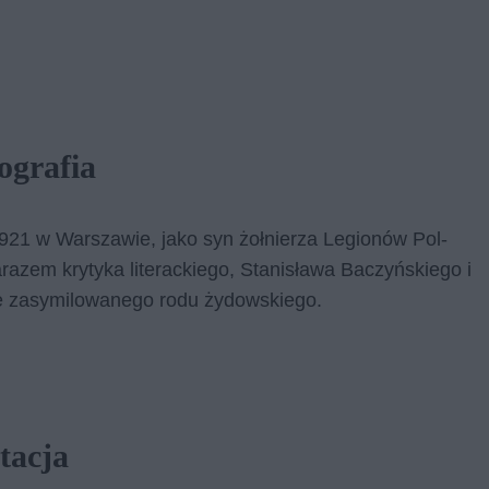
ografia
 1921 w War­sza­wie, jako syn żoł­nie­rza Le­gio­nów Pol­
­ra­zem kry­ty­ka li­te­rac­kie­go, Sta­ni­sła­wa Ba­czyń­skie­go i
ze za­sy­mi­lo­wa­ne­go rodu ży­dow­skie­go.
tacja