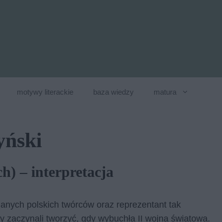
motywy literackie
baza wiedzy
matura
yński
) – interpretacja
nanych polskich twórców oraz reprezentant tak
 zaczynali tworzyć, gdy wybuchła II wojna światowa.