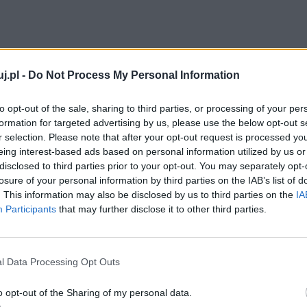
j.pl -
Do Not Process My Personal Information
to opt-out of the sale, sharing to third parties, or processing of your per
 roku, więc jest artystą, którego klasyfikujemy jako
formation for targeted advertising by us, please use the below opt-out s
łodości i dojrzewania zostały zmącone przez wybuch
r selection. Please note that after your opt-out request is processed y
eing interest-based ads based on personal information utilized by us or
iego, niosła nie tylko konsekwencje w postaci
disclosed to third parties prior to your opt-out. You may separately opt-
losure of your personal information by third parties on the IAB’s list of
. This information may also be disclosed by us to third parties on the
IA
Participants
that may further disclose it to other third parties.
l Data Processing Opt Outs
a
o opt-out of the Sharing of my personal data.