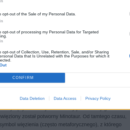
In
jszych polskich poetów, tworzących w okresie II wojny
ematyce przemijania, bólu, rozstania i cierpienia – jest
o opt-out of the Sale of my Personal Data.
In
rzyszło dorastać autorowi. W ciągu swojego zaledwie
tw wojny, co w końcowym efekcie skutkowało śmiercią,
to opt-out of processing my Personal Data for Targeted
ing.
alcząc w jednym z batalionów Armii Krajowej.
In
o opt-out of Collection, Use, Retention, Sale, and/or Sharing
ersonal Data that Is Unrelated with the Purposes for which it
lected.
Out
abirynt Baczyńskiego i
CONFIRM
Data Deletion
Data Access
Privacy Policy
 od tysięcy lat. Wszystkim znany jest choćby grecki mit
więziony został potworny Minotaur. Od tamtego czasu,
symbol więzienia (często metaforycznego), z którego