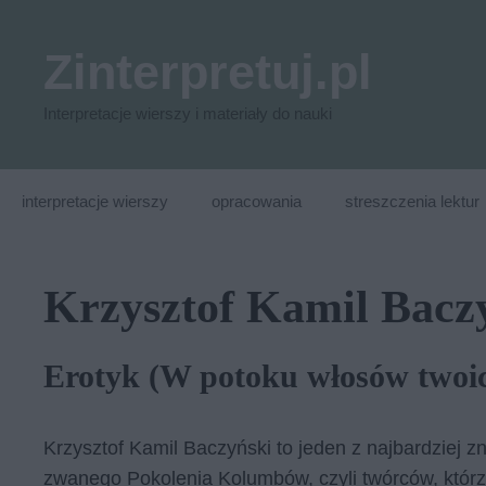
Przejdź
do
Zinterpretuj.pl
treści
Interpretacje wierszy i materiały do nauki
interpretacje wierszy
opracowania
streszczenia lektur
Krzysztof Kamil Bacz
Erotyk (W potoku włosów twoich
Krzysztof Kamil Baczyński to jeden z najbardziej z
zwanego Pokolenia Kolumbów, czyli twórców, którzy