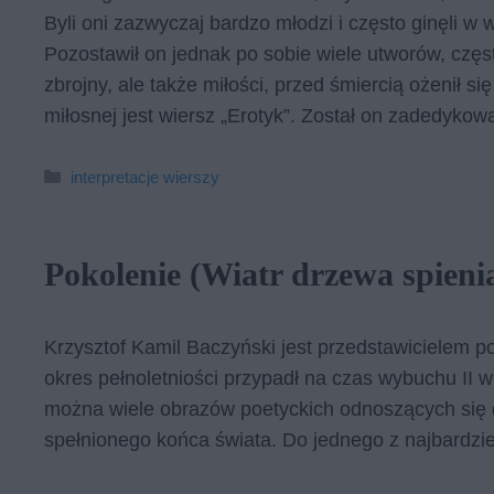
Byli oni zazwyczaj bardzo młodzi i często ginęli w 
Pozostawił on jednak po sobie wiele utworów, często
zbrojny, ale także miłości, przed śmiercią ożenił s
miłosnej jest wiersz „Erotyk”. Został on zadedykow
Kategorie
interpretacje wierszy
Pokolenie (Wiatr drzewa spienia
Krzysztof Kamil Baczyński jest przedstawicielem po
okres pełnoletniości przypadł na czas wybuchu II 
można wiele obrazów poetyckich odnoszących się do
spełnionego końca świata. Do jednego z najbardzie