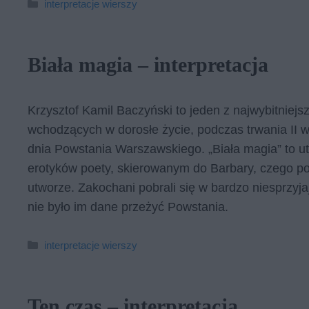
Kategorie
interpretacje wierszy
Biała magia – interpretacja
Krzysztof Kamil Baczyński to jeden z najwybitniejs
wchodzących w dorosłe życie, podczas trwania II w
dnia Powstania Warszawskiego. „Biała magia” to ut
erotyków poety, skierowanym do Barbary, czego podm
utworze. Zakochani pobrali się w bardzo niesprzyja
nie było im dane przeżyć Powstania.
Kategorie
interpretacje wierszy
Ten czas – interpretacja