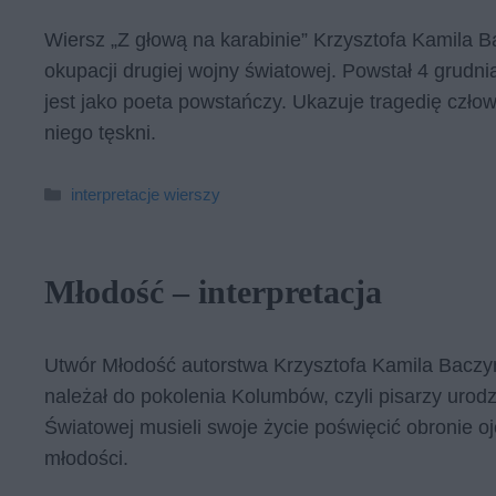
Wiersz „Z głową na karabinie” Krzysztofa Kamila B
okupacji drugiej wojny światowej. Powstał 4 grudn
jest jako poeta powstańczy. Ukazuje tragedię człow
niego tęskni.
Kategorie
interpretacje wierszy
Młodość – interpretacja
Utwór Młodość autorstwa Krzysztofa Kamila Baczyń
należał do pokolenia Kolumbów, czyli pisarzy urod
Światowej musieli swoje życie poświęcić obronie o
młodości.