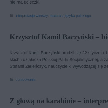
nie ma ucieczki.
Kategorie
interpretacje wierszy
,
matura z języka polskiego
Krzysztof Kamil Baczyński – bi
Krzysz­tof Ka­mil Ba­czyń­ski uro­dził się 22 stycz­nia
skich i dzia­ła­cza Pol­skiej Par­tii So­cja­li­stycz­nej, a za
Ste­fa­nii Zie­leń­czyk, na­uczy­ciel­ki wy­wo­dzą­cej się 
Kategorie
opracowania
Z głową na karabinie – interpre