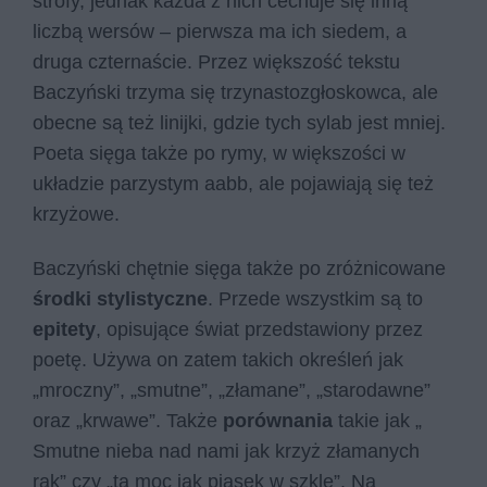
strofy, jednak każda z nich cechuje się inną
liczbą wersów – pierwsza ma ich siedem, a
druga czternaście. Przez większość tekstu
Baczyński trzyma się trzynastozgłoskowca, ale
obecne są też linijki, gdzie tych sylab jest mniej.
Poeta sięga także po rymy, w większości w
układzie parzystym aabb, ale pojawiają się też
krzyżowe.
Baczyński chętnie sięga także po zróżnicowane
środki stylistyczne
. Przede wszystkim są to
epitety
, opisujące świat przedstawiony przez
poetę. Używa on zatem takich określeń jak
„mroczny”, „smutne”, „złamane”, „starodawne”
oraz „krwawe”. Także
porównania
takie jak „
Smutne nieba nad nami jak krzyż złamanych
rąk” czy „ta moc jak piasek w szkle”. Na