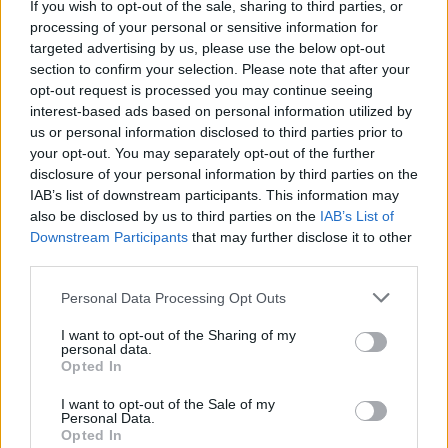
If you wish to opt-out of the sale, sharing to third parties, or
processing of your personal or sensitive information for
targeted advertising by us, please use the below opt-out
Ten czas – interpretacja utworu
section to confirm your selection. Please note that after your
opt-out request is processed you may continue seeing
interest-based ads based on personal information utilized by
Baczyński kreuje wiersz miłosny, który opowiada
us or personal information disclosed to third parties prior to
o tym, jak wygląda
uczucie
, które rodzi się i
your opt-out. You may separately opt-out of the further
disclosure of your personal information by third parties on the
trwa w trudnych czasach. Zwraca się w nim
IAB’s list of downstream participants. This information may
bezpośrednio do swojej ukochanej i tworzy tym
also be disclosed by us to third parties on the
IAB’s List of
samym bardzo intymne i osobiste wyznanie.
Downstream Participants
that may further disclose it to other
third parties.
Tytułowy czas to okres okupacji, w trakcie
którego poeta pobrał się ze swoją ukochaną
Personal Data Processing Opt Outs
Barbarą. W tych dwóch częściach poeta
I want to opt-out of the Sharing of my
opowiada o tym strasznym czasie i
personal data.
Opted In
charakteryzuje też
Pokolenie Kolumbów
, do
którego sam należał.
I want to opt-out of the Sale of my
Personal Data.
Opted In