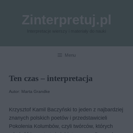
Przejdź
do
Zinterpretuj.pl
treści
Interpretacje wierszy i materiały do nauki
Menu
Ten czas – interpretacja
Autor: Marta Grandke
Krzysztof Kamil Baczyński to jeden z najbardziej
znanych polskich poetów i przedstawicieli
Pokolenia Kolumbów, czyli twórców, których