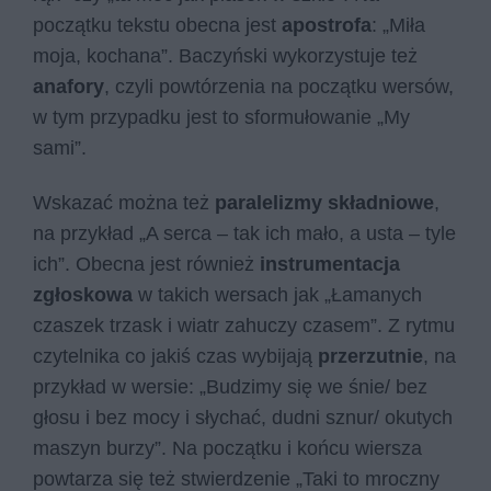
początku tekstu obecna jest
apostrofa
: „Miła
moja, kochana”. Baczyński wykorzystuje też
anafory
, czyli powtórzenia na początku wersów,
w tym przypadku jest to sformułowanie „My
sami”.
Wskazać można też
paralelizmy składniowe
,
na przykład „A ser­ca – tak ich mało, a usta – tyle
ich”. Obecna jest również
instrumentacja
zgłoskowa
w takich wersach jak „Łama­nych
cza­szek trzask i wiatr za­hu­czy cza­sem”. Z rytmu
czytelnika co jakiś czas wybijają
przerzutnie
, na
przykład w wersie: „Budzimy się we śnie/ bez
głosu i bez mocy i słychać, dudni sznur/ okutych
maszyn burzy”. Na początku i końcu wiersza
powtarza się też stwierdzenie „Taki to mroczny