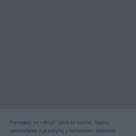
Pomogłeś mi odkryć, jakie to ważne. Napisz
opowiadanie o przeżytej z bohaterem wybranej