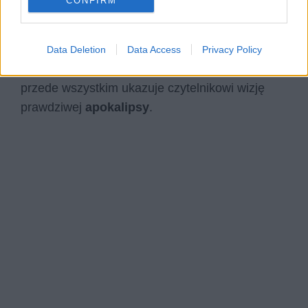
CONFIRM
której nie da się ujarzmić. Marzy o tym, że po
konflikcie artyści powrócą do swojej
odradzającej się ojczyzny. Jednak wciąż
Data Deletion
Data Access
Privacy Policy
„Równanie serca” pozostaje utworem, który
przede wszystkim ukazuje czytelnikowi wizję
prawdziwej
apokalipsy
.