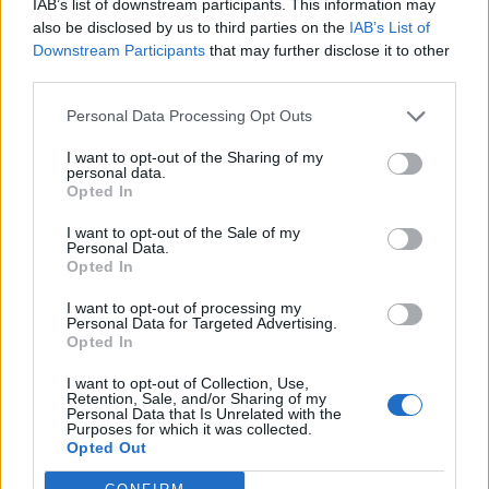
każdy aspekt ludzkiego życia i to jeszcze przed
IAB’s list of downstream participants. This information may
also be disclosed by us to third parties on the
IAB’s List of
wybuchem konfliktu.
Downstream Participants
that may further disclose it to other
third parties.
Przyboś opisuje to, co dzieje się przed oczami
jego wyobraźni
tu i teraz
, nie skupia się na
Personal Data Processing Opt Outs
przeszłości czy na tym, co dopiero nadejdzie.
I want to opt-out of the Sharing of my
personal data.
Katastrofa rozgrywa się w jego umyśle na
Opted In
bieżąco. Miasto wokół jeszcze istnieje, ale tak
I want to opt-out of the Sale of my
naprawdę jego losy zostały już zapisane i
Personal Data.
Opted In
zostało ono już zrujnowane, zanim nadeszły
obce wojska i zniszczyły wszystko. Przyboś
I want to opt-out of processing my
Personal Data for Targeted Advertising.
zwraca też uwagę na naturę, która jako jedyna
Opted In
ma szansę przetrwać, a brak człowieka oznacza
I want to opt-out of Collection, Use,
dla niej prawdziwą wolność.
Retention, Sale, and/or Sharing of my
Personal Data that Is Unrelated with the
Purposes for which it was collected.
Przyboś porównuje poetę do ptaka. Jest to
Opted Out
symbol na przykład jego
wolności twórczej
,