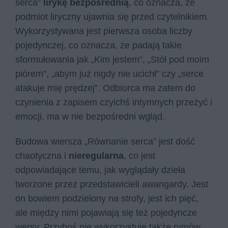
serca”
lirykę bezpośrednią
, co oznacza, że
podmiot liryczny ujawnia się przed czytelnikiem.
Wykorzystywana jest pierwsza osoba liczby
pojedynczej, co oznacza, że padają takie
sformułowania jak „Kim jestem”, „Stół pod moim
piórem”, „abym już nigdy nie ucichł” czy „serce
atakuje mię prędzej”. Odbiorca ma zatem do
czynienia z zapisem czyichś intymnych przeżyć i
emocji, ma w nie bezpośredni wgląd.
Budowa wiersza „Równanie serca” jest dość
chaotyczna i
nieregularna
, co jest
odpowiadające temu, jak wyglądały dzieła
tworzone przez przedstawicieli awangardy. Jest
on bowiem podzielony na strofy, jest ich pięć,
ale między nimi pojawiają się też pojedyncze
wersy. Przyboś nie wykorzystuje także rymów.