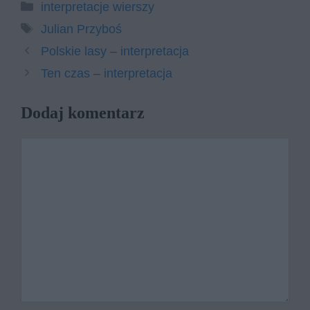
Kategorie
interpretacje wierszy
Tagi
Julian Przyboś
Polskie lasy – interpretacja
Ten czas – interpretacja
Dodaj komentarz
Komentarz