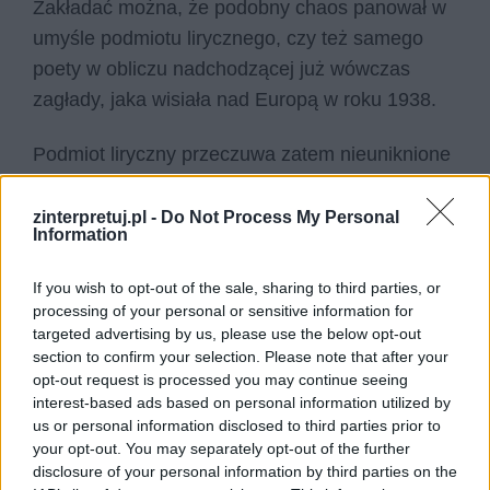
Zakładać można, że podobny chaos panował w
umyśle podmiotu lirycznego, czy też samego
poety w obliczu nadchodzącej już wówczas
zagłady, jaka wisiała nad Europą w roku 1938.
Podmiot liryczny przeczuwa zatem nieuniknione
nadejście wojny, która spustoszy nie tylko
kontynent, ale także dużą część świata i na
zinterpretuj.pl -
Do Not Process My Personal
Information
zawsze zmieni otaczającą współczesnego
człowieka rzeczywistość. Są zatem w wierszu
If you wish to opt-out of the sale, sharing to third parties, or
nawiązania do walki – dynamit, sztandary oraz
processing of your personal or sensitive information for
targeted advertising by us, please use the below opt-out
rewolucja, wydarzenia pełne przemocy i chaosu
section to confirm your selection. Please note that after your
w tej nowej rzeczywistości, której jeszcze nikt
opt-out request is processed you may continue seeing
nie uporządkował. Nawet pióro twórcy traci swą
interest-based ads based on personal information utilized by
us or personal information disclosed to third parties prior to
lekkość i sunie po papierze jak czołg. Wojna i
your opt-out. You may separately opt-out of the further
nadchodząca katastrofa wpływały zatem na
disclosure of your personal information by third parties on the