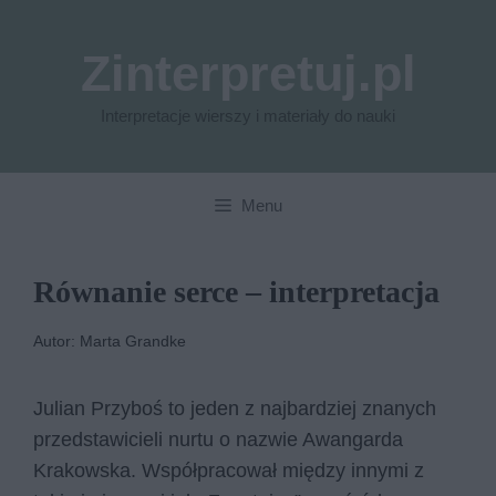
Przejdź
do
Zinterpretuj.pl
treści
Interpretacje wierszy i materiały do nauki
Menu
Równanie serce – interpretacja
Autor: Marta Grandke
Julian Przyboś to jeden z najbardziej znanych
przedstawicieli nurtu o nazwie Awangarda
Krakowska. Współpracował między innymi z