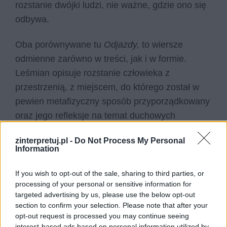
rozstanie dwójki ludzi, nie ważne, gdzie ono się
odbywa.
Oba porównywane tu
Odjazdy,
to wiersze
odmienne zarówno w treści, jak i w formie.
Leśmian opisuje rozstanie człowieka z
przestrzenią, z miejscem, do którego został w
pewien metafizyczny sposób przyporządkowany
oraz jego refleksje na temat duchowych
konsekwencji opuszczenia tego miejsca.
zinterpretuj.pl -
Do Not Process My Personal
Przyboś opisuje rozstanie dwojga ludzi,
Information
rozstanie, które co prawda uwikłane jest w
nowoczesność, we współczesność, w
If you wish to opt-out of the sale, sharing to third parties, or
processing of your personal or sensitive information for
technologię i przemysł, ale nadal w gruncie
targeted advertising by us, please use the below opt-out
rzeczy pozostaje bardzo emocjonalną sceną
section to confirm your selection. Please note that after your
rozłąki dwojga najprawdopodobniej kochających
opt-out request is processed you may continue seeing
interest-based ads based on personal information utilized by