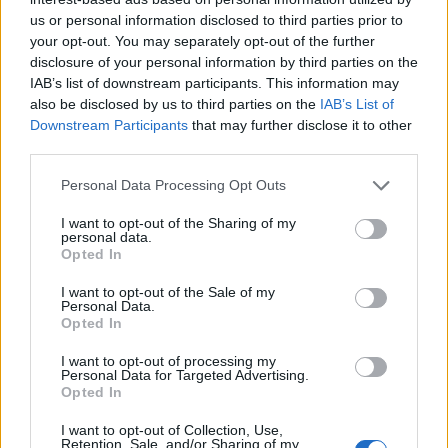
się ludzi, czyli scena bardzo esencjonalna.
us or personal information disclosed to third parties prior to
Leśmian i Przyboś pokazują nam, że jeden
your opt-out. You may separately opt-out of the further
temat można uchwycić na bardzo wiele
disclosure of your personal information by third parties on the
IAB’s list of downstream participants. This information may
sposobów i w każdej sytuacji życia ludzkiego
also be disclosed by us to third parties on the
IAB’s List of
można zauważyć mnóstwo punktów odniesień,
Downstream Participants
that may further disclose it to other
dzięki czemu coraz to nowsze perspektywy tej
third parties.
samej chwili, tego samego zjawiska, mogą być
Personal Data Processing Opt Outs
wciąż ciekawe, gdy opisują je coraz to nowi
I want to opt-out of the Sharing of my
twórcy.
personal data.
Opted In
Czytaj także:
I want to opt-out of the Sale of my
Dusiołek – interpretacja wiersza
Personal Data.
Opted In
Na kołach – interpretacja
Rok nieistnienia – interpretacja
I want to opt-out of processing my
Personal Data for Targeted Advertising.
Cieśle – interpretacja
Opted In
I want to opt-out of Collection, Use,
Retention, Sale, and/or Sharing of my