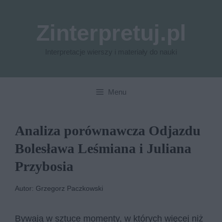
Przejdź
do
Zinterpretuj.pl
treści
Interpretacje wierszy i materiały do nauki
Menu
Analiza porównawcza Odjazdu
Bolesława Leśmiana i Juliana
Przybosia
Autor: Grzegorz Paczkowski
Bywają w sztuce momenty, w których więcej niż