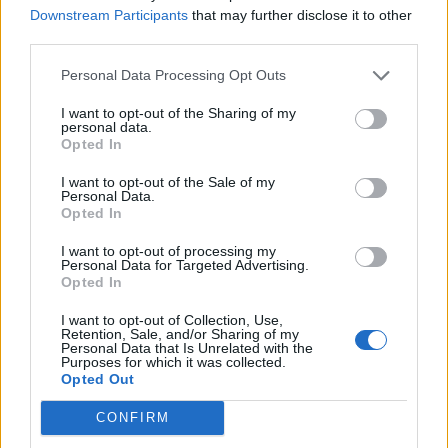
Downstream Participants
that may further disclose it to other
Bohater buntuje się
, jest to efekt strachu oraz
third parties.
rozpaczy. Z jeden strony
pragnie uzyskać od
Personal Data Processing Opt Outs
Hioba pomoc
, zaznać spokoju ducha, z drugiej
I want to opt-out of the Sharing of my
jednak odrzuca pokorę i posłuszeństwo, nie do
personal data.
końca wierzy słowom bardziej doświadczonego
Opted In
mężczyzny. Niepojęte jest dla niego, że mędrzec
I want to opt-out of the Sale of my
Personal Data.
nigdy nie wyrzekł się Boga, pomimo ogromu
Opted In
cierpienia. Wiersz przedstawia niemożność
I want to opt-out of processing my
zatrzymania upływu czasu, brutalność reguł
Personal Data for Targeted Advertising.
Opted In
rządzących światem.
I want to opt-out of Collection, Use,
Podsumowanie
Retention, Sale, and/or Sharing of my
Personal Data that Is Unrelated with the
Purposes for which it was collected.
Opted Out
Słynna biblijna historia Hioba stała się inspiracją
nie tylko dla omawianego wiersza Anny
CONFIRM
Kamieńskiej, ale także dla wielu innych dzieł z