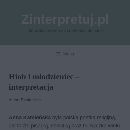
Przejdź
do
Zinterpretuj.pl
treści
Interpretacje wierszy i materiały do nauki
Menu
Hiob i młodzieniec –
interpretacja
Autor: Paula Halik
Anna Kamieńska
była polską poetką religijną,
ale także pisarką, eseistką oraz tłumaczką wielu