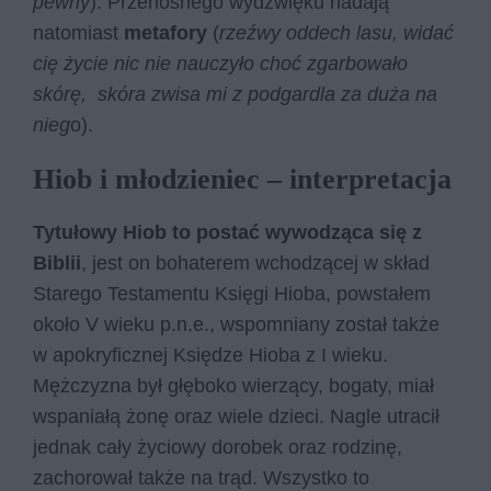
pewny
). Przenośnego wydźwięku nadają
natomiast
metafory
(
rzeźwy oddech lasu, widać
cię życie nic nie nauczyło choć zgarbowało
skórę, skóra zwisa mi z podgardla za duża na
nieg
o).
Hiob i młodzieniec – interpretacja
Tytułowy Hiob to postać wywodząca się z
Biblii
, jest on bohaterem wchodzącej w skład
Starego Testamentu Księgi Hioba, powstałem
około V wieku p.n.e., wspomniany został także
w apokryficznej Księdze Hioba z I wieku.
Mężczyzna był głęboko wierzący, bogaty, miał
wspaniałą żonę oraz wiele dzieci. Nagle utracił
jednak cały życiowy dorobek oraz rodzinę,
zachorował także na trąd. Wszystko to