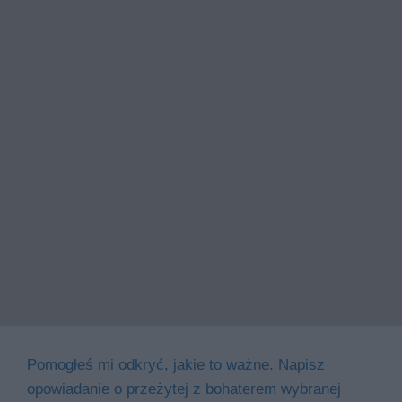
Pomogłeś mi odkryć, jakie to ważne. Napisz
opowiadanie o przeżytej z bohaterem wybranej