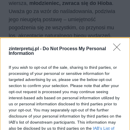
wiersza,
młodzieniec, zwraca się do Hioba
.
Uważa go za wzór do naśladowania, podziwia
jego nieugiętą postawę – umiejętność
pogodzenia się ze wszystkim, co przynosi mu
los, akceptację naturalnego biegu wydarzeń.
Jest to życiowa mądrość, która wynika z
zinterpretuj.pl -
Do Not Process My Personal
doświadczenia oraz wrodzonych cech, pokory
Information
oraz niezachwianej wiary. Młodzieniec natomiast
If you wish to opt-out of the sale, sharing to third parties, or
nie zaznał jeszcze tak wiele cierpienia, jednak
processing of your personal or sensitive information for
zdaje sobie sprawy, że w przyszłości spotka go
targeted advertising by us, please use the below opt-out
ono wielokrotnie.
Przeraża go perspektywa
section to confirm your selection. Please note that after your
opt-out request is processed you may continue seeing
samotności, przemijania
oraz związanymi z
interest-based ads based on personal information utilized by
nim starości, bólu oraz utratą ukochanych osób.
us or personal information disclosed to third parties prior to
Osobie młodej, zdrowiej i pełen witalnych sił,
your opt-out. You may separately opt-out of the further
disclosure of your personal information by third parties on the
trudno jest wyobrazić sobie swe słabnące ciało,
IAB’s list of downstream participants. This information may
z którego nieuchronnie ulatuje piękno i energia.
also be disclosed by us to third parties on the
IAB’s List of