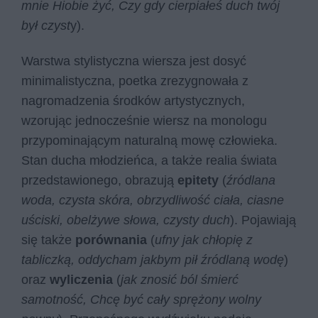
mnie Hiobie żyć, Czy gdy cierpiałeś duch twój
był czyst
y).
Warstwa stylistyczna wiersza jest dosyć
minimalistyczna, poetka zrezygnowała z
nagromadzenia środków artystycznych,
wzorując jednocześnie wiersz na monologu
przypominającym naturalną mowę człowieka.
Stan ducha młodzieńca, a także realia świata
przedstawionego, obrazują
epitety
(
źródlana
woda, czysta skóra, obrzydliwość ciała, ciasne
uściski, obelżywe słowa, czysty duch
). Pojawiają
się także
porównania
(
ufny jak chłopię z
tabliczką, oddycham jakbym pił źródlaną wodę
)
oraz
wyliczenia
(
jak znosić ból śmierć
samotność, Chcę być cały sprężony wolny