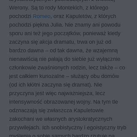
Werony. Są to rody Montekich, z którego
pochodzi
Romeo
, oraz Kapuletów, z których
pochodzi piękna Julia. Nie znamy ani powodu
sporu ani też jego początków, ponieważ kiedy
zaczyna się akcja dramatu, trwa on już od
bardzo dawna – od tak dawna, że wzajemną
nienawiścią nie pałają do siebie już wyłącznie
członkowie zwaśnionych rodzin, lecz także – co
jest całkiem kuriozalne – służący obu domów
(od ich kłótni zaczyna się dramat). Nie
przyczyna jest więc najważniejsza, lecz
intensywność obrazowanej wojny. Na tym tle
odznaczają się zwłaszcza Kapuletowie
zakochani we własnych arystokratycznych
przywilejach. Ich snobistyczny i egoistyczny tryb
myślenia o sobie samych bardzo rzutuje na