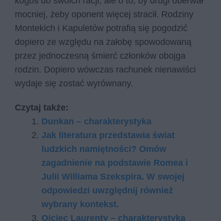
kogoś do swoich racji, ale o to, by drugi oberwał
mocniej, żeby oponent więcej stracił. Rodziny
Montekich i Kapuletów potrafią się pogodzić
dopiero ze względu na żałobę spowodowaną
przez jednoczesną śmierć członków obojga
rodzin. Dopiero wówczas rachunek nienawiści
wydaje się zostać wyrównany.
Czytaj także:
Dunkan – charakterystyka
Jak literatura przedstawia świat
ludzkich namiętności? Omów
zagadnienie na podstawie Romea i
Julii Williama Szekspira. W swojej
odpowiedzi uwzględnij również
wybrany kontekst.
Ojciec Laurenty – charakterystyka