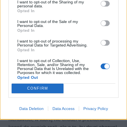
nienawiści, jeżeli jej na to pozwolimy. Młodzi
I want to opt-out of the Sharing of my
personal data.
giną nie widząc w tak okrutnym świecie miejsca
Opted In
dla swojej miłości.
I want to opt-out of the Sale of my
Personal Data.
Opted In
Konflikt to tak naprawdę, zaraz obok
nieszczęśliwej miłości, główny temat
Romea i
I want to opt-out of processing my
Personal Data for Targeted Advertising.
Julii.
Warto zwrócić uwagę, że w którymś
Opted In
momencie członkowie zwaśnionych rodzin sami
I want to opt-out of Collection, Use,
nie byli już w stanie przypomnieć sobie tego, o
Retention, Sale, and/or Sharing of my
Personal Data that Is Unrelated with the
co chodziło im (albo wręcz ich przodkom) na
Purposes for which it was collected.
Opted Out
początku. W momencie akcji dramatu nie
istnieje pomiędzy rodami konkretny konflikt racji,
CONFIRM
nie kłócą się o coś konkretnego. Jest to już
zupełnie absurdalny i pozbawiony
Data Deletion
Data Access
Privacy Policy
jakiegokolwiek sensu festyn wzajemnej
nienawiści, w której nie chodzi o przekonanie