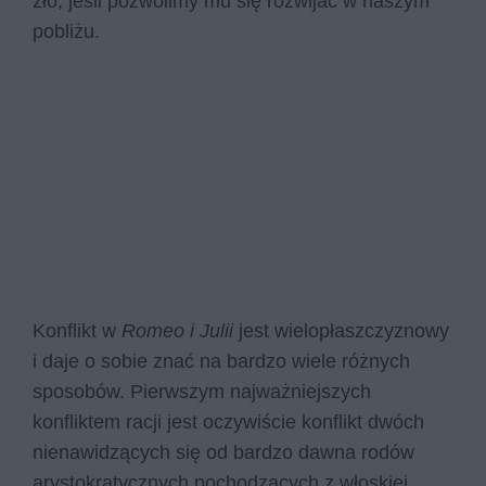
zło, jeśli pozwolimy mu się rozwijać w naszym
pobliżu.
Konflikt w
Romeo i Julii
jest wielopłaszczyznowy
i daje o sobie znać na bardzo wiele różnych
sposobów. Pierwszym najważniejszych
konfliktem racji jest oczywiście konflikt dwóch
nienawidzących się od bardzo dawna rodów
arystokratycznych pochodzących z włoskiej