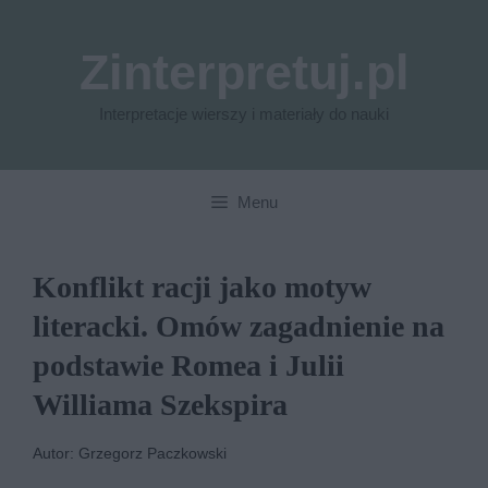
Przejdź
do
Zinterpretuj.pl
treści
Interpretacje wierszy i materiały do nauki
Menu
Konflikt racji jako motyw
literacki. Omów zagadnienie na
podstawie Romea i Julii
Williama Szekspira
Autor: Grzegorz Paczkowski