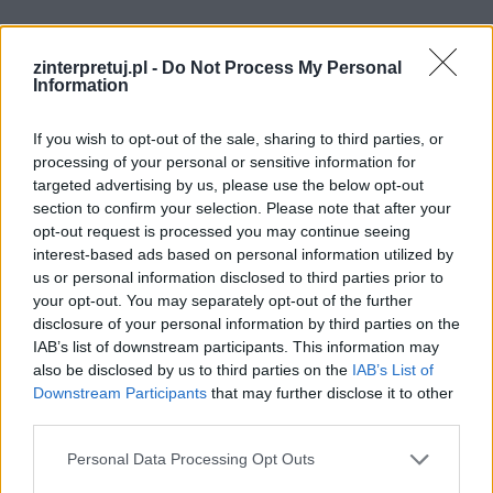
zinterpretuj.pl -
Do Not Process My Personal
Information
If you wish to opt-out of the sale, sharing to third parties, or
processing of your personal or sensitive information for
targeted advertising by us, please use the below opt-out
section to confirm your selection. Please note that after your
opt-out request is processed you may continue seeing
To doprowadza do katastrofalnego ciągu
interest-based ads based on personal information utilized by
us or personal information disclosed to third parties prior to
przyczynowo-skutkowego, który ostatecznie
your opt-out. You may separately opt-out of the further
doprowadza do śmierci dwójki głównych
disclosure of your personal information by third parties on the
bohaterów dramatu, Romea i Julii, najmłodszych
IAB’s list of downstream participants. This information may
also be disclosed by us to third parties on the
IAB’s List of
i najmniej winnych dziejącemu się wokół nich
Downstream Participants
that may further disclose it to other
złu, najmniej również związani z konfliktem
third parties.
dzielącym od lat ich rody. Pokazuje to, jak
Personal Data Processing Opt Outs
bezpodstawnie i ślepo potrafi działać ręka