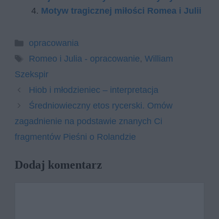
Motyw tragicznej miłości Romea i Julii
Kategorie
opracowania
Tagi
Romeo i Julia - opracowanie
,
William
Szekspir
Hiob i młodzieniec – interpretacja
Średniowieczny etos rycerski. Omów
zagadnienie na podstawie znanych Ci
fragmentów Pieśni o Rolandzie
Dodaj komentarz
Komentarz