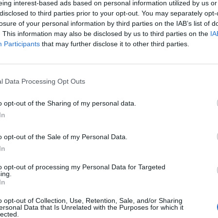
cze, gdy na tronie zasiada Makbet, który okazuje się
eing interest-based ads based on personal information utilized by us or
disclosed to third parties prior to your opt-out. You may separately opt-
wa i coraz bardziej pogrążającym się w morderczym
losure of your personal information by third parties on the IAB’s list of
. This information may also be disclosed by us to third parties on the
IA
Participants
that may further disclose it to other third parties.
ucia. Bardzo dobrze sprawował swój urząd, był
e Szkotów. Ta dobroć w pewien sposób go zgubiła,
epszych rycerzy, który okazał się być zdrajcą. Śmierć
l Data Processing Opt Outs
gicznych zdarzeń we dworze, które prawdopodobnie nie
o opt-out of the Sharing of my personal data.
edzić zamku Makbeta i jego żony. Król został więc
In
co czyni go wartym najwyższego współczucia.
o opt-out of the Sale of my Personal Data.
In
to opt-out of processing my Personal Data for Targeted
ing.
In
 lady Makbet
o opt-out of Collection, Use, Retention, Sale, and/or Sharing
ersonal Data that Is Unrelated with the Purposes for which it
lected.