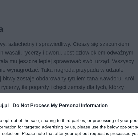
a
wy, szlachetny i sprawiedliwy. Cieszy się szacunkiem
ch wasali, rycerzy i dworu. Jest człowiekiem odważnym
wala mu jeszcze lepiej sprawować swój urząd. Wszyscy
jnie wynagrodzić. Taka nagroda przypada w udziale
iej bitwy zostaje obdarowany tytułem tana Kawdoru. Król
ycerzy, ile pogardy i chęci zemsty dla tych, którzy
źmi, co również widoczne jest na kartach dramatu
bohaterstwo w trakcie wojny, król Duncan osobiście
j.pl -
Do Not Process My Personal Information
ę dla niego tragicznie, gdyż zostaje przez
to opt-out of the sale, sharing to third parties, or processing of your per
dziewając się zdrady i ataku. Osierocił dwóch synów,
formation for targeted advertising by us, please use the below opt-out s
naznaczony na swojego zastępcę. Żal po stracie tak
r selection. Please note that after your opt-out request is processed y