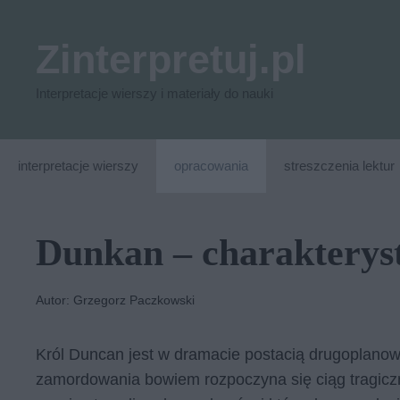
Przejdź
do
Zinterpretuj.pl
treści
Interpretacje wierszy i materiały do nauki
interpretacje wierszy
opracowania
streszczenia lektur
Dunkan – charakterys
Autor: Grzegorz Paczkowski
Król Duncan jest w dramacie postacią drugoplanową,
zamordowania bowiem rozpoczyna się ciąg tragiczn