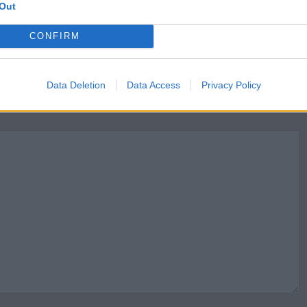
Out
CONFIRM
 Księcia, podczas których lis przekonuje się, czy chłopiec
powinno dowodzić, że znasz lekturę Mały Książę
Data Deletion
Data Access
Privacy Policy