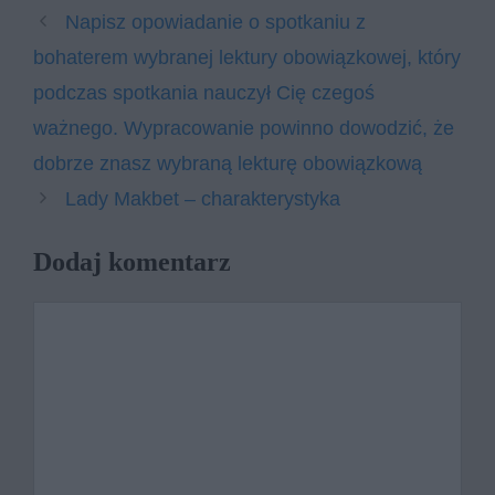
Napisz opowiadanie o spotkaniu z
bohaterem wybranej lektury obowiązkowej, który
podczas spotkania nauczył Cię czegoś
ważnego. Wypracowanie powinno dowodzić, że
dobrze znasz wybraną lekturę obowiązkową
Lady Makbet – charakterystyka
Dodaj komentarz
Komentarz