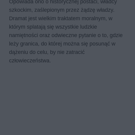
Opowiada ono o historycznej postaci, władcy
szkockim, zaślepionym przez żądzę władzy.
Dramat jest wielkim traktatem moralnym, w
którym splatają się wszystkie ludzkie
namiętności oraz odwieczne pytanie o to, gdzie
leży granica, do której można się posunąć w
dążeniu do celu, by nie zatracić
człowieczeństwa.