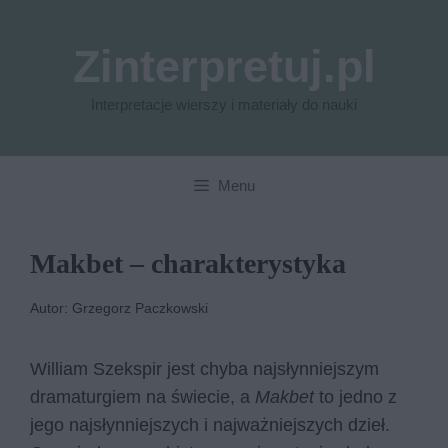
Przejdź
do
Zinterpretuj.pl
treści
Interpretacje wierszy i materiały do nauki
Menu
Makbet – charakterystyka
Autor: Grzegorz Paczkowski
William Szekspir jest chyba najsłynniejszym
dramaturgiem na świecie, a
Makbet
to jedno z
jego najsłynniejszych i najważniejszych dzieł.