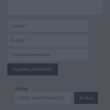
Nazwa
E-
mail
Witryna
internetowa
Szukaj
Szukaj