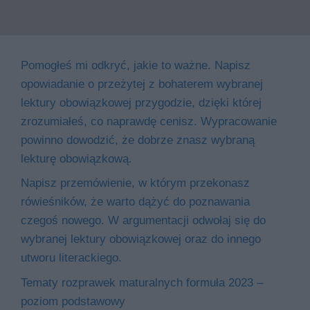
Pomogłeś mi odkryć, jakie to ważne. Napisz
opowiadanie o przeżytej z bohaterem wybranej
lektury obowiązkowej przygodzie, dzięki której
zrozumiałeś, co naprawdę cenisz. Wypracowanie
powinno dowodzić, że dobrze znasz wybraną
lekturę obowiązkową.
Napisz przemówienie, w którym przekonasz
rówieśników, że warto dążyć do poznawania
czegoś nowego. W argumentacji odwołaj się do
wybranej lektury obowiązkowej oraz do innego
utworu literackiego.
Tematy rozprawek maturalnych formuła 2023 –
poziom podstawowy