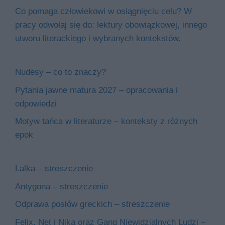
Co pomaga człowiekowi w osiągnięciu celu? W
pracy odwołaj się do: lektury obowiązkowej, innego
utworu literackiego i wybranych kontekstów.
Nudesy – co to znaczy?
Pytania jawne matura 2027 – opracowania i
odpowiedzi
Motyw tańca w literaturze – konteksty z różnych
epok
Lalka – streszczenie
Antygona – streszczenie
Odprawa posłów greckich – streszczenie
Felix, Net i Nika oraz Gang Niewidzialnych Ludzi –