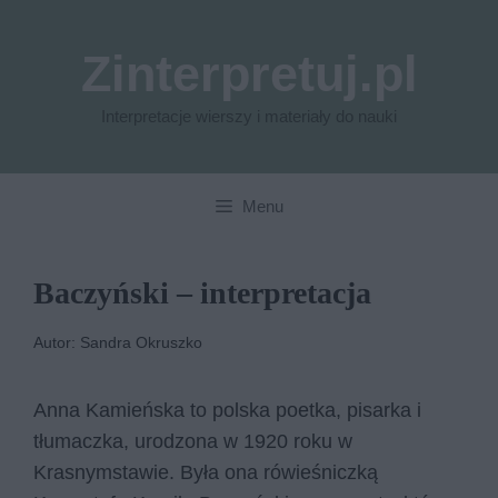
Przejdź
do
Zinterpretuj.pl
treści
Interpretacje wierszy i materiały do nauki
Menu
Baczyński – interpretacja
Autor: Sandra Okruszko
Anna Kamieńska to polska poetka, pisarka i
tłumaczka, urodzona w 1920 roku w
Krasnymstawie. Była ona rówieśniczką