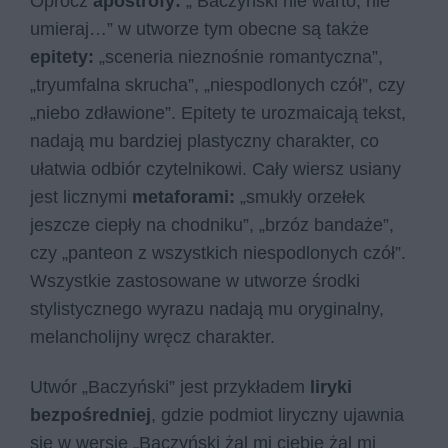
Oprócz
apostrofy:
„ Baczyński nie warto, nie
umieraj…” w utworze tym obecne są także
epitety:
„sceneria nieznośnie romantyczna”,
„tryumfalna skrucha”, „niespodlonych czół”, czy
„niebo zdławione”. Epitety te urozmaicają tekst,
nadają mu bardziej plastyczny charakter, co
ułatwia odbiór czytelnikowi. Cały wiersz usiany
jest licznymi
metaforami:
„smukły orzełek
jeszcze ciepły na chodniku”, „brzóz bandaże”,
czy „panteon z wszystkich niespodlonych czół”.
Wszystkie zastosowane w utworze środki
stylistycznego wyrazu nadają mu oryginalny,
melancholijny wręcz charakter.
Utwór „Baczyński” jest przykładem
liryki
bezpośredniej
, gdzie podmiot liryczny ujawnia
się w wersie „Baczyński żal mi ciebie żal mi