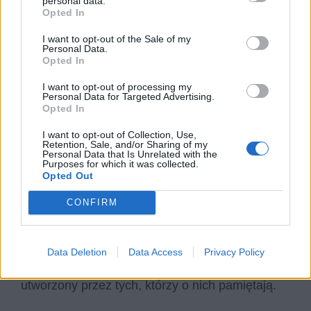
personal data.
Opted In
wydarzeniach sprzed kilkudziesięciu lat. Mówi:
„smukły orzełek jeszcze ciepły na chodniku /
I want to opt-out of the Sale of my
Personal Data.
niebo zdławione brzóz bandaże”. W przekazie
Opted In
wiersza czuć ból podmiotu lirycznego, że nie
I want to opt-out of processing my
wszystkim udało się wyjść cało z wojennego
Personal Data for Targeted Advertising.
Opted In
piekła.
I want to opt-out of Collection, Use,
Retention, Sale, and/or Sharing of my
Niektórzy zdążyli dożyć dorosłego życia, założyć
Personal Data that Is Unrelated with the
Purposes for which it was collected.
rodziny, uporać się z traumą. Inni, których
Opted Out
spotkał taki los jak Baczyńskiego, „zdjęli z
CONFIRM
rękawów szkolnych tarcze” wtedy, gdy trwała
wojna. Ich dorastanie zostało brutalnie
przyspieszone. Jedyne, co po pokoleniu
Data Deletion
Data Access
Privacy Policy
Baczyńskiego pozostanie, to „panteon”,
utworzony przez tych, którzy o nich pamiętają.