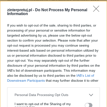
miejsce na „kłamstwo i tryumfalną skruchę” oraz
czas na wszystko. Swoje refleksje podmiot
zinterpretuj.pl -
Do Not Process My Personal
Information
liryczny podsumowuje wersem: „Baczyński żal
mi ciebie żal mi nas”. Wie, że jego prośby nic nie
If you wish to opt-out of the sale, sharing to third parties, or
wskórają, ponieważ czasu nie da się cofnąć.
processing of your personal or sensitive information for
Baczyńskiego nie da się uratować.
targeted advertising by us, please use the below opt-out
section to confirm your selection. Please note that after your
opt-out request is processed you may continue seeing
Konkluzja ta jest przepełniona uczuciem smutku,
interest-based ads based on personal information utilized by
tęsknoty oraz niesprawiedliwości. Podmiot
us or personal information disclosed to third parties prior to
liryczny żałuje nie tylko losu poety, ale także
your opt-out. You may separately opt-out of the further
disclosure of your personal information by third parties on the
całego jego pokolenia. Jeżeli założymy, że
IAB’s list of downstream participants. This information may
podmiotem lirycznym jest sama Anna
also be disclosed by us to third parties on the
IAB’s List of
Kamieńska, to ma ona tutaj na myśli pokolenie,
Downstream Participants
that may further disclose it to other
third parties.
do którego sama należała. Młodzież, która
musiała zmierzyć się z bezlitosnymi realiami
Personal Data Processing Opt Outs
wojny, a która nie dożyła starości. „Ja” liryczne
I want to opt-out of the Sharing of my
podkreśla, że wciąż pamięta o Baczyńskim i o