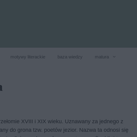
motywy literackie
baza wiedzy
matura
a
przełomie XVIII i XIX wieku. Uznawany za jednego z
any do grona tzw. poetów jezior. Nazwa ta odnosi się