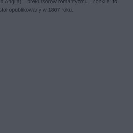
a Anglia) – prekursorów romantyzmu. „Żonkile” to
ostał opublikowany w 1807 roku.