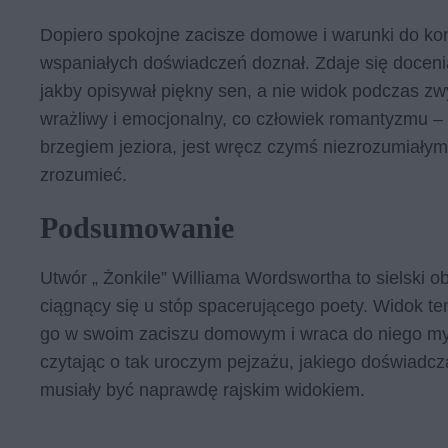
Dopiero spokojne zacisze domowe i warunki do kon
wspaniałych doświadczeń doznał. Zdaje się doceni
jakby opisywał piękny sen, a nie widok podczas zwy
wrażliwy i emocjonalny, co człowiek romantyzmu –
brzegiem jeziora, jest wręcz czymś niezrozumiałym,
zrozumieć.
Podsumowanie
Utwór „ Żonkile” Williama Wordswortha to sielski 
ciągnący się u stóp spacerującego poety. Widok ten
go w swoim zaciszu domowym i wraca do niego my
czytając o tak uroczym pejzażu, jakiego doświadcza 
musiały być naprawdę rajskim widokiem.