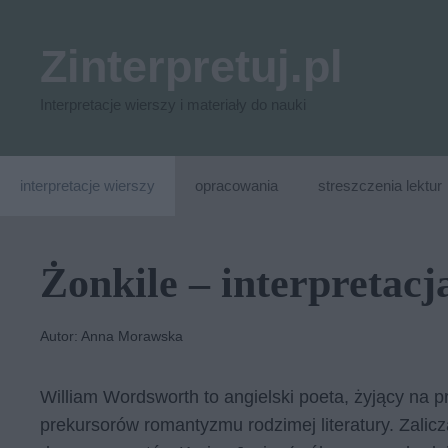
Przejdź
do
Zinterpretuj.pl
treści
Interpretacje wierszy i materiały do nauki
interpretacje wierszy
opracowania
streszczenia lektur
Żonkile – interpretacj
Autor: Anna Morawska
William Wordsworth to angielski poeta, żyjący na 
prekursorów romantyzmu rodzimej literatury. Zalicz