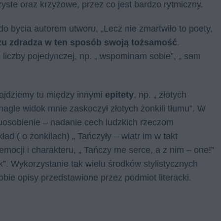
ste oraz krzyżowe, przez co jest bardzo rytmiczny.
 bycia autorem utworu, „Lecz nie zmar­twi­ło to po­ety,
u zdradza w ten sposób swoją tożsamość
.
 liczby pojedynczej, np. „ wspominam sobie”, „ sam
Znajdziemy tu między innymi
epitety
, np. „ złotych
a­gle wi­dok mnie za­sko­czył zło­tych żon­ki­li tłu­mu”. W
i uosobienie – nadanie cech ludzkich rzeczom
ład ( o żonkilach) „ Tańczyły – wiatr im w takt
emocji i charakteru, „ Tań­czy me ser­ce, a z nim – one!”
”. Wykorzystanie tak wielu środków stylistycznych
bie opisy przedstawione przez podmiot literacki.