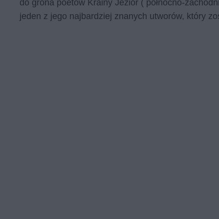
do grona poetów Krainy Jezior ( północno-zachodni
jeden z jego najbardziej znanych utworów, który z