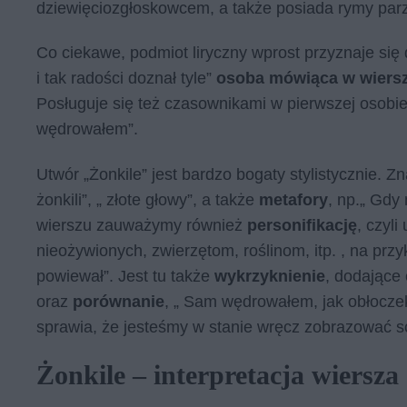
dziewięciozgłoskowcem, a także posiada rymy parzy
Co ciekawe, podmiot liryczny wprost przyznaje się do
i tak ra­do­ści do­znał tyle”
osoba mówiąca w wiersz
Posługuje się też czasownikami w pierwszej osobie
wędrowałem”.
Utwór „Żonkile” jest bardzo bogaty stylistycznie. 
żonkili”, „ złote głowy”, a także
metafory
, np.„ Gdy n
wierszu zauważymy również
personifikację
, czyl
nieożywionych, zwierzętom, roślinom, itp. , na przyk
powiewał”. Jest tu także
wykrzyknienie
, dodające 
oraz
porównanie
, „ Sam wędrowałem, jak obłoczek
sprawia, że jesteśmy w stanie wręcz zobrazować so
Żonkile – interpretacja wiersza