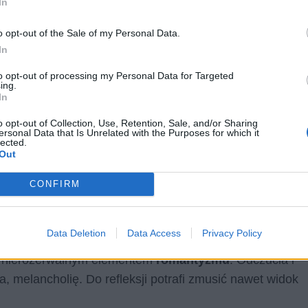
In
o opt-out of the Sale of my Personal Data.
In
to opt-out of processing my Personal Data for Targeted
ing.
In
enia w utworze. Znacznie ważniejsza jest
o opt-out of Collection, Use, Retention, Sale, and/or Sharing
a natury, refleksja, poczucie spokoju
,
ersonal Data that Is Unrelated with the Purposes for which it
lected.
a wręcz sielankowy spokój. Dostrzega delikatny
Out
ile, wydaje się jakby wtapiał się w cisze i był
CONFIRM
ót do domu uświadamia mu, jakim szczęściarzem jest
Data Deletion
Data Access
Privacy Policy
aje mu spokój i umila samotnie spędzany czas. Tak
st nierozerwalnym elementem
romantyzmu
. Odczucia i
ia, melancholię. Do refleksji potrafi zmusić nawet widok