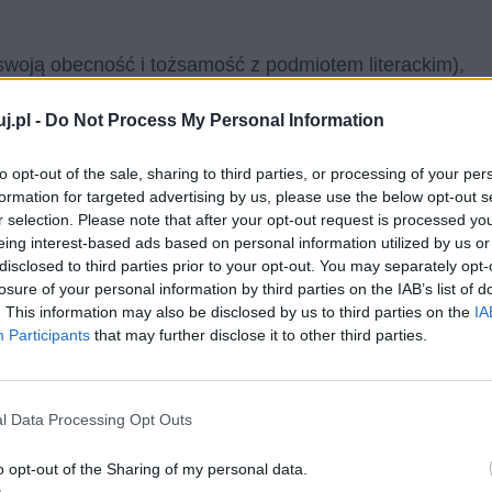
swoją obecność i tożsamość z podmiotem literackim),
ego nam jeziora. W bogaty sposób opisuje piękno
j.pl -
Do Not Process My Personal Information
prawiają wrażenie zalewać krajobraz. Jest to
amiki
, a podmiot literacki wydaje się zaznać błogiego
to opt-out of the sale, sharing to third parties, or processing of your per
ostrzega każdy szczegół – taniec kwiatów na wietrze,
formation for targeted advertising by us, please use the below opt-out s
ra. Widok zachwycił go tak bardzo, że wspomina go
r selection. Please note that after your opt-out request is processed y
eing interest-based ads based on personal information utilized by us or
est osobą niezwykle wrażliwą na piękno.
disclosed to third parties prior to your opt-out. You may separately opt-
losure of your personal information by third parties on the IAB’s list of
. This information may also be disclosed by us to third parties on the
IA
Participants
that may further disclose it to other third parties.
l Data Processing Opt Outs
o opt-out of the Sharing of my personal data.