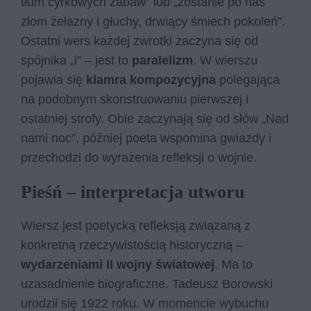
tłum cyrkowych zabaw” lub „zostanie po nas
złom żelazny i głuchy, drwiący śmiech pokoleń”.
Ostatni wers każdej zwrotki zaczyna się od
spójnika „i” – jest to
paralelizm
. W wierszu
pojawia się
klamra kompozycyjna
polegająca
na podobnym skonstruowaniu pierwszej i
ostatniej strofy. Obie zaczynają się od słów „Nad
nami noc”, później poeta wspomina gwiazdy i
przechodzi do wyrażenia refleksji o wojnie.
Pieśń – interpretacja utworu
Wiersz jest poetycką refleksją związaną z
konkretną rzeczywistością historyczną –
wydarzeniami II wojny światowej
. Ma to
uzasadnienie biograficzne. Tadeusz Borowski
urodził się 1922 roku. W momencie wybuchu