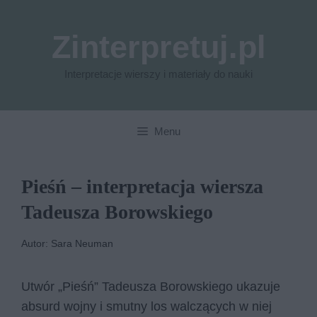
Przejdź
do
Zinterpretuj.pl
treści
Interpretacje wierszy i materiały do nauki
Menu
Pieśń – interpretacja wiersza
Tadeusza Borowskiego
Autor: Sara Neuman
Utwór „Pieśń” Tadeusza Borowskiego ukazuje
absurd wojny i smutny los walczących w niej