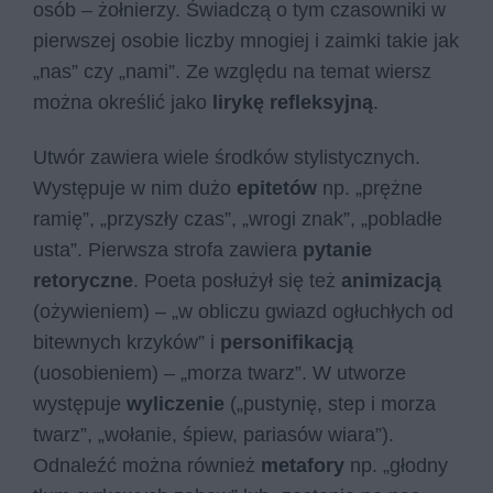
osób – żołnierzy. Świadczą o tym czasowniki w
pierwszej osobie liczby mnogiej i zaimki takie jak
„nas” czy „nami”. Ze względu na temat wiersz
można określić jako
lirykę refleksyjną
.
Utwór zawiera wiele środków stylistycznych.
Występuje w nim dużo
epitetów
np. „prężne
ramię”, „przyszły czas”, „wrogi znak”, „pobladłe
usta”. Pierwsza strofa zawiera
pytanie
retoryczne
. Poeta posłużył się też
animizacją
(ożywieniem) – „w obliczu gwiazd ogłuchłych od
bitewnych krzyków” i
personifikacją
(uosobieniem) – „morza twarz”. W utworze
występuje
wyliczenie
(„pustynię, step i morza
twarz”, „wołanie, śpiew, pariasów wiara”).
Odnaleźć można również
metafory
np. „głodny