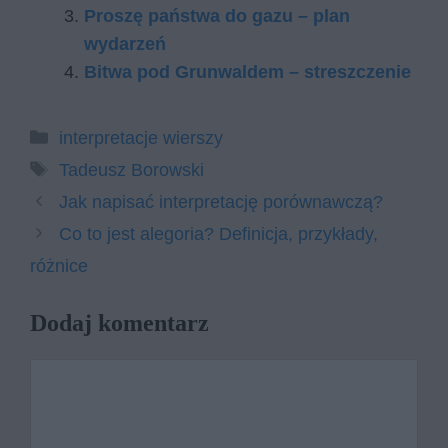
Proszę państwa do gazu – plan
wydarzeń
Bitwa pod Grunwaldem – streszczenie
Kategorie
interpretacje wierszy
Tagi
Tadeusz Borowski
Jak napisać interpretację porównawczą?
Co to jest alegoria? Definicja, przykłady,
różnice
Dodaj komentarz
Komentarz