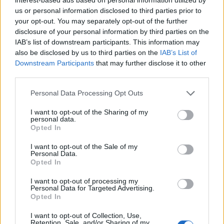
W jej słowach powtarzają, że „niepróżno” walczą
us or personal information disclosed to third parties prior to
i się wysilają. Jednak to tylko ułuda. Ostatecznie
your opt-out. You may separately opt-out of the further
zostanie po nich „złom żelazny i głuchy, drwiący
disclosure of your personal information by third parties on the
IAB’s list of downstream participants. This information may
śmiech pokoleń”. Oznacza to, że
żołnierze bez
also be disclosed by us to third parties on the
IAB’s List of
większego sensu stracą życie i zostaną
Downstream Participants
that may further disclose it to other
anonimowymi ofiarami, których przyszłe
third parties.
pokolenia nie będą rozumieć ani
Personal Data Processing Opt Outs
wspominać
.
I want to opt-out of the Sharing of my
personal data.
W utworze zostali wspomnieni także
Opted In
zwycięzcy – to ci, którzy czerpią z wojny
I want to opt-out of the Sale of my
korzyści. Wykorzystują żołnierzy do osiągania
Personal Data.
Opted In
celów, a potem o nich zapominają. Poza nimi są
też zwykli ludzie, którzy mimo trudnych
I want to opt-out of processing my
Personal Data for Targeted Advertising.
okoliczności skupiają się na swoich sprawach.
Opted In
Nie poświęcają się, tylko dbają o prywatne
I want to opt-out of Collection, Use,
Retention, Sale, and/or Sharing of my
interesy. Zajmują się „talarem, łokciem, miarą”,