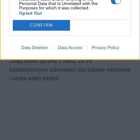
Personal Data that Is Unrelated with the
Purposes for which it was collected.
czyli prowadzą handel. To oni coś zyskają, a nie
Opted Out
żołnierze. Wspomniany „głodny tłum cyrkowych
zabaw” to ci, którym prowadzenie wojny sprawia
CONFIRM
przyjemność i być może traktują ją jak grę. Z
zainteresowaniem i podekscytowaniem
Data Deletion
Data Access
Privacy Policy
obserwują wyniki walk na froncie. Jednak nie
zdają sobie sprawy z faktu, że za
batalistycznymi sukcesami stoi ludzkie cierpienie
i utrata wielu istnień.