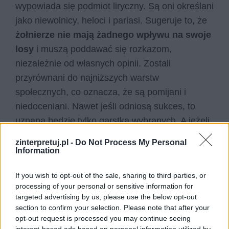
wypowiada się podmiot liryczny. Są oni określani
jako niewolnicy, heloci i pariasi. Sugeruje to, że
żołnierze nie mają żadnego wpływu na swoje
losy
i muszą poddawać się rozkazom,
niezależnie od własnych opinii. Zostali
przyrównani do najniższych warstw
społecznych, co oznacza, że są pomijani i
niedoceniani. Nawet jeśli odniosą sukces, to
uznana będzie tylko garstka wybranych. A jeżeli
ktoś okaże im wdzięczność, to w wątpliwe jest,
zinterpretuj.pl -
Do Not Process My Personal
czy ewentualna sława warta jest poniesionych
Information
strat.
If you wish to opt-out of the sale, sharing to third parties, or
processing of your personal or sensitive information for
Poeta przytacza słowa, którymi mogą pocieszać
targeted advertising by us, please use the below opt-out
się walczący. Czwarta i piąta strofa przypomina
section to confirm your selection. Please note that after your
pieśń, która dla otuchy mogą śpiewać żołnierze.
opt-out request is processed you may continue seeing
interest-based ads based on personal information utilized by