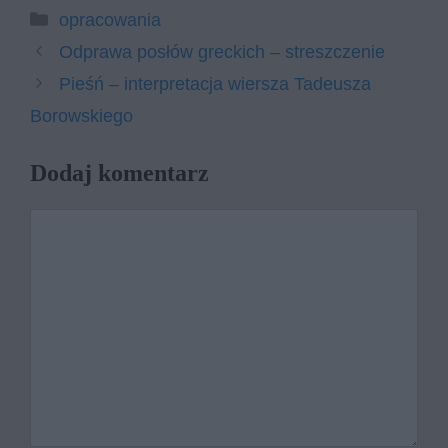
Kategorie
opracowania
Odprawa posłów greckich – streszczenie
Pieśń – interpretacja wiersza Tadeusza
Borowskiego
Dodaj komentarz
Komentarz