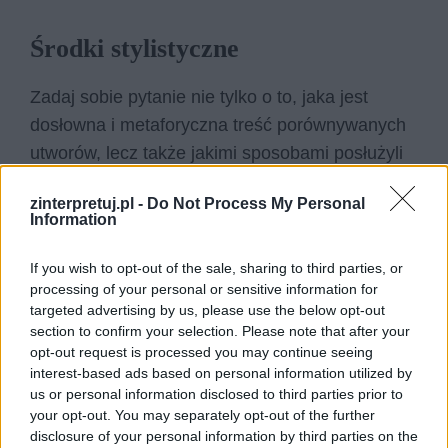
Środki stylistyczne
Zadaj sobie pytanie nie tylko o to, jaka jest
dosłowna i metaforyczna treść porównywanych
utworów, lecz także jakimi sposobami posłużyli
się ich autorzy, by przekazać je odbiorcy. Czy
zinterpretuj.pl -
Do Not Process My Personal
ich styl jest skomplikowany, metaforyczny,
Information
oniryczny, wymagający szerokiej wiedzy z
zakresu historii kultury lub sztuki? A może
If you wish to opt-out of the sale, sharing to third parties, or
processing of your personal or sensitive information for
odwrotnie – jest prosty, wręcz banalny i właśnie
targeted advertising by us, please use the below opt-out
ową prostotą zwraca na siebie uwagę?
section to confirm your selection. Please note that after your
Koniecznie poprzyj swoje zdanie nazwami
opt-out request is processed you may continue seeing
interest-based ads based on personal information utilized by
konkretnych środków stylistycznych, a do ich
us or personal information disclosed to third parties prior to
zilustrowania najlepiej użyj cytatów!
your opt-out. You may separately opt-out of the further
disclosure of your personal information by third parties on the