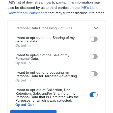
Interpretacja
IAB’s list of downstream participants. This information may
also be disclosed by us to third parties on the
IAB’s List of
Downstream Participants
that may further disclose it to other
Napisz, jakie jest przesłanie porównywanych
third parties.
utworów i uzasadnij swoje zdanie. Jakie
znalazłeś w nich podobieństwa? Jakie różnice?
Personal Data Processing Opt Outs
Których jest więcej? Dlaczego? Uwzględnij
I want to opt-out of the Sharing of my
personal data.
ogólny sens tekstów i określ ich funkcje (to, z
Opted In
jakim zamiarem zostały stworzone, co chciano
I want to opt-out of the Sale of my
nimi osiągnąć, czy to się udało?).
Personal Data.
Opted In
Własne zdanie
I want to opt-out of processing my
Personal Data for Targeted Advertising.
Opted In
Pod koniec pracy możesz wyrazić swoją własną
opinię na temat tego, co Twoim zdaniem
I want to opt-out of Collection, Use,
Retention, Sale, and/or Sharing of my
najbardziej rzuca się w oczy przy zestawieniu
Personal Data that Is Unrelated with the
Purposes for which it was collected.
tych dwóch konkretnych tekstów. Zastanów się,
Opted Out
jakie emocje w Tobie obudziły. Który podobał Ci