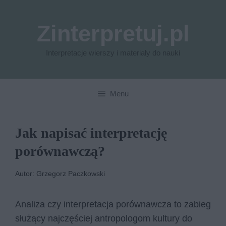
Przejdź
do
Zinterpretuj.pl
treści
Interpretacje wierszy i materiały do nauki
Menu
Jak napisać interpretację
porównawczą?
Autor: Grzegorz Paczkowski
Analiza czy interpretacja porównawcza to zabieg
służący najczęściej antropologom kultury do