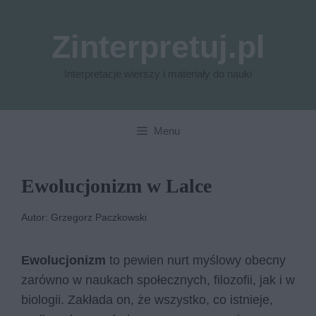
Przejdź
do
Zinterpretuj.pl
treści
Interpretacje wierszy i materiały do nauki
Menu
Ewolucjonizm w Lalce
Autor: Grzegorz Paczkowski
Ewolucjonizm
to pewien nurt myślowy obecny
zarówno w naukach społecznych, filozofii, jak i w
biologii. Zakłada on, że wszystko, co istnieje,