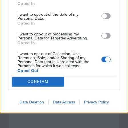
do Lalki Bolesława Prusa i
Opted In
przynajmniej jeszcze jednego tekstu
I want to opt-out of the Sale of my
Personal Data.
literackiego
Opted In
I want to opt-out of processing my
Kategorie
opracowania
Personal Data for Targeted Advertising.
Opted In
Tagi
Lalka - opracowanie
I want to opt-out of Collection, Use,
Cechy dramatu szekspirowskiego
Retention, Sale, and/or Sharing of my
Personal Data that Is Unrelated with the
Utylitaryzm w Lalce
Purposes for which it was collected.
Opted Out
Dodaj komentarz
CONFIRM
Komentarz
Data Deletion
Data Access
Privacy Policy