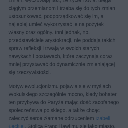
zmian, wyczuwają fakt, że życie i świat ulega
ciągłym przemianom i trzeba się do tych zmian
ustosunkować, podporządkować się im, a
najlepiej umieć wykorzystać je na pożytek
własny oraz ogólny. Inni jednak, np.
przedstawiciele arystokracji, nie poddają takich
spraw refleksji i trwają w swoich starych
nawykach i postawach, które zaczynają coraz
mniej przystawać do dynamicznie zmieniającej
się rzeczywistości.
Motyw ewolucjonizmu pojawia się w myślach
Wokulskiego szczególnie mocno, kiedy bohater
ten przybywa do Paryża mając dość zacofanego
społeczeństwa polskiego, a także chcąc
zaleczyć serce złamane odrzuceniem
Izabeli
Łęckiej
. Stolica Francji jawi mu się jako miasto,