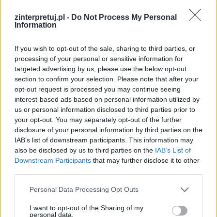
gospodarczo-ekonomicznego sukcesu. Sukces
zinterpretuj.pl -
Do Not Process My Personal
taki Polakom w II połowie XIX wieku byłby
Information
potrzebny do wyzwolenia się spod jarzma
zaborcy rosyjskiego.
If you wish to opt-out of the sale, sharing to third parties, or
processing of your personal or sensitive information for
targeted advertising by us, please use the below opt-out
Czytaj także:
section to confirm your selection. Please note that after your
Lalka jako powieść realistyczna
opt-out request is processed you may continue seeing
Profesor Geist – charakterystyka
interest-based ads based on personal information utilized by
us or personal information disclosed to third parties prior to
Rola wspo­mnień w ży­ciu czło­wie­ka.
your opt-out. You may separately opt-out of the further
Omów za­gad­nie­nie na pod­sta­wie Lal­ki
disclosure of your personal information by third parties on the
Bo­le­sła­wa Pru­sa. W swo­jej od­po­wie­dzi
IAB’s list of downstream participants. This information may
also be disclosed by us to third parties on the
IAB’s List of
uwzględ­nij rów­nież wy­bra­ny kon­tekst
Downstream Participants
that may further disclose it to other
Czy zgadasz się z tezą, że człowiek
third parties.
potrzebuje w życiu ideałów, którym
Personal Data Processing Opt Outs
mógłby podporządkować swoją
aktywność? Uzasadnij odwołując się
I want to opt-out of the Sharing of my
personal data.