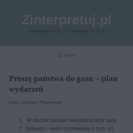
Przejdź
do
Zinterpretuj.pl
treści
Interpretacje wierszy i materiały do nauki
Menu
Proszę państwa do gazu – plan
wydarzeń
Autor: Grzegorz Paczkowski
W obozie panuje niewyobrażalny upał.
Tadeusz i Henri rozmawiają o tym, co