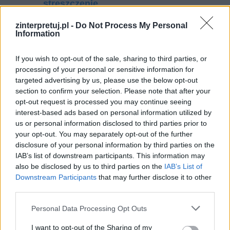
streszczenie
Bitwa pod Grunwaldem – streszczenie
zinterpretuj.pl -
Do Not Process My Personal
Dzień na Harmenzach – plan wydarzeń
Information
If you wish to opt-out of the sale, sharing to third parties, or
Kategorie
opracowania
processing of your personal or sensitive information for
Tagi
targeted advertising by us, please use the below opt-out
Opowiadania Borowskiego - opracowanie
,
section to confirm your selection. Please note that after your
Tadeusz Borowski
opt-out request is processed you may continue seeing
interest-based ads based on personal information utilized by
Na oczy królewny angielskiej – interpretacja
us or personal information disclosed to third parties prior to
Proszę państwa do gazu – streszczenie
your opt-out. You may separately opt-out of the further
disclosure of your personal information by third parties on the
IAB’s list of downstream participants. This information may
Dodaj komentarz
also be disclosed by us to third parties on the
IAB’s List of
Downstream Participants
that may further disclose it to other
Komentarz
third parties.
Personal Data Processing Opt Outs
I want to opt-out of the Sharing of my