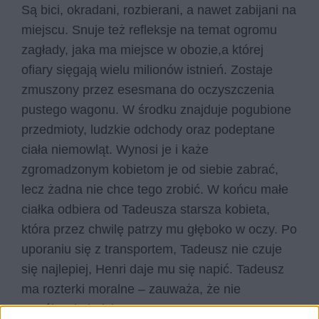
Są bici, okradani, rozbierani, a nawet zabijani na
miejscu. Snuje też refleksje na temat ogromu
zagłady, jaka ma miejsce w obozie,a której
ofiary sięgają wielu milionów istnień. Zostaje
zmuszony przez esesmana do oczyszczenia
pustego wagonu. W środku znajduje pogubione
przedmioty, ludzkie odchody oraz podeptane
ciała niemowląt. Wynosi je i każe
zgromadzonym kobietom je od siebie zabrać,
lecz żadna nie chce tego zrobić. W końcu małe
ciałka odbiera od Tadeusza starsza kobieta,
która przez chwilę patrzy mu głęboko w oczy. Po
uporaniu się z transportem, Tadeusz nie czuje
się najlepiej, Henri daje mu się napić. Tadeusz
ma rozterki moralne – zauważa, że nie
współczuje ludziom z transportu, wręcz