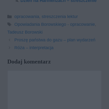
Dzień na Harmenzach – streszczenie
Kategorie
opracowania
,
streszczenia lektur
Tagi
Opowiadania Borowskiego - opracowanie
,
Tadeusz Borowski
Proszę państwa do gazu – plan wydarzeń
Róża – interpretacja
Dodaj komentarz
Komentarz