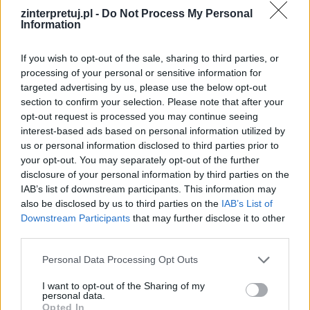
nienawidzi ich, bo przez nich musi pracować
zinterpretuj.pl -
Do Not Process My Personal
Information
przy rozładunku. Henri uspokaja towarzysza i
mówi, że to normalny stan. Więźniowie pakują
If you wish to opt-out of the sale, sharing to third parties, or
teraz rzeczy na niemieckie samochody i
processing of your personal or sensitive information for
sprzątają tory po transporcie.
targeted advertising by us, please use the below opt-out
section to confirm your selection. Please note that after your
opt-out request is processed you may continue seeing
interest-based ads based on personal information utilized by
us or personal information disclosed to third parties prior to
your opt-out. You may separately opt-out of the further
disclosure of your personal information by third parties on the
IAB’s list of downstream participants. This information may
also be disclosed by us to third parties on the
IAB’s List of
Downstream Participants
that may further disclose it to other
third parties.
Personal Data Processing Opt Outs
I want to opt-out of the Sharing of my
personal data.
Opted In