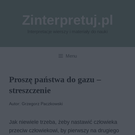
Przejdź
do
Zinterpretuj.pl
treści
Interpretacje wierszy i materiały do nauki
Menu
Proszę państwa do gazu –
streszczenie
Autor: Grzegorz Paczkowski
Jak niewiele trzeba, żeby nastawić człowieka
przeciw człowiekowi, by pierwszy na drugiego