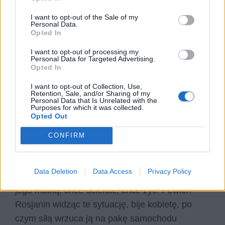
I want to opt-out of the Sale of my
Personal Data.
Opted In
I want to opt-out of processing my
Personal Data for Targeted Advertising.
Opted In
I want to opt-out of Collection, Use,
Zjawia się drugi transport i cała procedura się
Retention, Sale, and/or Sharing of my
Personal Data that Is Unrelated with the
powtarza. Tadeusz zwraca uwagę na niezwykłą
Purposes for which it was collected.
Opted Out
skrupulatność esesmanów w prowadzeniu
dokumentacji własnych działań. Tadeusz jest
CONFIRM
świadkiem tego, jak młoda kobieta wyrywa się z
wagonu i ucieka od dziecka, które za nią
Data Deletion
Data Access
Privacy Policy
biegnie. Zatrzymana, wypiera się jakoby była
jego matką, chce uciekać, chce żyć. Pewien
Rosjanin widząc te sytuację, bije kobietę, po
czym siłą wrzuca ją na pakę samochodu