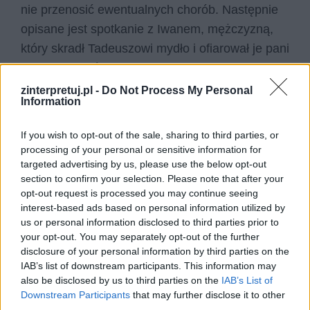
nie przenosić ewentualnych chorób. Następnie
opisane jest spotkanie z Iwanem, mężczyzną,
który skradł Tadeuszowi mydło i ofiarował je pani
Haneczce, która z kolei przez Tadeusza wysłała
mu słoninę. Tadeusz stwierdza ironicznie, że za
zinterpretuj.pl -
Do Not Process My Personal
Information
tak dobre mydło, Iwanowi należy się
zdecydowanie więcej.
If you wish to opt-out of the sale, sharing to third parties, or
processing of your personal or sensitive information for
targeted advertising by us, please use the below opt-out
section to confirm your selection. Please note that after your
opt-out request is processed you may continue seeing
interest-based ads based on personal information utilized by
us or personal information disclosed to third parties prior to
your opt-out. You may separately opt-out of the further
disclosure of your personal information by third parties on the
IAB’s list of downstream participants. This information may
also be disclosed by us to third parties on the
IAB’s List of
Downstream Participants
that may further disclose it to other
third parties.