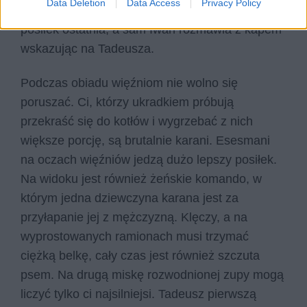
Data Deletion
Data Access
Privacy Policy
się pora obiadu, grupa Iwana przybywa na
posiłek ostatnia, a sam Iwan rozmawia z kapem
wskazując na Tadeusza.
Podczas obiadu więźniom nie wolno się
poruszać. Ci, którzy ukradkiem próbują
przekraść się do kotłów i wygrzebać z nich
większe porcję, są brutalnie karani. Esesmani
na oczach więźniów jedzą dużo lepszy posiłek.
Na widoku jest również żeńskie komando, w
którym jedna dziewczyna karana jest za
przyłapanie jej z mężczyzną. Klęczy, a na
wyprostowanych ramionach musi trzymać
ciężką belkę, cały czas jest również szczuta
psem. Na drugą miskę rozwodnionej zupy mogą
liczyć tylko ci najsilniejsi. Tadeusz pierwszą