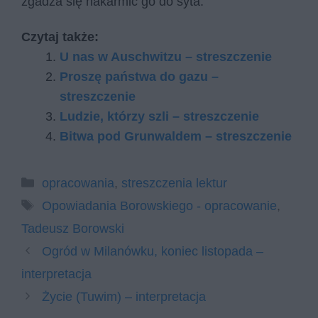
zgadza się nakarmić go do syta.
Czytaj także:
U nas w Auschwitzu – streszczenie
Proszę państwa do gazu –
streszczenie
Ludzie, którzy szli – streszczenie
Bitwa pod Grunwaldem – streszczenie
Kategorie
opracowania
,
streszczenia lektur
Tagi
Opowiadania Borowskiego - opracowanie
,
Tadeusz Borowski
Ogród w Milanówku, koniec listopada –
interpretacja
Życie (Tuwim) – interpretacja