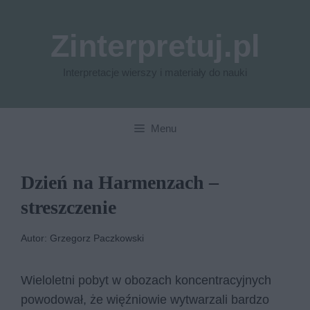
Przejdź
do
Zinterpretuj.pl
treści
Interpretacje wierszy i materiały do nauki
Menu
Dzień na Harmenzach –
streszczenie
Autor: Grzegorz Paczkowski
Wieloletni pobyt w obozach koncentracyjnych
powodował, że więźniowie wytwarzali bardzo