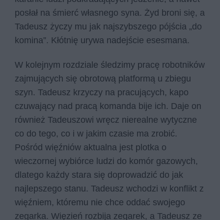
posłał na śmierć własnego syna. Żyd broni się, a
Tadeusz życzy mu jak najszybszego pójścia „do
komina”. Kłótnię urywa nadejście esesmana.
W kolejnym rozdziale śledzimy pracę robotników
zajmujących się obrotową platformą u zbiegu
szyn. Tadeusz krzyczy na pracujących, kapo
czuwający nad pracą komanda bije ich. Daje on
również Tadeuszowi wręcz nierealne wytyczne
co do tego, co i w jakim czasie ma zrobić.
Pośród więźniów aktualna jest plotka o
wieczornej wybiórce ludzi do komór gazowych,
dlatego każdy stara się doprowadzić do jak
najlepszego stanu. Tadeusz wchodzi w konflikt z
więźniem, któremu nie chce oddać swojego
zegarka. Więzień rozbija zegarek, a Tadeusz ze