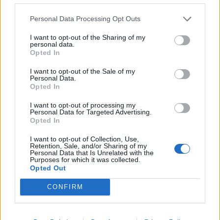
Personal Data Processing Opt Outs
I want to opt-out of the Sharing of my
personal data.
Opted In
I want to opt-out of the Sale of my
Personal Data.
Opted In
I want to opt-out of processing my
Personal Data for Targeted Advertising.
Tadeusz pracuje przy odmulaniu rowów. Dłuższą
Opted In
chwilę rozmawia z postem m.in. o tym jak dostał
I want to opt-out of Collection, Use,
się do obozu. Opisuje swojego młodszego
Retention, Sale, and/or Sharing of my
Personal Data that Is Unrelated with the
kolegę Janka, który „nic nie rozumiał z obozu”.
Purposes for which it was collected.
Opted Out
Janek odezwał się do esesmana nie pytany i
bez zdjęcia czapki, za co został ukarany
CONFIRM
uderzeniem w twarz. Tadeusz rozmawia z
piplem o nielegalnym uprowadzaniu gęsi. Zbliża