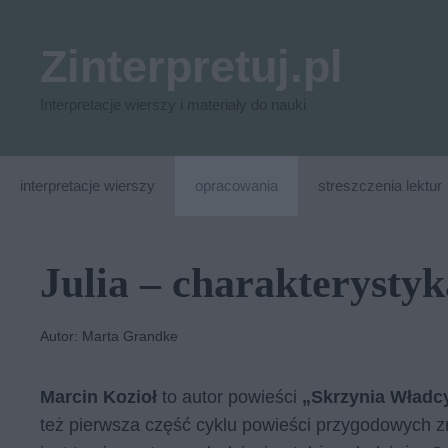
Przejdź
do
Zinterpretuj.pl
treści
Interpretacje wierszy i materiały do nauki
interpretacje wierszy
opracowania
streszczenia lektur
Julia – charakterystyk
Autor: Marta Grandke
Marcin Kozioł
to autor powieści
„Skrzynia Władc
też pierwsza część cyklu powieści przygodowych z