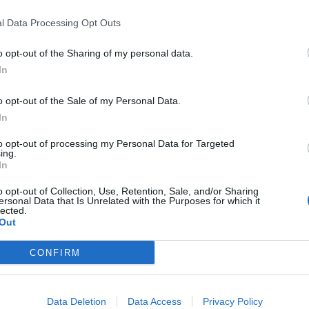
nym, co dostrzegają zarówno ludzie, jak i zwierzęta.
l Data Processing Opt Outs
amały jej i dziewczynka robi wszystko, co w jej mocy, by
eż przed udziałem w niebezpiecznych wydarzeniach, a
o opt-out of the Sharing of my personal data.
 swoją uwagę, bez względu na czyhające na nią
In
o opt-out of the Sale of my Personal Data.
In
to opt-out of processing my Personal Data for Targeted
ing.
In
o opt-out of Collection, Use, Retention, Sale, and/or Sharing
ersonal Data that Is Unrelated with the Purposes for which it
lected.
Out
CONFIRM
Data Deletion
Data Access
Privacy Policy