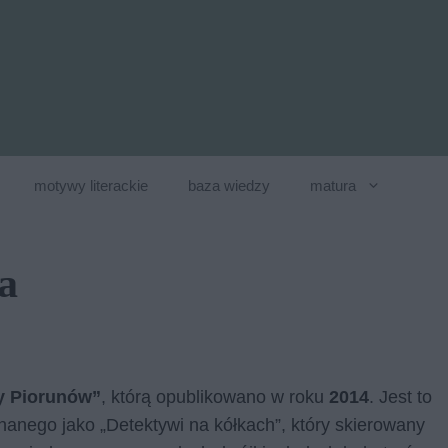
motywy literackie
baza wiedzy
matura
a
y Piorunów”
, którą opublikowano w roku
2014
. Jest to
nanego jako „Detektywi na kółkach”, który skierowany