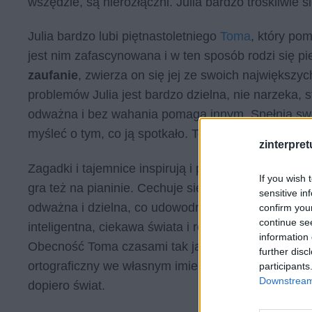
wszędzie, są nierozłączni. Julia bardzo troskliwie 
Julia bardzo lubi piętnastoletniego
Toma
, który p
jest nim zafascynowana i w ten sposób rodzi się p
zaufanie
, zwierza on się jej ze swoich największy
problemów Julia jest bardzo dzielna, nie narzeka, s
odważna i bez wahania pomaga innym. Spełnia swoj
myśleć o tym, co ją spotkało. To dziewczynka niezw
zinterpretu
Zagadki i tajemnice inspirują i pasjonują Julię, je
If you wish 
gra też na pianinie. Cechuje się
wrażliwością, emp
sensitive in
odważna i dzielna, co udowodniła, rozwiązując wra
confirm you
continue se
inteligentna, ciekawa świata i rozważna, ale mimo 
information 
Obecność Toma czasami tak ją onieśmiela, że prz
further disc
ortograficzny we własnym imieniu. Julia jest bowi
participants
Downstream 
dopiero świat.