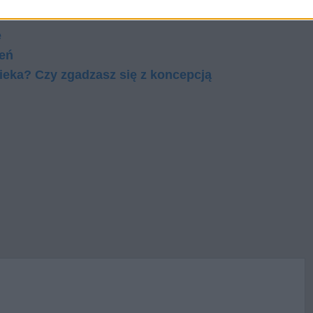
e
zeń
ieka? Czy zgadzasz się z koncepcją