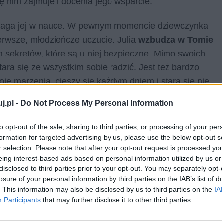
się nim zajmuje i docenia jego wsparcie.
omaga jej w nauce. W pewnym momencie dziewczynka
ierwsze, młodzieńcze uczucie. Julia
wzbudza w Tomie
ch sekretów, które są u niej bezpieczne. Mimo swoich
tara się ze wszystkim sobie radzić. Jest też bardzo
e marzenia, cieszy się każdym dniem i stara się nie
ykle dobra i delikatna, co od razu dostrzega też Tom.
j.pl -
Do Not Process My Personal Information
dnak nie są to jej jedyne zainteresowania. Dziewczynka
to opt-out of the sale, sharing to third parties, or processing of your per
atią, ma bardzo dobre serce.
Jest też przy okazji
formation for targeted advertising by us, please use the below opt-out s
z z Tomem zagadkę zniknięcia jego ojca. Jest
r selection. Please note that after your opt-out request is processed y
eing interest-based ads based on personal information utilized by us or
to czasami zachowuje się jak zwykła nastolatka.
disclosed to third parties prior to your opt-out. You may separately opt-
ypuszcza, że mogłaby wówczas popełnić błąd
losure of your personal information by third parties on the IAB’s list of
em na swój sposób wciąż dzieckiem, które poznaje
. This information may also be disclosed by us to third parties on the
IA
Participants
that may further disclose it to other third parties.