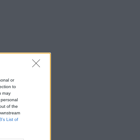
sonal or
ection to
ou may
 personal
out of the
 downstream
B’s List of