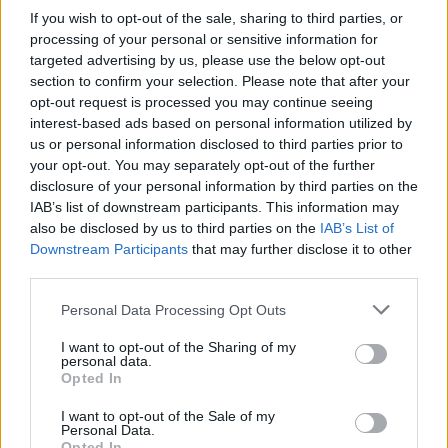
Samotnie wychowuje Julię po śmierci męża.
If you wish to opt-out of the sale, sharing to third parties, or
Pracuje w delegacjach
, ale zawsze troszczy
processing of your personal or sensitive information for
się o córkę. Gdy Goodman próbuje wtargnąć do
targeted advertising by us, please use the below opt-out
section to confirm your selection. Please note that after your
ich domu,
broni Julii patelnią
.
opt-out request is processed you may continue seeing
interest-based ads based on personal information utilized by
Rod
us or personal information disclosed to third parties prior to
your opt-out. You may separately opt-out of the further
Dog kanaryjski z sąsiedztwa
, znajomy Spike’a.
disclosure of your personal information by third parties on the
IAB’s list of downstream participants. This information may
Pomaga w uwolnieniu ojca Toma z rąk
also be disclosed by us to third parties on the
IAB’s List of
porywaczy. Lubi się przechwalać, choć jego
Downstream Participants
that may further disclose it to other
opowieści nie zawsze są zgodne z prawdą.
third parties.
Nikola Tesla
Personal Data Processing Opt Outs
I want to opt-out of the Sharing of my
personal data.
Słynny naukowiec, którego życie i wynalazki
Opted In
odgrywają kluczową rolę w fabule. To z powodu
I want to opt-out of the Sale of my
jego
skrzyni z zapiskami
i wynalazkami został
Personal Data.
Opted In