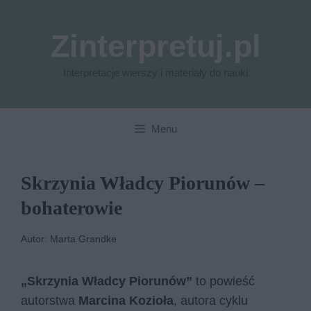
Przejdź
do
Zinterpretuj.pl
treści
Interpretacje wierszy i materiały do nauki
Menu
Skrzynia Władcy Piorunów –
bohaterowie
Autor: Marta Grandke
„Skrzynia Władcy Piorunów”
to powieść
autorstwa
Marcina Kozioła
, autora cyklu