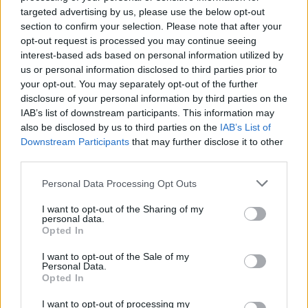
targeted advertising by us, please use the below opt-out
section to confirm your selection. Please note that after your
opt-out request is processed you may continue seeing
Marcin Kozioł to autor powieści „Skrzynia
interest-based ads based on personal information utilized by
Władcy Piorunów”, którą opublikowano w roku
us or personal information disclosed to third parties prior to
2014. Jest to też pierwsza część cyklu powieści
your opt-out. You may separately opt-out of the further
disclosure of your personal information by third parties on the
przygodowych znanego jako „Detektywi na
IAB’s list of downstream participants. This information may
kółkach”, który skierowany jest to nieco
also be disclosed by us to third parties on the
IAB’s List of
starszych dzieci, a także młodzieży. Opowiada
Downstream Participants
that may further disclose it to other
third parties.
ona o przygodach dwójki młodych bohaterów,
Toma i Julii, a także psiaka dziewczynki, czyli
Personal Data Processing Opt Outs
Spike’a zwanego też Biszkoptem. Przeżywają
I want to opt-out of the Sharing of my
oni rozmaite przygody i rozwiązują wspólnie
personal data.
Opted In
zagadki. Julia jest jedną z głównych postaci w
tej powieści i odgrywa w niej bardzo ważną rolę.
I want to opt-out of the Sale of my
Personal Data.
Opted In
Kategorie
opracowania
I want to opt-out of processing my