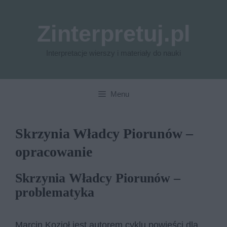
Przejdź
do
Zinterpretuj.pl
treści
Interpretacje wierszy i materiały do nauki
Menu
Skrzynia Władcy Piorunów –
opracowanie
Skrzynia Władcy Piorunów –
problematyka
Marcin Kozioł jest autorem cyklu powieści dla