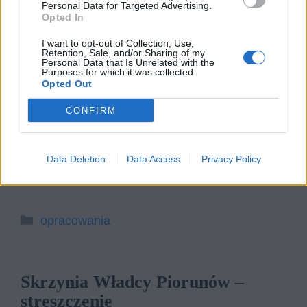
Personal Data for Targeted Advertising.
Opted In
I want to opt-out of Collection, Use,
Skrzynia Władcy Piorunów – plan
Retention, Sale, and/or Sharing of my
Personal Data that Is Unrelated with the
wydarzeń
Purposes for which it was collected.
Opted Out
CONFIRM
Wspólna nauka Toma i Julii. Przyznanie się
Toma do synestezji. Zaginięcie ojca Toma.
Porwanie Toma i Spike’a przez dwóch zbirów.
Data Deletion
Data Access
Privacy Policy
Ucieczka Toma i Spike’a, powrót do domu.
Kategorie
opracowania
Skrzynia Władcy Piorunów –
streszczenie