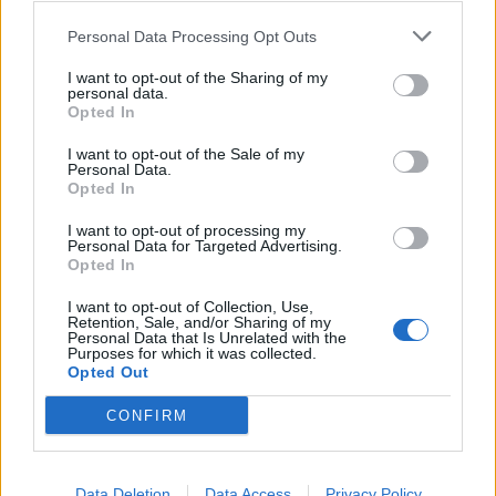
Personal Data Processing Opt Outs
Czytaj także:
I want to opt-out of the Sharing of my
Skrzynia Władcy Piorunów –
personal data.
Opted In
streszczenie
Skrzynia Władcy Piorunów – plan
I want to opt-out of the Sale of my
Personal Data.
wydarzeń
Opted In
Julia – charakterystyka
I want to opt-out of processing my
Czy podobała ci się lektura Karolcia?
Personal Data for Targeted Advertising.
Opted In
Swoją odpowiedź uzasadnij
I want to opt-out of Collection, Use,
Retention, Sale, and/or Sharing of my
Personal Data that Is Unrelated with the
Kategorie
opracowania
Purposes for which it was collected.
Opted Out
Tagi
Skrzynia Władcy Piorunów – opracowanie
Julia – charakterystyka
CONFIRM
Tom – charakterystyka
Data Deletion
Data Access
Privacy Policy