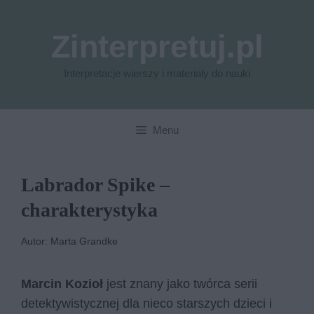
Przejdź
do
Zinterpretuj.pl
treści
Interpretacje wierszy i materiały do nauki
Menu
Labrador Spike –
charakterystyka
Autor: Marta Grandke
Marcin Kozioł
jest znany jako twórca serii
detektywistycznej dla nieco starszych dzieci i