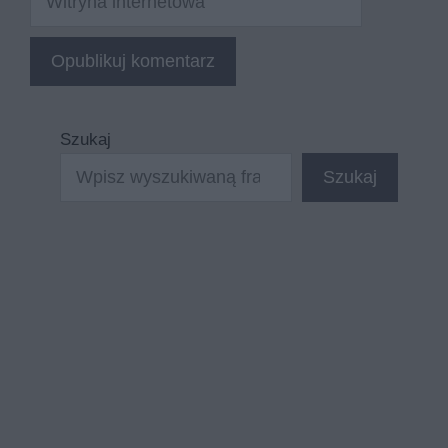
internetowa
Szukaj
Szukaj