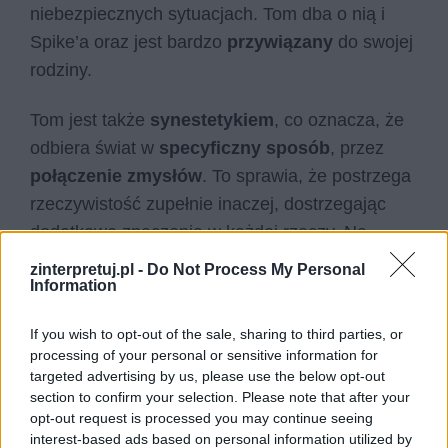
niebezpiecznych sytuacjach. Tom dba o nią i
Spike’a oraz jest bardzo
przywiązany
do swojej
rodziny.
Tom jest także
synestetykiem
, co oznacza, że
odbiera świat w
specyficzny sposób
, przez
połączenie zmysłów
. To sprawia, że postrzega
rzeczywistość zupełnie inaczej, dostrzegając
dodatkowe znaczenia w każdej rzeczy. Na
przykład imiona mają dla niego konkretne
zinterpretuj.pl -
Do Not Process My Personal
Information
kolory
. Tom jest więc
wyjątkowym, bystrym
i
wrażliwym
młodzieńcem o wielkiej empatii.
If you wish to opt-out of the sale, sharing to third parties, or
processing of your personal or sensitive information for
Czytaj także:
targeted advertising by us, please use the below opt-out
Skrzynia Władcy Piorunów –
section to confirm your selection. Please note that after your
opt-out request is processed you may continue seeing
streszczenie
interest-based ads based on personal information utilized by