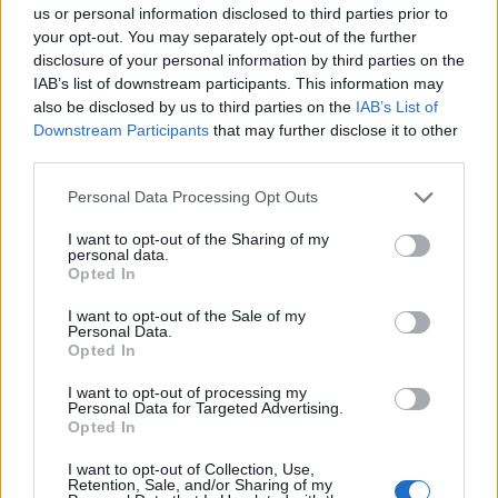
Skrzynia Władcy Piorunów – plan
us or personal information disclosed to third parties prior to
wydarzeń
your opt-out. You may separately opt-out of the further
disclosure of your personal information by third parties on the
Julia – charakterystyka
IAB’s list of downstream participants. This information may
Labrador Spike – charakterystyka
also be disclosed by us to third parties on the
IAB’s List of
Downstream Participants
that may further disclose it to other
third parties.
Kategorie
opracowania
Personal Data Processing Opt Outs
Tagi
Skrzynia Władcy Piorunów – opracowanie
Labrador Spike – charakterystyka
I want to opt-out of the Sharing of my
personal data.
Opted In
Skrzynia Władcy Piorunów – bohaterowie
I want to opt-out of the Sale of my
Personal Data.
Dodaj komentarz
Opted In
Komentarz
I want to opt-out of processing my
Personal Data for Targeted Advertising.
Opted In
I want to opt-out of Collection, Use,
Retention, Sale, and/or Sharing of my