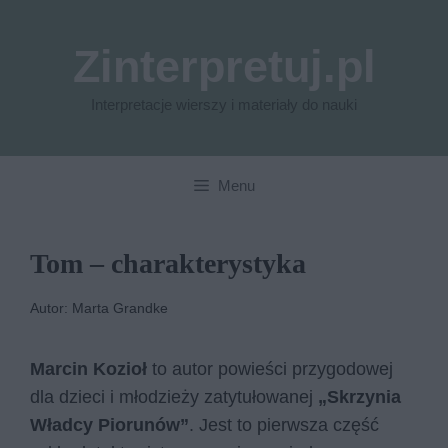
Przejdź
do
Zinterpretuj.pl
treści
Interpretacje wierszy i materiały do nauki
Menu
Tom – charakterystyka
Autor: Marta Grandke
Marcin Kozioł
to autor powieści przygodowej
dla dzieci i młodzieży zatytułowanej
„Skrzynia
Władcy Piorunów”
. Jest to pierwsza część