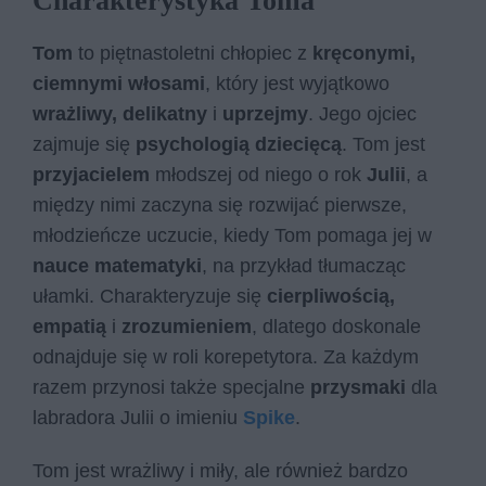
Charakterystyka Toma
Tom
to piętnastoletni chłopiec z
kręconymi,
ciemnymi włosami
, który jest wyjątkowo
wrażliwy, delikatny
i
uprzejmy
. Jego ojciec
zajmuje się
psychologią dziecięcą
. Tom jest
przyjacielem
młodszej od niego o rok
Julii
, a
między nimi zaczyna się rozwijać pierwsze,
młodzieńcze uczucie, kiedy Tom pomaga jej w
nauce matematyki
, na przykład tłumacząc
ułamki. Charakteryzuje się
cierpliwością,
empatią
i
zrozumieniem
, dlatego doskonale
odnajduje się w roli korepetytora. Za każdym
razem przynosi także specjalne
przysmaki
dla
labradora Julii o imieniu
Spike
.
Tom jest wrażliwy i miły, ale również bardzo