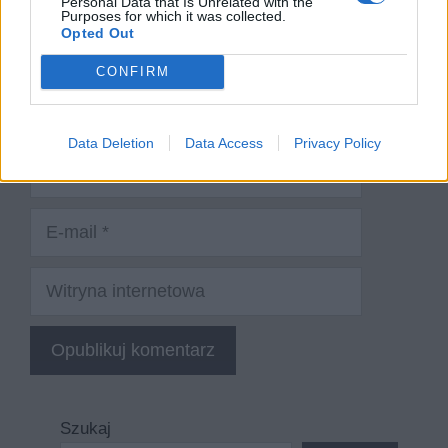
Personal Data that Is Unrelated with the
Purposes for which it was collected.
Opted Out
CONFIRM
Data Deletion
Data Access
Privacy Policy
Nazwa
E-
mail
Witryna
internetowa
Szukaj