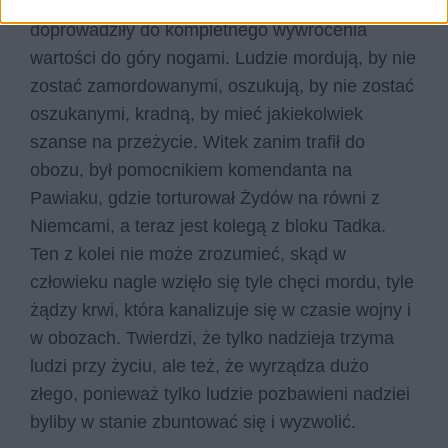
tym, że specyficzne warunki obozowe
doprowadziły do kompletnego wywrócenia
wartości do góry nogami. Ludzie mordują, by nie
zostać zamordowanymi, oszukują, by nie zostać
oszukanymi, kradną, by mieć jakiekolwiek
szanse na przeżycie. Witek zanim trafił do
obozu, był pomocnikiem komendanta na
Pawiaku, gdzie torturował Żydów na równi z
Niemcami, a teraz jest kolegą z bloku Tadka.
Ten z kolei nie może zrozumieć, skąd w
człowieku nagle wzięło się tyle chęci mordu, tyle
żądzy krwi, która kanalizuje się w czasie wojny i
w obozach. Twierdzi, że tylko nadzieja trzyma
ludzi przy życiu, ale też, że wyrządza dużo
złego, ponieważ tylko ludzie pozbawieni nadziei
byliby w stanie zbuntować się i wyzwolić.