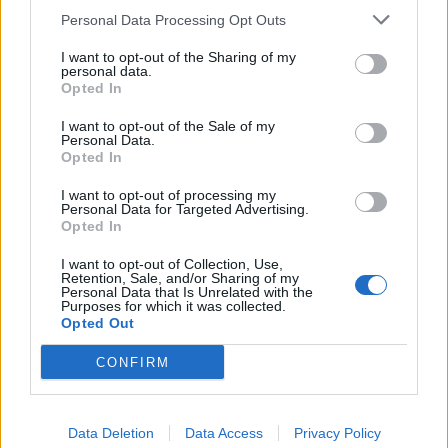
odwiedziny w bibliotece, w muzeum, a także
Personal Data Processing Opt Outs
walkę bokserską. Główną jednak częścią
I want to opt-out of the Sharing of my
„kulturalnego” życia obozu jest tzw. puff, czyli po
personal data.
Opted In
prostu agencja towarzyska. Opisywanie tego, do
jakiego stopnia instynkty cielesne rządzą
I want to opt-out of the Sale of my
Personal Data.
więźniami, skłania autora do kolejnych
Opted In
wspomnień czasów spędzonych wspólnie z
I want to opt-out of processing my
ukochaną. To z kolei popycha go do refleksji na
Personal Data for Targeted Advertising.
Opted In
temat tego, jak bardzo obozowa rzeczywistość
upadla człowieka i jak łatwo zgnieść w nim
I want to opt-out of Collection, Use,
Retention, Sale, and/or Sharing of my
podstawowe odruchy i wartości.
Personal Data that Is Unrelated with the
Purposes for which it was collected.
Opted Out
Rozpoczynają się kursy sanitarne, w czasie
CONFIRM
których wśród kursantów panuje dość luźna
dyscyplina. Na przykładzie swojego znajomego,
również kursanta, Witka, Tadek snuje refleksję o
Data Deletion
Data Access
Privacy Policy