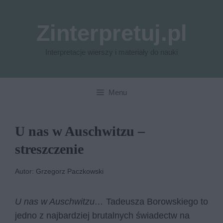
Przejdź
do
Zinterpretuj.pl
treści
Interpretacje wierszy i materiały do nauki
Menu
U nas w Auschwitzu –
streszczenie
Autor: Grzegorz Paczkowski
U nas w Auschwitzu…
Tadeusza Borowskiego to
jedno z najbardziej brutalnych świadectw na