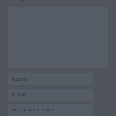
Komentarz
Nazwa
E-
mail
Witryna
internetowa