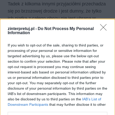
Tadek z kilkoma innymi przyjaciółmi przechadza
się po brzozowej drodze i jest dumny, że tylko
ich piątka z całego obozu nie jest ubrana w
pasiaki. W czasie jednej z przechadzek
zinterpretuj.pl -
Do Not Process My Personal
mężczyźni natrafiają na płaskorzeźbę, która
Information
przestrzega, że w obozie każdy o każdym wie
If you wish to opt-out of the sale, sharing to third parties, or
wszystko. Tadek pisze, że tęskni za kobietą,
processing of your personal or sensitive information for
wspomina ich dawne spotkania i że nie potrafi
targeted advertising by us, please use the below opt-out
jej sobie wyobrazić na obozowej pryczy, z
section to confirm your selection. Please note that after your
opt-out request is processed you may continue seeing
obciętymi włosami.
interest-based ads based on personal information utilized by
us or personal information disclosed to third parties prior to
Następnie Tadek opisuje wszystkie „luksusy”, do
your opt-out. You may separately opt-out of the further
których ma dostęp w Auschwitz, kiedy mijają
disclosure of your personal information by third parties on the
IAB’s list of downstream participants. This information may
długie dni oczekiwania na resztę uczestników
also be disclosed by us to third parties on the
IAB’s List of
kursów sanitarnych z innych obozów. Opisuje
Downstream Participants
that may further disclose it to other
koncert prowizorycznej orkiestry symfonicznej,
third parties.