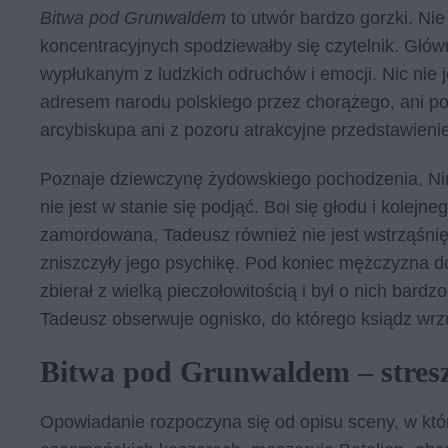
Bitwa pod Grunwaldem
to utwór bardzo gorzki. Ni
koncentracyjnych spodziewałby się czytelnik. Głów
wypłukanym z ludzkich odruchów i emocji. Nic nie j
adresem narodu polskiego przez chorążego, ani p
arcybiskupa ani z pozoru atrakcyjne przedstawienie
Poznaje dziewczynę żydowskiego pochodzenia, Ninę
nie jest w stanie się podjąć. Boi się głodu i kole
zamordowana, Tadeusz również nie jest wstrząśnię
zniszczyły jego psychikę. Pod koniec mężczyzna dow
zbierał z wielką pieczołowitością i był o nich bar
Tadeusz obserwuje ognisko, do którego ksiądz wr
Bitwa pod Grunwaldem – stresz
Opowiadanie rozpoczyna się od opisu sceny, w kt