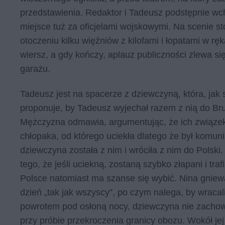
przedstawienia. Redaktor i Tadeusz podstępnie wcho
miejsce tuż za oficjelami wojskowymi. Na scenie s
otoczeniu kilku więźniów z kilofami i łopatami w rę
wiersz, a gdy kończy, aplauz publiczności zlewa 
garażu.
Tadeusz jest na spacerze z dziewczyną, która, jak
proponuje, by Tadeusz wyjechał razem z nią do Bru
Mężczyzna odmawia, argumentując, że ich związek 
chłopaka, od którego uciekła dlatego że był komunis
dziewczyna została z nim i wróciła z nim do Polski
tego, że jeśli uciekną, zostaną szybko złapani i tr
Polsce natomiast ma szanse się wybić. Nina gniewa 
dzień „tak jak wszyscy”, po czym nalega, by wraca
powrotem pod osłoną nocy, dziewczyna nie zachowuj
przy próbie przekroczenia granicy obozu. Wokół jej 