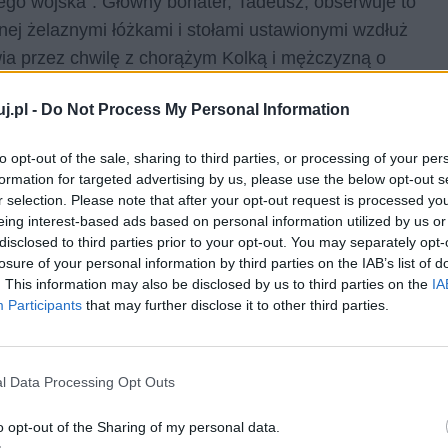
go wojska”. Główny bohater, Tadeusz, obserwuje to
onej żelaznymi łóżkami i stołami ustawionymi wzdłuż
a przez chwilę z chorążym Kolką i mężczyzną o
erujące za oknami wojsko, okradanie żydowskich
j.pl -
Do Not Process My Personal Information
zeroko pojmowany patriotyzm. Tadeusz w którymś
ytykowany przez chorążego, Stefan zaś wspomina
to opt-out of the sale, sharing to third parties, or processing of your per
 się w obozie, by przeżyć. Chorąży i Stefan są bliscy
formation for targeted advertising by us, please use the below opt-out s
eścią, że widać arcybiskupa podążającego na mszę.
r selection. Please note that after your opt-out request is processed y
eing interest-based ads based on personal information utilized by us or
disclosed to third parties prior to your opt-out. You may separately opt-
dstawienie, które w zasadzie nie było nikomu
losure of your personal information by third parties on the IAB’s list of
 oficerów wojska, Aktora oraz Śpiewaczkę, o której
. This information may also be disclosed by us to third parties on the
IA
ie. Po krótkiej rozmowie z Redaktorem, który zaprasza
Participants
that may further disclose it to other third parties.
 od razu trafia na dwójkę ludzi z nowego transportu
ewczyna żydowskiego pochodzenia oraz Profesor, z
l Data Processing Opt Outs
źniej oprowadza dziewczynę po obozie. Okazuje się,
wo. Jest zdegustowana warunkami panującymi w obozie.
o opt-out of the Sharing of my personal data.
h rozmowę przerywa akcja pacyfikacyjna Amerykanów.