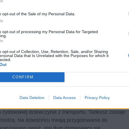
In
achowanie kucharzy.
o opt-out of the Sale of my Personal Data.
In
to opt-out of processing my Personal Data for Targeted
ing.
In
o opt-out of Collection, Use, Retention, Sale, and/or Sharing
ersonal Data that Is Unrelated with the Purposes for which it
lected.
Out
CONFIRM
Data Deletion
Data Access
Privacy Policy
w. Rozmawia z jednym z nich o Stefanie i o jego
żydowskiej dziewczynie z transportu. Tadeusz zostaje
chodzą. Na dziedzińcu trwają przygotowania do
aranżowano garaż, stoi tłum domagający się