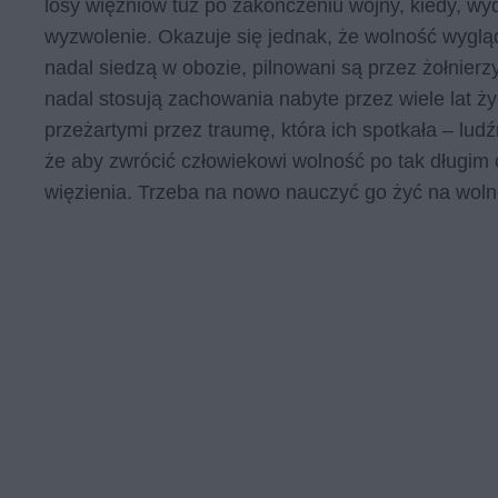
losy więźniów tuż po zakończeniu wojny, kiedy, w
wyzwolenie. Okazuje się jednak, że wolność wygląd
nadal siedzą w obozie, pilnowani są przez żołnier
nadal stosują zachowania nabyte przez wiele lat ż
przeżartymi przez traumę, która ich spotkała – lu
że aby zwrócić człowiekowi wolność po tak długim c
więzienia. Trzeba na nowo nauczyć go żyć na wolno