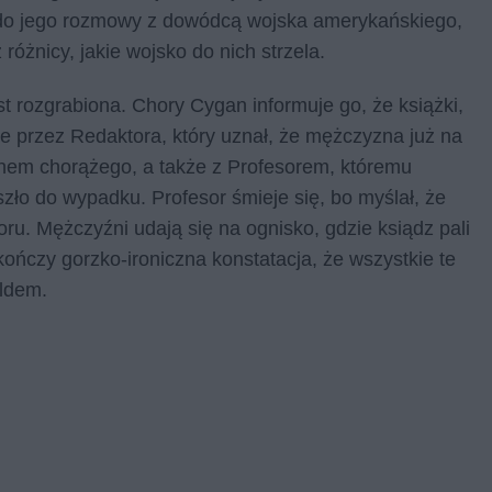
 do jego rozmowy z dowódcą wojska amerykańskiego,
 różnicy, jakie wojsko do nich strzela.
est rozgrabiona. Chory Cygan informuje go, że książki,
ne przez Redaktora, który uznał, że mężczyzna już na
nem chorążego, a także z Profesorem, któremu
szło do wypadku. Profesor śmieje się, bo myślał, że
u. Mężczyźni udają się na ognisko, gdzie ksiądz pali
ńczy gorzko-ironiczna konstatacja, że wszystkie te
aldem.