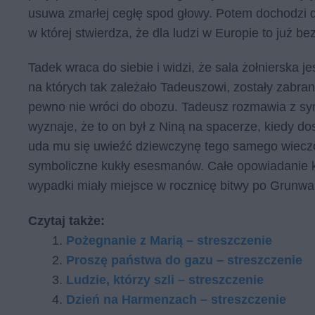
usuwa zmarłej cegłę spod głowy. Potem dochodzi
w której stwierdza, że dla ludzi w Europie to już bez
Tadek wraca do siebie i widzi, że sala żołnierska j
na których tak zależało Tadeuszowi, zostały zabra
pewno nie wróci do obozu. Tadeusz rozmawia z sy
wyznaje, że to on był z Niną na spacerze, kiedy do
uda mu się uwieźć dziewczynę tego samego wieczor
symboliczne kukły esesmanów. Całe opowiadanie ko
wypadki miały miejsce w rocznicę bitwy po Grunw
Czytaj także:
Pożegnanie z Marią – streszczenie
Proszę państwa do gazu – streszczenie
Ludzie, którzy szli – streszczenie
Dzień na Harmenzach – streszczenie