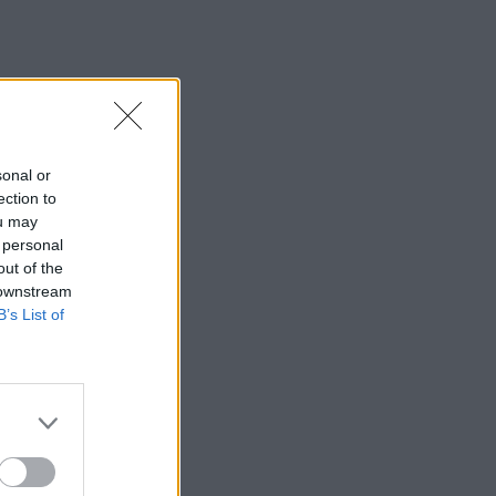
sonal or
ection to
ou may
 personal
out of the
 downstream
B’s List of