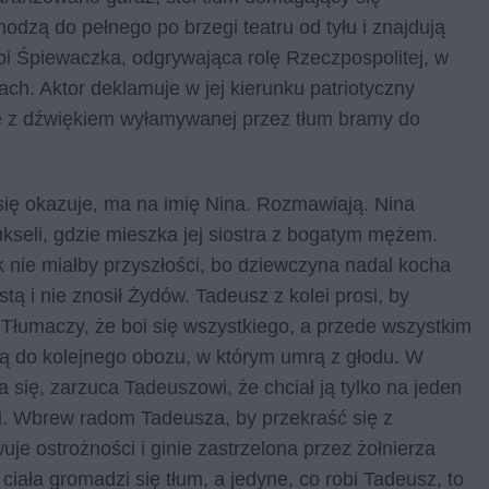
dzą do pełnego po brzegi teatru od tyłu i znajdują
toi Śpiewaczka, odgrywająca rolę Rzeczpospolitej, w
kach. Aktor deklamuje w jej kierunku patriotyczny
się z dźwiękiem wyłamywanej przez tłum bramy do
 się okazuje, ma na imię Nina. Rozmawiają. Nina
kseli, gdzie mieszka jej siostra z bogatym mężem.
nie miałby przyszłości, bo dziewczyna nadal kocha
tą i nie znosił Żydów. Tadeusz z kolei prosi, by
. Tłumaczy, że boi się wszystkiego, a przede wszystkim
afią do kolejnego obozu, w którym umrą z głodu. W
się, zarzuca Tadeuszowi, że chciał ją tylko na jeden
li. Wbrew radom Tadeusza, by przekraść się z
e ostrożności i ginie zastrzelona przez żołnierza
ciała gromadzi się tłum, a jedyne, co robi Tadeusz, to