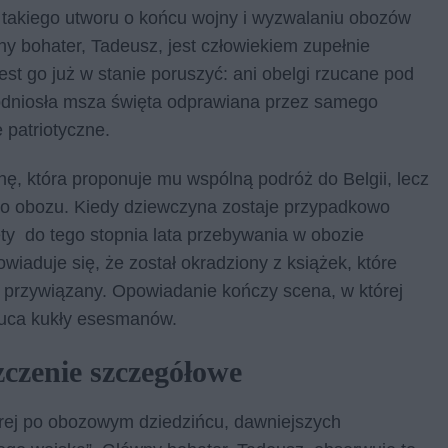
e takiego utworu o końcu wojny i wyzwalaniu obozów
ny bohater, Tadeusz, jest człowiekiem zupełnie
est go już w stanie poruszyć: ani obelgi rzucane pod
odniosła msza święta odprawiana przez samego
 patriotyczne.
, która proponuje mu wspólną podróż do Belgii, lecz
jnego obozu. Kiedy dziewczyna zostaje przypadkowo
ty do tego stopnia lata przebywania w obozie
iaduje się, że został okradziony z książek, które
dzo przywiązany. Opowiadanie kończy scena, w której
zuca kukły esesmanów.
czenie szczegółowe
órej po obozowym dziedzińcu, dawniejszych