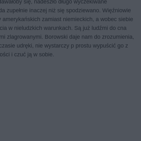
ydawałoby się, nadeszło długo wyczekiwane
a zupełnie inaczej niż się spodziewano. Więźniowie
zy amerykańskich zamiast niemieckich, a wobec siebie
ycia w nieludzkich warunkach. Są już ludźmi do cna
dźmi zlagrowanymi. Borowski daje nam do zrozumienia,
zasie udręki, nie wystarczy p prostu wypuścić go z
ści i czuć ją w sobie.