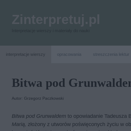
Przejdź
do
Zinterpretuj.pl
treści
Interpretacje wierszy i materiały do nauki
interpretacje wierszy
opracowania
streszczenia lektur
Bitwa pod Grunwaldem
Autor: Grzegorz Paczkowski
Bitwa pod Grunwaldem
to opowiadanie Tadeusza B
Marią,
złożony z utworów poświęconych życiu w o