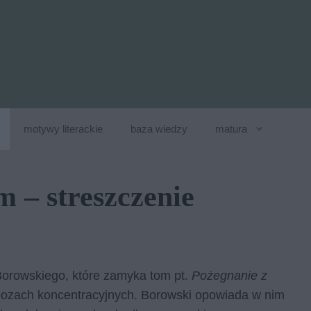
motywy literackie
baza wiedzy
matura
 – streszczenie
orowskiego, które zamyka tom pt.
Pożegnanie z
bozach koncentracyjnych. Borowski opowiada w nim