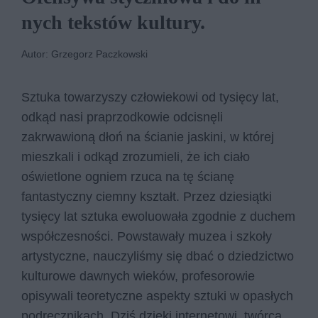
nych tek­stów kul­tu­ry.
Autor: Grzegorz Paczkowski
Sztuka towarzyszy człowiekowi od tysięcy lat,
odkąd nasi praprzodkowie odcisnęli
zakrwawioną dłoń na ścianie jaskini, w której
mieszkali i odkąd zrozumieli, że ich ciało
oświetlone ogniem rzuca na tę ścianę
fantastyczny ciemny kształt. Przez dziesiątki
tysięcy lat sztuka ewoluowała zgodnie z duchem
współczesności. Powstawały muzea i szkoły
artystyczne, nauczyliśmy się dbać o dziedzictwo
kulturowe dawnych wieków, profesorowie
opisywali teoretyczne aspekty sztuki w opasłych
podręcznikach. Dziś dzięki internetowi, twórcą