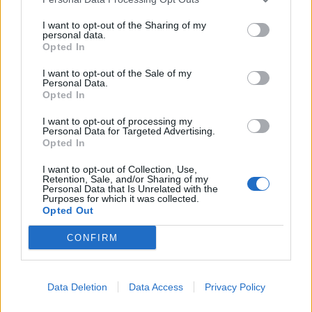
zakłamania, obłudy, interesowności. Sztuka ma
siłę zmieniania nie tylko losów pojedynczych
I want to opt-out of the Sharing of my
personal data.
ludzi, ale też całych społeczeństw czy narodów.
Opted In
Zwłaszcza dostrzegalne jest to na przykładzie
I want to opt-out of the Sale of my
muzyki, miłość do której łączy dziś ludzi
Personal Data.
Opted In
absolutnie niezależnie od ich pochodzenia,
wieku, narodowości, rasy, płci, wyznania czy
I want to opt-out of processing my
Personal Data for Targeted Advertising.
poglądów politycznych. Oby świat szedł już tylko
Opted In
w tym kierunku.
I want to opt-out of Collection, Use,
Retention, Sale, and/or Sharing of my
Personal Data that Is Unrelated with the
Purposes for which it was collected.
Opted Out
CONFIRM
Data Deletion
Data Access
Privacy Policy