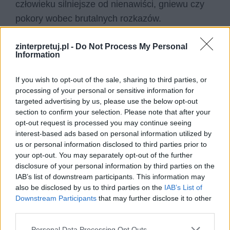
człowieku silniejsze od nienawiści, gniewu czy
pokory wobec brutalnych rozkazów.
Sztuka miała niebagatelny wpływ na rozwój
zinterpretuj.pl -
Do Not Process My Personal
Information
ludzkości. Nie tylko upiększa nam czas wolny,
jest również przekaźnikiem ważnych treści
If you wish to opt-out of the sale, sharing to third parties, or
emocjonalnych, potrafi być gestem poparcia lub
processing of your personal or sensitive information for
sprzeciwu, a nawet uratować życie w najbardziej
targeted advertising by us, please use the below opt-out
section to confirm your selection. Please note that after your
dosłownym tego sformułowania znaczeniu.
opt-out request is processed you may continue seeing
Rację miał profesor Heinrich Q. z opowiadania
interest-based ads based on personal information utilized by
Borowskiego, który powiedział, że twórczość
us or personal information disclosed to third parties prior to
your opt-out. You may separately opt-out of the further
artystyczna jest aktem zaangażowania
disclosure of your personal information by third parties on the
politycznego. Jednak jest to najpiękniejszy i
IAB’s list of downstream participants. This information may
najbardziej szczery akt takiego zaangażowania,
also be disclosed by us to third parties on the
IAB’s List of
Downstream Participants
that may further disclose it to other
jaki tylko można sobie wyobrazić.
third parties.
Najpiękniejszy, bo wolny od pretensjonalności,
Personal Data Processing Opt Outs