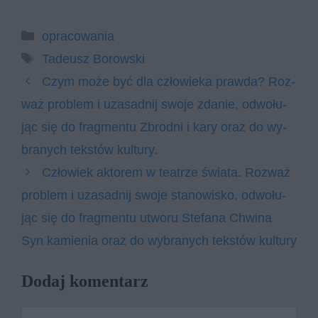
Kategorie
opracowania
Tagi
Tadeusz Borowski
Czym może być dla czło­wie­ka praw­da? Roz­
waż pro­blem i uza­sad­nij swo­je zda­nie, od­wo­łu­
jąc się do frag­men­tu Zbrodni i kary oraz do wy­
bra­nych tek­stów kul­tu­ry.
Czło­wiek ak­to­rem w te­atrze świa­ta. Roz­waż
pro­blem i uza­sad­nij swo­je sta­no­wi­sko, od­wo­łu­
jąc się do frag­men­tu utwo­ru Stefana Chwina
Syn kamienia oraz do wy­bra­nych tek­stów kul­tu­ry
Dodaj komentarz
Komentarz