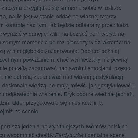
y zaczyna przyglądać się samemu sobie w lustrze.
, na ile jest w stanie oddać na własnej twarzy
 kontrolę nad tym, jak będzie odbierany przez ludzi.
ł wyrazić w danej chwili, ma bezpośredni wpływ na
ym samym momencie po raz pierwszy widzi aktorów na
dzą w nim głębokie zażenowanie. Dopiero później
owszechnym poważaniem, choć wymieszanym z pewną
 nie potrafią zapanować nad swoimi emocjami, często
i, nie potrafią zapanować nad własną gestykulacją.
e, doskonale wiedzą, co mają mówić, jak gestykulować i
u odpowiednie wrażenie. Eryk dobrze wiedział jednak,
odzin, aktor przygotowuje się miesiącami, w
ej niż na scenie.
porusza jeden z najwybitniejszych twórców polskich
jscu wspomnieć choćby
Ferdydurke
i genialną scenę