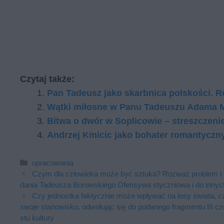
Czytaj także:
Pan Tadeusz jako skarbnica polskości. 
Wątki miłosne w Panu Tadeuszu Adama M
Bitwa o dwór w Soplicowie – streszczeni
Andrzej Kmicic jako bohater romantyczn
Kategorie
opracowania
Czym dla czło­wie­ka może być sztu­ka? Roz­waż pro­blem i uza­
da­nia Tadeusza Borowskiego Ofensywa styczniowa i do in­nych t
Czy jed­nost­ka fak­tycz­nie może wpły­wać na losy świa­ta, cz
swo­je sta­no­wi­sko, od­wo­łu­jąc się do po­da­ne­go frag­men­tu 
stu kul­tu­ry