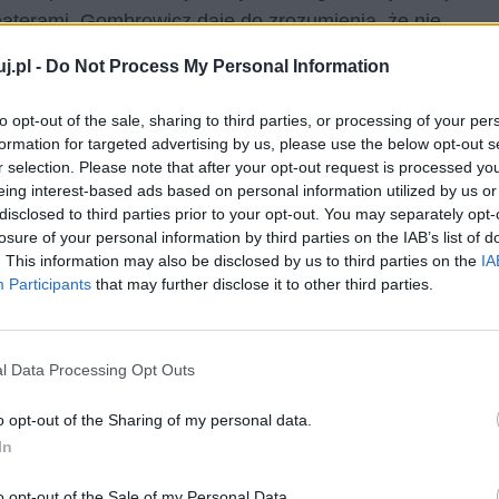
terami. Gombrowicz daje do zrozumienia, że nie
ię zachowujemy, zależy wyłącznie od sytuacji, w której
j.pl -
Do Not Process My Personal Information
leźliśmy. To bardzo wyraźnie koresponduje z
się on, stojąc przed lustrem, jak bardzo można
to opt-out of the sale, sharing to third parties, or processing of your per
formation for targeted advertising by us, please use the below opt-out s
nnych.
r selection. Please note that after your opt-out request is processed y
eing interest-based ads based on personal information utilized by us or
est zmuszany. Tak jest w dziele Bolesława Prusa
disclosed to third parties prior to your opt-out. You may separately opt-
j stary subiekt,
Ignacy Rzecki
, bawi się lalkami na
losure of your personal information by third parties on the IAB’s list of
. This information may also be disclosed by us to third parties on the
IA
 ludzkim w tym kontekście. Główny bohater powieści,
Participants
that may further disclose it to other third parties.
rafiącym sobie poradzić w zasadzie w każdej sytuacji
dyną kwestią, w której to on musi dostosowywać się do
li Łęckiej. By zbliżyć się do ukochanej, mężczyzna musi
l Data Processing Opt Outs
d niego wielu wyrzeczeń i czynów, których sam z
ji tych działań, Wokulski coraz bardziej oddala się
o opt-out of the Sharing of my personal data.
In
ie miłości ukochanej stają się całkowicie
o opt-out of the Sale of my Personal Data.