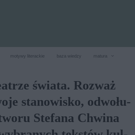
motywy literackie
baza wiedzy
matura
­atrze świa­ta. Roz­waż
­je sta­no­wi­sko, od­wo­łu­
 utwo­ru Stefana Chwina
y­bra­nych tek­stów kul­