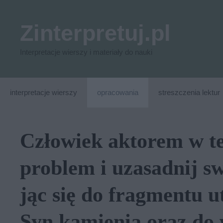
Przejdź
do
Zinterpretuj.pl
treści
Interpretacje wierszy i materiały do nauki
interpretacje wierszy
opracowania
streszczenia lektur
Czło­wiek ak­to­rem w te
pro­blem i uza­sad­nij swo
jąc się do frag­men­tu
Syn kamienia oraz do w