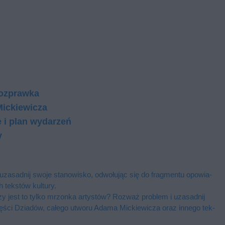
Rozprawka
ickiewicza
e i plan wydarzeń
y
sad­nij swo­je sta­no­wi­sko, od­wo­łu­jąc się do frag­men­tu opo­wia­
ek­stów kul­tu­ry.
y jest to tyl­ko mrzon­ka ar­ty­stów? Roz­waż pro­blem i uza­sad­nij
III części Dziadów, całego utworu Adama Mickiewicza oraz in­ne­go tek­