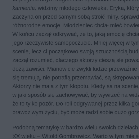
kamienia,
widzimy młodego człowieka, Eryka, któr
Zaczyna on przed samym sobą stroić miny, sprawdza
różnorodne emocje. Młodzieniec chciał mieć bowiem
W końcu zaczął odkrywać, że to, jaką emocję chcia
jego rzeczywiste samopoczucie. Mniej więcej w t
scenie, lecz ci początkowo swoją sztucznością bu
zaczął rozumieć, dlaczego aktorzy cieszą się p
dozą zawiści. Mianowicie zwykli ludzie przeważnie
się tremują, nie potrafią przemawiać, są skrępowan
Aktorzy nie mają z tym kłopotu. Kiedy są na sceni
w jaki sposób się zachowywać, by wywrzeć na widz
że to tylko pozór. Do roli odgrywanej przez kilka g
prawdziwym życiu, być może radzi sobie dużo gorz
Podobną tematykę w bardzo wielu swoich dziełach 
XX wieku – Witold Gombrowicz. Warto w tym mie