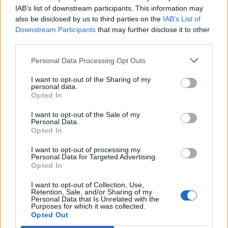
wszystkim ofiarą struktury przemocy, a nie
IAB’s list of downstream participants. This information may
autonomicznym sprawcą zła.
Autorka nie
also be disclosed by us to third parties on the
IAB’s List of
Downstream Participants
that may further disclose it to other
osądza swoich bohaterów – dokumentuje raczej
third parties.
skalę moralnej katastrofy, jaka stała się
udziałem całych społeczności. „Medaliony” są
Personal Data Processing Opt Outs
świadectwem, że największą tragedią lagrów
I want to opt-out of the Sharing of my
personal data.
było nie tylko masowe mordowanie ludzi, lecz
Opted In
także stopniowe odbieranie im człowieczeństwa.
I want to opt-out of the Sale of my
Personal Data.
Inne przykładowe konteksty
Opted In
Zdążyć przed Panem Bogiem
I want to opt-out of processing my
Personal Data for Targeted Advertising.
Opted In
Reportaż Hanny Krall przedstawia rozmowę z
I want to opt-out of Collection, Use,
Markiem Edelmanem
, jednym z przywódców
Retention, Sale, and/or Sharing of my
Personal Data that Is Unrelated with the
powstania w getcie warszawskim. Choć akcja
Purposes for which it was collected.
Opted Out
dotyczy getta, doświadczenie bohaterów ma