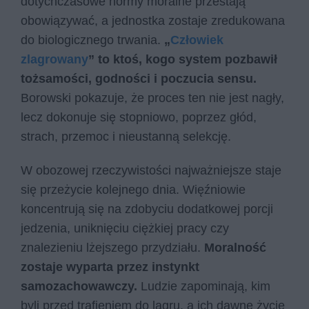
dotychczasowe normy moralne przestają
obowiązywać, a jednostka zostaje zredukowana
do biologicznego trwania.
„
Człowiek
zlagrowany
” to ktoś, kogo system pozbawił
tożsamości, godności i poczucia sensu.
Borowski pokazuje, że proces ten nie jest nagły,
lecz dokonuje się stopniowo, poprzez głód,
strach, przemoc i nieustanną selekcję.
W obozowej rzeczywistości najważniejsze staje
się przeżycie kolejnego dnia. Więźniowie
koncentrują się na zdobyciu dodatkowej porcji
jedzenia, uniknięciu ciężkiej pracy czy
znalezieniu lżejszego przydziału.
Moralność
zostaje wyparta przez instynkt
samozachowawczy.
Ludzie zapominają, kim
byli przed trafieniem do lagru, a ich dawne życie