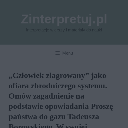
Przejdź
do
Zinterpretuj.pl
treści
Interpretacje wierszy i materiały do nauki
Menu
„Człowiek zlagrowany” jako
ofiara zbrodniczego systemu.
Omów zagadnienie na
podstawie opowiadania Proszę
państwa do gazu Tadeusza
Borowskiego. W swojej