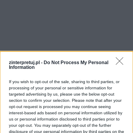
Nałkowska pokazuje również, że ofiary bywają
zinterpretuj.pl -
Do Not Process My Personal
Information
zmuszone do zachowań sprzecznych z ich
wcześniejszym systemem wartości. Walka o
If you wish to opt-out of the sale, sharing to third parties, or
życie może prowadzić do zobojętnienia, a nawet
processing of your personal or sensitive information for
do działań podejmowanych kosztem innych. Nie
targeted advertising by us, please use the below opt-out
section to confirm your selection. Please note that after your
wynika to jednak z naturalnej skłonności do
opt-out request is processed you may continue seeing
okrucieństwa, lecz z ekstremalnych warunków
interest-based ads based on personal information utilized by
stworzonych przez zbrodniczy system.
us or personal information disclosed to third parties prior to
your opt-out. You may separately opt-out of the further
„Człowiek zlagrowany” jest tu przede
disclosure of your personal information by third parties on the