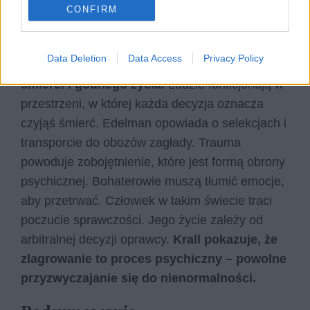
wiele wspólnego z losem ludzi zlagrowanych.
CONFIRM
Codzienność zorganizowana przez okupanta
zmusza do dokonywania nieludzkich wyborów.
Data Deletion
Data Access
Privacy Policy
System odbiera ofiarom prawo do godnej
śmierci i godnego życia.
Ludzie funkcjonują w
przestrzeni, w której każda decyzja oznacza
czyjąś śmierć. Edelman opowiada o selekcjach i
transporcie do obozów zagłady. Trauma
powoduje zobojętnienie, które jest formą obrony
psychicznej. Bohaterowie muszą tłumić emocje,
aby przetrwać. Człowiek w takim świecie traci
poczucie sprawczości. Jego życie zależy od
arbitralnej decyzji oprawcy.
Krall pokazuje, że
zlagrowanie to proces psychiczny – powolne
przyzwyczajanie się do nienormalności.