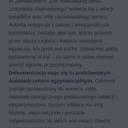
W „Medalionach” Zofii Nałkowskiej obraz
„człowieka zlagrowanego” wyłania się z relacji
świadków oraz ofiar nazistowskiego terroru.
Autorka rezygnuje z patosu i emocjonalnych
komentarzy, oddając głos tym, którzy przeszli
przez obozy zagłady i miejsca masowych
egzekucji. Ich język jest suchy, zdawkowy, jakby
pozbawiony uczuć – co samo w sobie stanowi
dowód ogromu przeżytej traumy.
Dehumanizacja staje się tu podstawowym
doświadczeniem egzystencjalnym.
Człowiek
zostaje sprowadzony do numeru, ciała,
materiału biologicznego poddawanego selekcji i
eksperymentom. System odbiera mu imię,
historię, więzi rodzinne i poczucie
indywidualności. W takich warunkach dawne