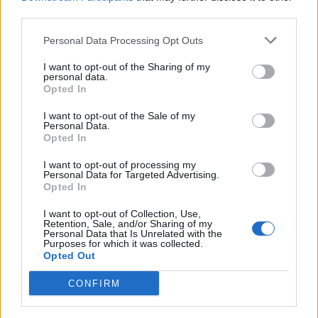
sami się nimi stawali dla innych. Niestety nawet
third parties.
to nie było w stanie ich uchronić przed torturami
Personal Data Processing Opt Outs
i śmiercią.
I want to opt-out of the Sharing of my
personal data.
Czytaj także:
Opted In
Czy szczególne okoliczności mogą
I want to opt-out of the Sale of my
usprawiedliwić postępowanie
Personal Data.
Opted In
sprzeczne z podstawowymi zasadami
etyki? Rozważ problem i uzasadnij
I want to opt-out of processing my
Personal Data for Targeted Advertising.
swoje zdanie, odwołując się do
Opted In
fragmentu Innego świata Gustawa
I want to opt-out of Collection, Use,
Herlinga-Grudzińskiego i do innych
Retention, Sale, and/or Sharing of my
Personal Data that Is Unrelated with the
tekstów kultury
Purposes for which it was collected.
Opted Out
Literacki obraz zdehumanizowanego
świata. Omów zagadnienie na
CONFIRM
podstawie opowiadania Proszę