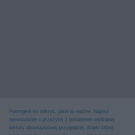
Pomogłeś mi odkryć, jakie to ważne. Napisz
opowiadanie o przeżytej z bohaterem wybranej
lektury obowiązkowej przygodzie, dzięki której