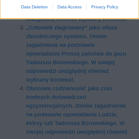
państwa do gazu Tadeusza
Data Deletion
Data Access
Privacy Policy
Borowskiego. W swojej odpowiedzi
uwzględnij również wybrany kontekst.
„Człowiek zlagrowany” jako ofiara
zbrodniczego systemu. Omów
zagadnienie na podstawie
opowiadania Proszę państwa do gazu
Tadeusza Borowskiego. W swojej
odpowiedzi uwzględnij również
wybrany kontekst.
Obozowa codzienność jako czas
trudnych doświadczeń
egzystencjalnych. Omów zagadnienie
na podstawie opowiadania Ludzie,
którzy szli Tadeusza Borowskiego. W
swojej odpowiedzi uwzględnij również