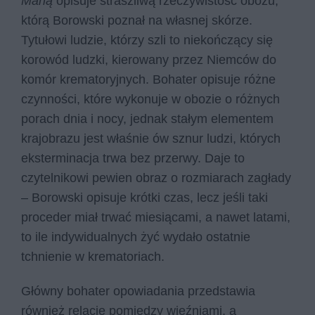
Marią
opisuje straszliwą rzeczywistość obozu,
którą Borowski poznał na własnej skórze.
Tytułowi ludzie, którzy szli to niekończący się
korowód ludzki, kierowany przez Niemców do
komór krematoryjnych. Bohater opisuje różne
czynności, które wykonuje w obozie o różnych
porach dnia i nocy, jednak stałym elementem
krajobrazu jest właśnie ów sznur ludzi, których
eksterminacja trwa bez przerwy. Daje to
czytelnikowi pewien obraz o rozmiarach zagłady
– Borowski opisuje krótki czas, lecz jeśli taki
proceder miał trwać miesiącami, a nawet latami,
to ile indywidualnych żyć wydało ostatnie
tchnienie w krematoriach.
Główny bohater opowiadania przedstawia
również relacje pomiędzy więźniami, a