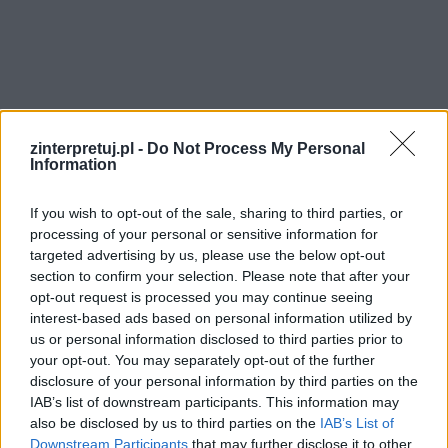
zinterpretuj.pl -
Do Not Process My Personal
Information
Warunki obozowe wypaczały wszelkie wartości,
If you wish to opt-out of the sale, sharing to third parties, or
których nauczyli się ludzie w normalnym życiu.
processing of your personal or sensitive information for
targeted advertising by us, please use the below opt-out
Nie było tam miejsca na współczucie czy
section to confirm your selection. Please note that after your
empatię. Więźniowie walczyli o zaspokojenie
opt-out request is processed you may continue seeing
najprostszych instynktów i tylko przetrwanie
interest-based ads based on personal information utilized by
us or personal information disclosed to third parties prior to
kolejnego dnia miało znaczenie. Chętnie więc
your opt-out. You may separately opt-out of the further
podejmowali współpracę z władzami obozów,
disclosure of your personal information by third parties on the
byle tylko zyskać przewagę nad innymi.
IAB’s list of downstream participants. This information may
also be disclosed by us to third parties on the
IAB’s List of
Współpracowali z własnymi katami, a z czasem
Downstream Participants
that may further disclose it to other