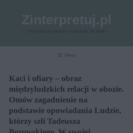
Przejdź
do
Zinterpretuj.pl
treści
Interpretacje wierszy i materiały do nauki
Menu
Kaci i ofiary – obraz
międzyludzkich relacji w obozie.
Omów zagadnienie na
podstawie opowiadania Ludzie,
którzy szli Tadeusza
Borowskiego. W swojej