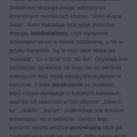
dodatkowo skupiają uwagę odbiorcy na
konkretnych momentach utworu: ”Hulaj dusza!
hulaj!”. Autor naśladuje tutaj język potoczny,
stosując
kolokwializmy
, czyli wyrażenia
stosowane raczej w mowie codziennej, a nie w
języku literackim. Są to więc takie słowa jak
“rozwalą”, “co u licha” czy “do łba”. Ożywiają one
bohaterów, sprawiają, że stają się oni bardziej
realistyczni oraz lepiej oddają klimat pijatyki w
karczmie. Z kolei
zdrobnienia
są środkiem,
który często występuje w ludowych balladach,
stąd też ich obecność w tym utworze: „żo­necz­
ka”, „dia­blik”, „bi­czyk”- podkreślają one komizm
pojawiający się w balladzie. Oprócz tego
wyróżnić można jeszcze
porównania
takie jak
“podparł się w boki jak basza”, które także służą