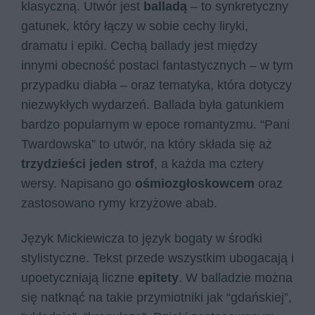
klasyczną. Utwór jest
balladą
– to synkretyczny
gatunek, który łączy w sobie cechy liryki,
dramatu i epiki. Cechą ballady jest między
innymi obecność postaci fantastycznych – w tym
przypadku diabła – oraz tematyka, która dotyczy
niezwykłych wydarzeń. Ballada była gatunkiem
bardzo popularnym w epoce romantyzmu. “Pani
Twardowska” to utwór, na który składa się aż
trzydzieści jeden strof
, a każda ma cztery
wersy. Napisano go
ośmiozgłoskowcem
oraz
zastosowano rymy krzyżowe abab.
Język Mickiewicza to język bogaty w środki
stylistyczne. Tekst przede wszystkim ubogacają i
upoetyczniają liczne
epitety
. W balladzie można
się natknąć na takie przymiotniki jak “gdańskiej”,