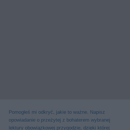
Pomogłeś mi odkryć, jakie to ważne. Napisz
opowiadanie o przeżytej z bohaterem wybranej
lektury obowiązkowej przygodzie, dzięki której