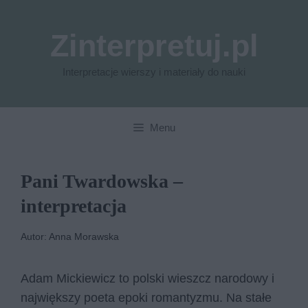
Przejdź
do
Zinterpretuj.pl
treści
Interpretacje wierszy i materiały do nauki
Menu
Pani Twardowska –
interpretacja
Autor: Anna Morawska
Adam Mickiewicz to polski wieszcz narodowy i
największy poeta epoki romantyzmu. Na stałe