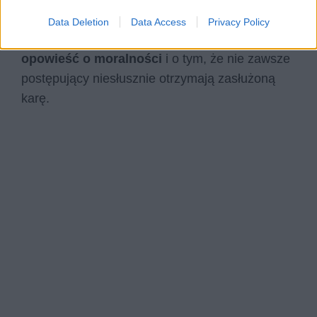
udało się wymknąć diabłu za pomocą własnych,
Data Deletion
Data Access
Privacy Policy
nieczystych sztuczek. Jest to przewrotna
opowieść o moralności
i o tym, że nie zawsze
postępujący niesłusznie otrzymają zasłużoną
karę.