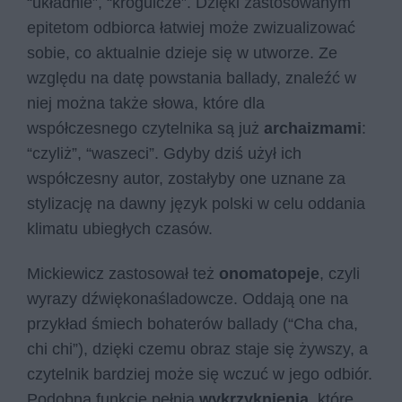
“układnie”, “krogulcze”. Dzięki zastosowanym
epitetom odbiorca łatwiej może zwizualizować
sobie, co aktualnie dzieje się w utworze. Ze
względu na datę powstania ballady, znaleźć w
niej można także słowa, które dla
współczesnego czytelnika są już
archaizmami
:
“czyliż”, “waszeci”. Gdyby dziś użył ich
współczesny autor, zostałyby one uznane za
stylizację na dawny język polski w celu oddania
klimatu ubiegłych czasów.
Mickiewicz zastosował też
onomatopeje
, czyli
wyrazy dźwiękonaśladowcze. Oddają one na
przykład śmiech bohaterów ballady (“Cha cha,
chi chi”), dzięki czemu obraz staje się żywszy, a
czytelnik bardziej może się wczuć w jego odbiór.
Podobną funkcję pełnią
wykrzyknienia
, które