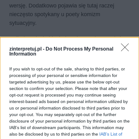
wersję. Dodatkowo pojawia się tutaj raczej
nieczęsto spotykany u poety komizm
sytuacyjny.
Ballada opisuje biesiadę w karczmie, w trakcie
której pan Twardowski bawi się i obnaża w
zinterpretuj.pl -
Do Not Process My Personal
Information
ludziach nieciekawe aspekty ich charakteru – na
przykład skutecznie straszy żołnierza. W
If you wish to opt-out of the sale, sharing to third parties, or
międzyczasie pojawia się tam diabeł –
processing of your personal or sensitive information for
Mefistofeles – który przyszedł po duszę
targeted advertising by us, please use the below opt-out
section to confirm your selection. Please note that after your
Twardowskiego, zgodnie z zawartym paktem.
opt-out request is processed you may continue seeing
Twardowski wymyśla więc coraz to nowe
interest-based ads based on personal information utilized by
zadania, które diabeł musi wykonać, by porwać
us or personal information disclosed to third parties prior to
your opt-out. You may separately opt-out of the further
go do piekła, na przykład wykąpać się w wodzie
disclosure of your personal information by third parties on the
święconej.
IAB’s list of downstream participants. This information may
also be disclosed by us to third parties on the
IAB’s List of