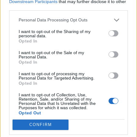
Pani Twardowska to natomiast stworzona przez
Downstream Participants
that may further disclose it to other
third parties.
Mickiewicza postać żony tego bohatera, która
nie pojawia się w innych podaniach. Jej
Personal Data Processing Opt Outs
wprowadzenie miało służyć komizmowi w
I want to opt-out of the Sharing of my
utworze. Okazuje się ona bowiem
personal data.
Opted In
najstraszniejszym wyzwaniem, któremu nie
podołał diabeł. Miał on bowiem spędzić z nią rok
I want to opt-out of the Sale of my
Personal Data.
jako swoją żoną, ale tego było dla niego już za
Opted In
wiele.
I want to opt-out of processing my
Personal Data for Targeted Advertising.
Opted In
Pani Twardowska dokonała więc tego, czego nie
mogła zrobić woda święcona i w ten sposób
I want to opt-out of Collection, Use,
Retention, Sale, and/or Sharing of my
uratowała swojego męża przed skutkami paktu z
Personal Data that Is Unrelated with the
Purposes for which it was collected.
wysłannikiem piekła. Miało być to w zamierzeniu
Opted Out
efektem komicznym
. W balladzie nastąpiło
CONFIRM
więc złamanie ludowej zasady morału i tego, że
obietnic należy dotrzymywać – Twardowskiemu