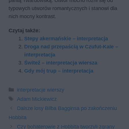
panią Twardowską. Utwór mocno różni się od
typowych utworów romantycznych i stanowi dla
nich mocny kontrast.
Czytaj także:
Stepy akermańskie – interpretacja
Droga nad przepaścią w Czufut-Kale –
interpretacja
Świteź – interpretacja wiersza
Gdy mój trup – interpretacja
Kategorie
interpretacje wierszy
Tagi
Adam Mickiewicz
Dalsze losy Bilba Bagginsa po zakończeniu
Hobbita
Czy bohaterowie z Hobbita tworzyli zgrany