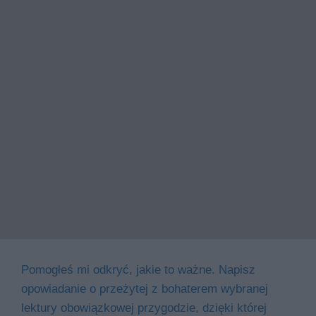
Pomogłeś mi odkryć, jakie to ważne. Napisz
opowiadanie o przeżytej z bohaterem wybranej
lektury obowiązkowej przygodzie, dzięki której