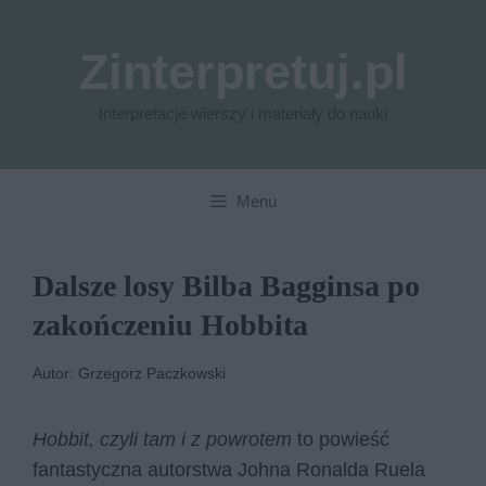
Przejdź
do
Zinterpretuj.pl
treści
Interpretacje wierszy i materiały do nauki
Menu
Dalsze losy Bilba Bagginsa po
zakończeniu Hobbita
Autor: Grzegorz Paczkowski
Hobbit, czyli tam i z powrotem
to powieść
fantastyczna autorstwa Johna Ronalda Ruela