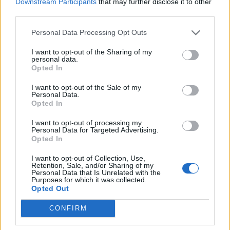
Downstream Participants
that may further disclose it to other
third parties.
Czytaj także:
Personal Data Processing Opt Outs
Gandalf (Hobbit) – charakterystyka
Thorin Dębowa Tarcza (Hobbit) –
I want to opt-out of the Sharing of my
personal data.
charakterystyka
Opted In
Jak potoczyłyby się losy całej drużyny,
I want to opt-out of the Sale of my
Personal Data.
gdyby Bilbo nie znalazł magicznego
Opted In
pierścienia?
I want to opt-out of processing my
Opisz jedną z przygód Bilba Bagginsa
Personal Data for Targeted Advertising.
Opted In
Kategorie
opracowania
I want to opt-out of Collection, Use,
Retention, Sale, and/or Sharing of my
Tagi
Personal Data that Is Unrelated with the
Hobbit - opracowanie
Purposes for which it was collected.
Opted Out
Napisz list do Bilba Bagginsa, w którym
zachęcisz go do opuszczenia wygodnej norki
CONFIRM
pod Pagórkiem i wzięcia udziału w przygodzie