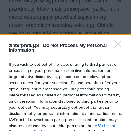
uczestniczyć w wyprawie, ale przekazał Frodowi
przedmioty, które miały zmniejszyć ryzyko, m.in.
miecz ostrzegający przed zbliżającymi się
orkami oraz niezniszczalną kolczugę. Obie te
rzeczy to pamiątki po wyprawie, którą Bilbo
odbył w młodości wraz z
Thorinem Dębową
zinterpretuj.pl -
Do Not Process My Personal
Tarczą
i kompanią jego dzielnych krasnoludów.
Information
Później spotykamy Bilba już tylko raz, pod sam
If you wish to opt-out of the sale, sharing to third parties, or
processing of your personal or sensitive information for
koniec trylogii
Władcy Pierścieni.
Jest już wtedy
targeted advertising by us, please use the below opt-out
bardzo starym hobbitem (uważanym wręcz za
section to confirm your selection. Please note that after your
najstarszego żyjącegoprzedstawiciela swojej
opt-out request is processed you may continue seeing
interest-based ads based on personal information utilized by
rasy) i udaje się w swoją ostatnią podróż do
us or personal information disclosed to third parties prior to
Szarych Przystani wraz z Frodem, Gandalfem i
your opt-out. You may separately opt-out of the further
Elrondem, gdzie ma dożyć swoich dni. Wówczas
disclosure of your personal information by third parties on the
IAB’s list of downstream participants. This information may
czytelnicy mają kontakt ze słynnym Bilbo
also be disclosed by us to third parties on the
IAB’s List of
Bagginsem po raz ostatni.