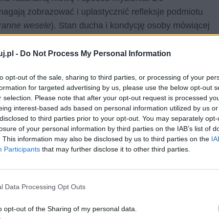
magają zobrazować i uplastycznić refleksje podmiotu
 ranne wesele
). Stan ducha i kondycję osoby mówiącej
ita, pod wieczór niczemu nie wierzy
). Dynamicznego
asowniki.
j.pl -
Do Not Process My Personal Information
to opt-out of the sale, sharing to third parties, or processing of your per
formation for targeted advertising by us, please use the below opt-out s
r selection. Please note that after your opt-out request is processed y
eing interest-based ads based on personal information utilized by us or
disclosed to third parties prior to your opt-out. You may separately opt-
losure of your personal information by third parties on the IAB’s list of
. This information may also be disclosed by us to third parties on the
IA
Participants
that may further disclose it to other third parties.
l Data Processing Opt Outs
o opt-out of the Sharing of my personal data.
erpretacja wiersza