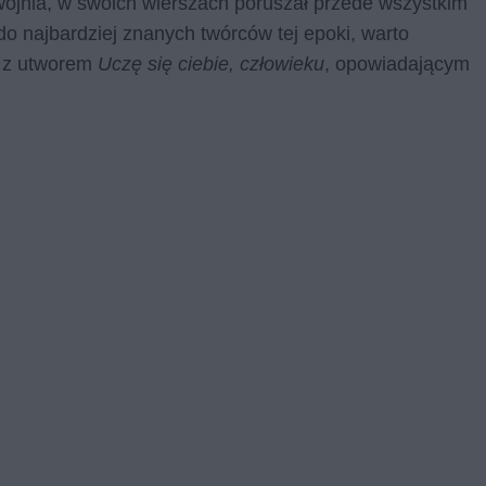
ojnia, w swoich wierszach poruszał przede wszystkim
y do najbardziej znanych twórców tej epoki, warto
y z utworem
Uczę się ciebie, człowieku
, opowiadającym