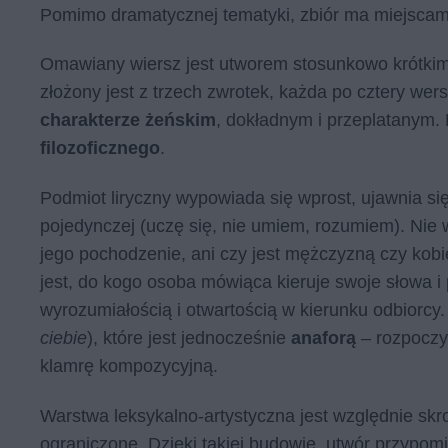
Pomimo dramatycznej tematyki, zbiór ma miejscami
Omawiany wiersz jest utworem stosunkowo krótkim
złożony jest z trzech zwrotek, każda po cztery wer
charakterze żeńskim
, dokładnym i przeplatanym.
filozoficznego
.
Podmiot liryczny wypowiada się wprost, ujawnia si
pojedynczej (uczę się, nie umiem, rozumiem). Nie w
jego pochodzenie, ani czy jest mężczyzną czy kobi
jest, do kogo osoba mówiąca kieruje swoje słowa 
wyrozumiałością i otwartością w kierunku odbiorc
ciebie
), które jest jednocześnie
anaforą
– rozpoczyn
klamrę kompozycyjną.
Warstwa leksykalno-artystyczna jest względnie skr
ograniczone. Dzięki takiej budowie, utwór przypo