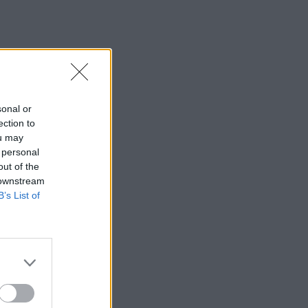
sonal or
ection to
ou may
 personal
out of the
 downstream
B’s List of