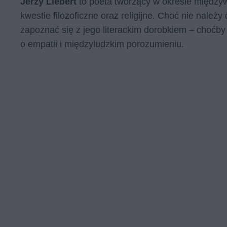
Jerzy Liebert
to poeta tworzący w okresie międzyw
kwestie filozoficzne oraz religijne. Choć nie należ
zapoznać się z jego literackim dorobkiem – choćb
o empatii i międzyludzkim porozumieniu.