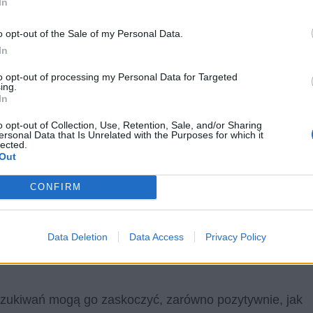
In
o opt-out of the Sale of my Personal Data.
klaruje, o czym będą jego przemyślenia.
Chce on
In
chodzi natomiast o zwykłe zapoznanie nieznajomej
cie odmiennych sposobów myślenia, zachowania –
to opt-out of processing my Personal Data for Targeted
ing.
spędzić wspólny czas, kieruje się empatią, także wobec
In
o opt-out of Collection, Use, Retention, Sale, and/or Sharing
ersonal Data that Is Unrelated with the Purposes for which it
lected.
ugotrwały
i wymagający cierpliwości.
Człowiek
Out
 nigdy się nie skończy. Świadczy to o tym, że osoba
ekliwą i drobiazgową. Interesuje ją los innych osób,
CONFIRM
Potrafi je odczytywać i zrozumieć, jest tym szczerze
 wymagające, trudne i powolne, ale mimo to jest tym
Data Deletion
Data Access
Privacy Policy
zaną z cierpieniem – targają nim więc
ambiwalentne,
oszukiwań mogą go zaskoczyć, zarówno pozytywnie, jak