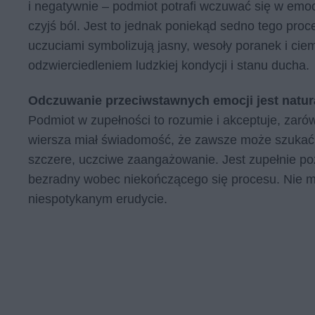
i negatywnie – podmiot potrafi wczuwać się w emoc
czyjś ból. Jest to jednak poniekąd sedno tego proc
uczuciami symbolizują jasny, wesoły poranek i ciem
odzwierciedleniem ludzkiej kondycji i stanu ducha.
Odczuwanie przeciwstawnych emocji jest natur
Podmiot w zupełności to rozumie i akceptuje, zarówn
wiersza miał świadomość, że zawsze może szukać u
szczere, uczciwe zaangażowanie. Jest zupełnie po
bezradny wobec niekończącego się procesu. Nie m
niespotykanym erudycie.