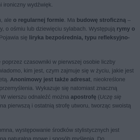
 ironiczny wydźwięk.
, ale
o regularnej formie
. Ma
budowę stroficzną
–
sy, o ośmiu lub dziewięciu sylabach. Występują
rymy o
 Pojawia się
liryka bezpośrednia, typu refleksyjno-
ę poprzez czasowniki w pierwszej osobie liczby
iadomo, kim jest, czym zajmuje się w życiu, jakie jest
etą.
Anonimowy jest także adresat
, nieokreślone
i przemyślenia. Wykazuje się natomiast znaczną
y. W wierszu odnaleźć można
apostrofę
(
Uczę się
a pierwszą i ostatnią strofę utworu, tworząc swoistą
omna, występowanie środków stylistycznych jest
mina naturalną mowę i sposób myślenia. Do