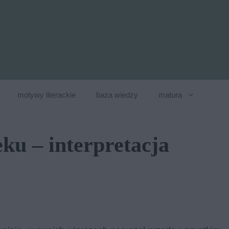
motywy literackie
baza wiedzy
matura
eku – interpretacja