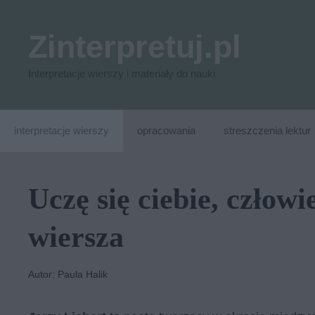
Przejdź
do
Zinterpretuj.pl
treści
Interpretacje wierszy i materiały do nauki
interpretacje wierszy
opracowania
streszczenia lektur
Uczę się ciebie, człowi
wiersza
Autor: Paula Halik