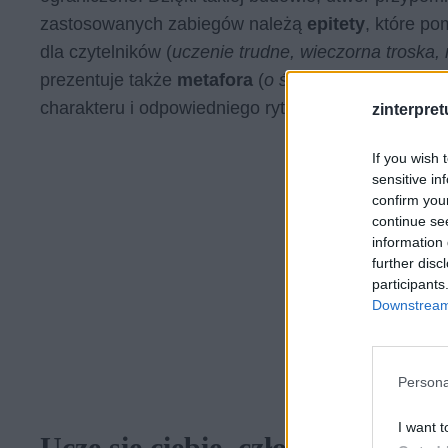
zastosowanych zabiegów należą
epitety
, które po
dla czytelników (
uczenie trudne, wieczorna troska,
prezentuje także
metafora
(
o świcie nadzieją zakw
charakteru i odpowiedniego rytmu nadają liczne cz
zinterpretu
If you wish 
sensitive in
confirm you
continue se
information 
further disc
participants
Downstream 
Persona
I want t
Uczę się ciebie, człowieku – int