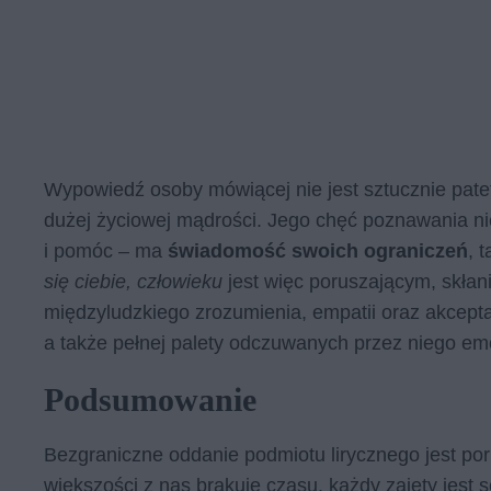
Wypowiedź osoby mówiącej nie jest sztucznie patet
dużej życiowej mądrości. Jego chęć poznawania nie
i pomóc – ma
świadomość swoich ograniczeń
, 
się ciebie, człowieku
jest więc poruszającym, skłan
międzyludzkiego zrozumienia, empatii oraz akcept
a także pełnej palety odczuwanych przez niego emo
Podsumowanie
Bezgraniczne oddanie podmiotu lirycznego jest por
większości z nas brakuje czasu, każdy zajęty jest