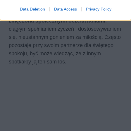
dobre, na niedobre i na litość boską.
Fragment
Data Deletion
Data Access
Privacy Policy
ten stanowi puentę wiersza –
kobieta jest
zmęczona społecznymi oczekiwaniami
,
ciągłym spełnianiem życzeń i dostosowywaniem
się, nieustannym gonieniem za miłością. Często
pozostaje przy swoim partnerze dla świętego
spokoju, być może wiedząc, że z innym
spotkałby ją ten sam los.