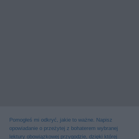
Pomogłeś mi odkryć, jakie to ważne. Napisz
opowiadanie o przeżytej z bohaterem wybranej
lektury obowiązkowej przygodzie, dzięki której