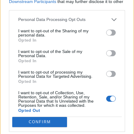
Downstream Participants
that may further disclose it to other
przedsiębiorczość. Ma być ona wrażliwa,
third parties.
łagodna i podporządkowana, a jednocześnie
Personal Data Processing Opt Outs
zawsze służyć dobrą radą, nieporadna – a
I want to opt-out of the Sharing of my
zarazem rozsądna, bystra, zdeterminowana i
personal data.
zaradna.
Opted In
I want to opt-out of the Sale of my
Życzenia mężczyzny są niemożliwe do
Personal Data.
Opted In
spełnienia tylko przez jedną osobę, ponieważ
stoją ze sobą w sprzeczności
, wykluczają się.
I want to opt-out of processing my
Personal Data for Targeted Advertising.
Z tekstu wyłania się obraz kobiety
Opted In
archetypicznej, oraz kobiety współczesnej,
I want to opt-out of Collection, Use,
rzeczywistej – diametralnie się one różnią.
Retention, Sale, and/or Sharing of my
Personal Data that Is Unrelated with the
Utwór zakończony jest ciekawym zabiegiem –
Purposes for which it was collected.
Opted Out
treść przysięgi małżeńskiej składanej przez
kochanków przed ołtarzem, został
CONFIRM
sparafrazowany – mają być oni ze sobą
na