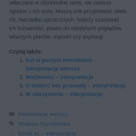
wtłaczane w różnorodne ramy, nie zawsze
zgodne z ich wolą. Muszą one przyjmować wiele
ról, nierzadko sprzecznych. Należy szanować
ich tożsamość, prawo do odrębnych poglądów,
własnych planów, marzeń czy aspiracji.
Czytaj także:
Kot w pu­stym miesz­ka­niu –
interpretacja wiersza
Możliwości – interpretacja
O śmierci bez przesady – interpretacja
W zatrzęsieniu – interpretacja
Kategorie
interpretacje wierszy
Tagi
Wisława Szymborska
Sonet 61 – interpretacja