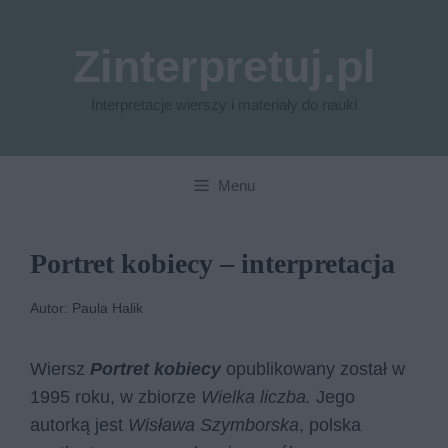
Przejdź
do
Zinterpretuj.pl
treści
Interpretacje wierszy i materiały do nauki
Menu
Portret kobiecy – interpretacja
Autor: Paula Halik
Wiersz
Portret kobiecy
opublikowany został w
1995 roku, w zbiorze
Wielka liczba.
Jego
autorką jest
Wisława Szymborska
, polska