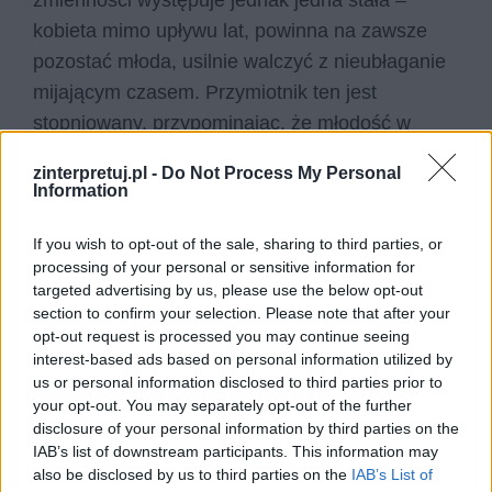
kobieta mimo upływu lat, powinna na zawsze
pozostać młoda, usilnie walczyć z nieubłaganie
mijającym czasem. Przymiotnik ten jest
stopniowany, przypominając, że młodość w
przypadku dojrzałej osoby staje się tylko iluzją,
zinterpretuj.pl -
Do Not Process My Personal
oznaki starzenia przebijają się przez powłokę
Information
pozorów.
If you wish to opt-out of the sale, sharing to third parties, or
processing of your personal or sensitive information for
Wbrew tytułowi wiersza, pojawia się w nim
targeted advertising by us, please use the below opt-out
portret jeszcze jednej postaci – mężczyzny
.
section to confirm your selection. Please note that after your
Oczekiwania wobec kobiet pokazane są przez
opt-out request is processed you may continue seeing
interest-based ads based on personal information utilized by
pryzmat jego oka, poetka prezentuje jego
us or personal information disclosed to third parties prior to
oczekiwania wobec partnerki. Mężczyzna
your opt-out. You may separately opt-out of the further
chciałby, aby cechowały ją stereotypowe
disclosure of your personal information by third parties on the
IAB’s list of downstream participants. This information may
przymioty – naiwność, uległość, kruchość i
also be disclosed by us to third parties on the
IAB’s List of
słabość, a jednocześnie życiowa mądrość, siła i