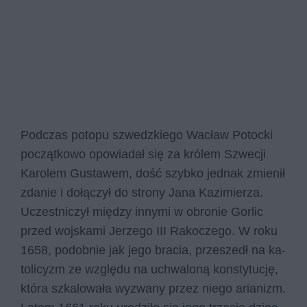
Pod­czas po­to­pu szwedz­kie­go Wa­cław Po­toc­ki
po­cząt­ko­wo opo­wia­dał się za kró­lem Szwe­cji
Ka­ro­lem Gu­sta­wem, dość szyb­ko jed­nak zmie­nił
zda­nie i do­łą­czył do stro­ny Jana Ka­zi­mie­rza.
Uczest­ni­czył mię­dzy in­ny­mi w obro­nie Gor­lic
przed woj­ska­mi Je­rze­go III Ra­ko­cze­go. W roku
1658, po­dob­nie jak jego bra­cia, prze­szedł na ka­
to­li­cyzm ze wzglę­du na uchwa­lo­ną kon­sty­tu­cję,
któ­ra szka­lo­wa­ła wy­zwa­ny przez nie­go aria­nizm.