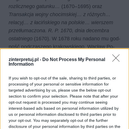
rozlicznego gatunku…
(1670–1695) oraz
Transakcja wojny chocimskiej… z różnych…
relacyj… z łacińskiego na polskie… wierszem
przetłumaczona. R. P. 1670, dnia decembra
ostatniego
(1670). W 1678 roku nada­no mu god­
ność pod­cza­sze­go kra­kow­skie­go. Wa­cław Po­
toc­ki zmarł osa­mot­nio­ny w lip­cu 1696 roku w
zinterpretuj.pl -
Do Not Process My Personal
Łużnej na te­re­nie Ma­ło­pol­ski.
Information
Czytaj także:
If you wish to opt-out of the sale, sharing to third parties, or
processing of your personal or sensitive information for
Nierządem Polska stoi – interpretacja
targeted advertising by us, please use the below opt-out
Zbytki polskie – interpretacja
section to confirm your selection. Please note that after your
Pospolite ruszenie – interpretacja
opt-out request is processed you may continue seeing
interest-based ads based on personal information utilized by
Przemiana wewnętrzna Chilona
us or personal information disclosed to third parties prior to
Chilonidesa
your opt-out. You may separately opt-out of the further
disclosure of your personal information by third parties on the