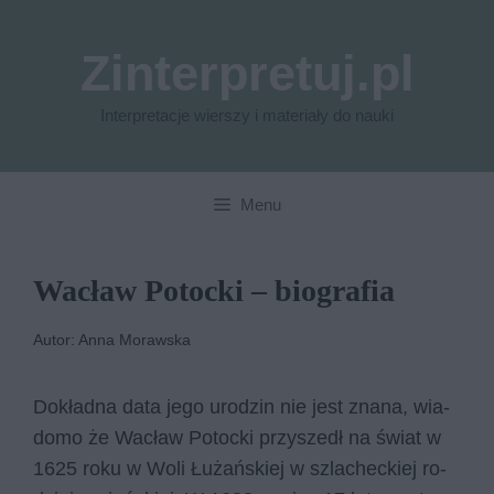
Przejdź
do
Zinterpretuj.pl
treści
Interpretacje wierszy i materiały do nauki
Menu
Wacław Potocki – biografia
Autor: Anna Morawska
Do­kład­na data jego uro­dzin nie jest zna­na, wia­
do­mo że Wa­cław Po­toc­ki przy­szedł na świat w
1625 roku w Woli Łużań­skiej w szla­chec­kiej ro­