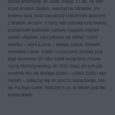
dzi­nie ariań­skiej. W 1638, ma­jąc 17 lat, ze star­
szym bra­tem Ja­nem, wal­czył na Ukra­inie. Po
śmier­ci ojca 1642 za­rzą­dzał ro­dzin­nym dwo­rem
z bra­tem Je­rzym. Czte­ry lata póź­niej trzej bra­cia
po­sta­no­wi­li po­dzie­lić ro­do­wy ma­ją­tek mię­dzy
sie­bie, Wa­cław zde­cy­do­wał się od­dać część
spad­ku – wieś Łużne – swo­jej mat­ce, fol­wark
We­so­łów i wsie: Łosie i Lesz­czy­ny zo­sta­ły pod
jego do­zo­rem. W roku 1648 wziął ślub z Ka­ta­
rzy­ną Morsz­ty­nów­ną. W 1651 roku, po tym jak
uro­dzi­ła mu się dwój­ka dzie­ci – cór­ka Zo­fia i syn
Ste­fan – do­łą­czył się do pocz­tu ko­zac­kie­go, sta­
jąc na jego cze­le. Wal­czył m.in. w bi­twie pod Be­
re­stecz­kiem.