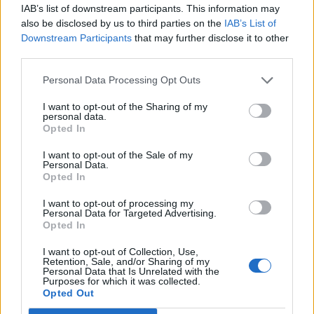
IAB’s list of downstream participants. This information may
Kategorie
opracowania
also be disclosed by us to third parties on the
IAB’s List of
Tagi
Downstream Participants
that may further disclose it to other
Wacław Potocki
third parties.
Portret kobiecy – interpretacja
Personal Data Processing Opt Outs
Skok o tyczce – interpretacja
I want to opt-out of the Sharing of my
personal data.
Dodaj komentarz
Opted In
I want to opt-out of the Sale of my
Komentarz
Personal Data.
Opted In
I want to opt-out of processing my
Personal Data for Targeted Advertising.
Opted In
I want to opt-out of Collection, Use,
Retention, Sale, and/or Sharing of my
Personal Data that Is Unrelated with the
Purposes for which it was collected.
Opted Out