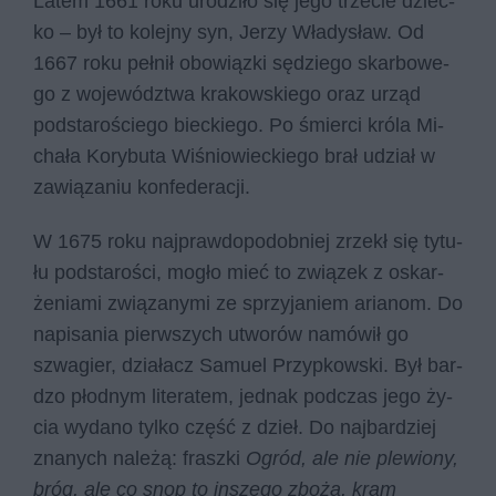
La­tem 1661 roku uro­dzi­ło się jego trze­cie dziec­
ko – był to ko­lej­ny syn, Je­rzy Wła­dy­sław. Od
1667 roku peł­nił obo­wiąz­ki sę­dzie­go skar­bo­we­
go z wo­je­wódz­twa kra­kow­skie­go oraz urząd
pod­sta­ro­ście­go biec­kie­go. Po śmier­ci kró­la Mi­
cha­ła Ko­ry­bu­ta Wi­śnio­wiec­kie­go brał udział w
za­wią­za­niu kon­fe­de­ra­cji.
W 1675 roku naj­praw­do­po­dob­niej zrzekł się ty­tu­
łu pod­sta­ro­ści, mo­gło mieć to zwią­zek z oskar­
że­nia­mi zwią­za­ny­mi ze sprzy­ja­niem aria­nom. Do
na­pi­sa­nia pierw­szych utwo­rów na­mó­wił go
szwa­gier, dzia­łacz Sa­mu­el Przy­pkow­ski. Był bar­
dzo płod­nym li­te­ra­tem, jed­nak pod­czas jego ży­
cia wy­da­no tyl­ko część z dzieł. Do naj­bar­dziej
zna­nych na­le­żą: frasz­ki
Ogród, ale nie plewiony,
bróg, ale co snop to inszego zboża, kram