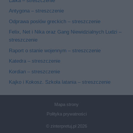
Lalka – streszczenie
Antygona – streszczenie
Odprawa posłów greckich – streszczenie
Felix, Net i Nika oraz Gang Niewidzialnych Ludzi –
streszczenie
Raport o stanie wojennym – streszczenie
Katedra – streszczenie
Kordian – streszczenie
Kajko i Kokosz. Szkoła latania – streszczenie
Mapa strony
Polityka prywatności
© zinterpretuj.pl 2026