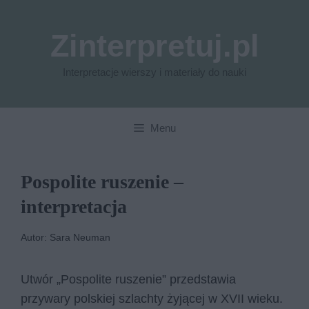
Przejdź
do
Zinterpretuj.pl
treści
Interpretacje wierszy i materiały do nauki
Menu
Pospolite ruszenie –
interpretacja
Autor: Sara Neuman
Utwór „Pospolite ruszenie” przedstawia
przywary polskiej szlachty żyjącej w XVII wieku.