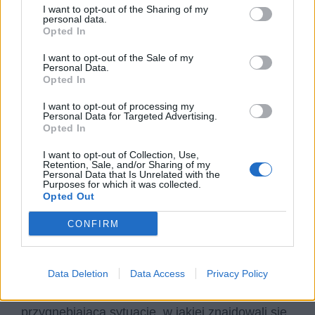
dalszej perspektywie przyczyniło się do jego
I want to opt-out of the Sharing of my
personal data.
upadku. W końcu sam rotmistrz ulega i zamiast
Opted In
zagrzewać do walki, idzie spać. Zdaje sobie
I want to opt-out of the Sale of my
sprawę, że nie ma żadnego autorytetu wśród
Personal Data.
żołnierzy, którzy robią to, co sami uważają za
Opted In
słuszne zgodnie z własnym interesem. Niżej
I want to opt-out of processing my
Personal Data for Targeted Advertising.
postawione osoby nie mają do niego szacunku i
Opted In
nie wykazują należytej powagi.
I want to opt-out of Collection, Use,
Retention, Sale, and/or Sharing of my
Przywołana sytuacja ma na celu
Personal Data that Is Unrelated with the
Purposes for which it was collected.
przedstawienie wad i degeneracji całej
Opted Out
polskiej szlachty
. Początkowo sarmata
CONFIRM
przywoływał pozytywne skojarzenia takie jak
patriotyzm i waleczność. Jednak z czasem
sarmaci pokazali, że nie trzymają się ideałów, o
Data Deletion
Data Access
Privacy Policy
których mówią. Wiersz przedstawia też
przygnębiającą sytuację, w jakiej znajdowali się