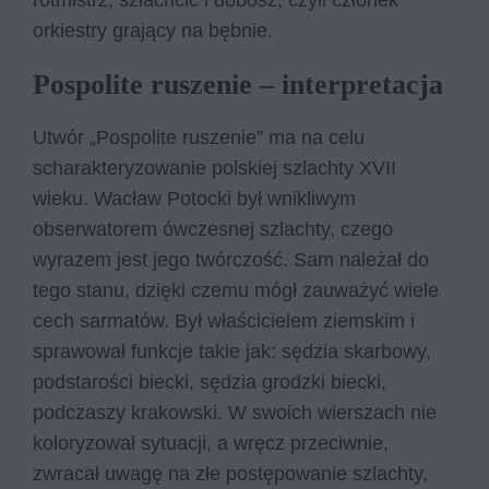
rotmistrz, szlachcic i dobosz, czyli członek
orkiestry grający na bębnie.
Pospolite ruszenie – interpretacja
Utwór „Pospolite ruszenie” ma na celu
scharakteryzowanie polskiej szlachty XVII
wieku. Wacław Potocki był wnikliwym
obserwatorem ówczesnej szlachty, czego
wyrazem jest jego twórczość. Sam należał do
tego stanu, dzięki czemu mógł zauważyć wiele
cech sarmatów. Był właścicielem ziemskim i
sprawował funkcje takie jak: sędzia skarbowy,
podstarości biecki, sędzia grodzki biecki,
podczaszy krakowski. W swoich wierszach nie
koloryzował sytuacji, a wręcz przeciwnie,
zwracał uwagę na złe postępowanie szlachty,