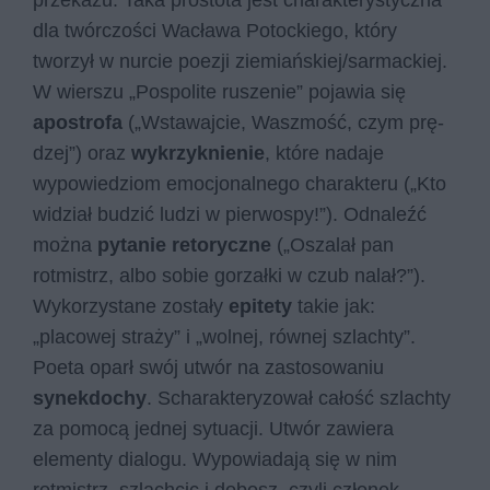
przekazu. Taka prostota jest charakterystyczna
dla twórczości Wacława Potockiego, który
tworzył w nurcie poezji ziemiańskiej/sarmackiej.
W wierszu „Pospolite ruszenie” pojawia się
apostrofa
(„Wsta­waj­cie, Wasz­mość, czym prę­
dzej”) oraz
wykrzyknienie
, które nadaje
wypowiedziom emocjonalnego charakteru („Kto
wi­dział bu­dzić lu­dzi w pier­wo­spy!”). Odnaleźć
można
pytanie retoryczne
(„Oszalał pan
rotmistrz, albo sobie gorzałki w czub nalał?”).
Wykorzystane zostały
epitety
takie jak:
„placowej straży” i „wolnej, równej szlachty”.
Poeta oparł swój utwór na zastosowaniu
synekdochy
. Scharakteryzował całość szlachty
za pomocą jednej sytuacji. Utwór zawiera
elementy dialogu. Wypowiadają się w nim