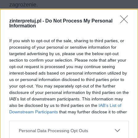
zagrożenie.
Zostaje przytoczona wypowiedź jednego z
zinterpretuj.pl -
Do Not Process My Personal
Information
obudzonych szlachciców, który jest oburzony, że
ktoś przerywa jego sen. Sugeruje, że dowódca
If you wish to opt-out of the sale, sharing to third parties, or
postradał zmysły albo jest pijany, skoro każe
processing of your personal or sensitive information for
targeted advertising by us, please use the below opt-out
żołnierzom wstawać w środku nocy. Szlachcic
section to confirm your selection. Please note that after your
przejawia egoistyczną postawę i pokazuje, że
opt-out request is processed you may continue seeing
najważniejsza dla niego jest własna wygoda.
interest-based ads based on personal information utilized by
us or personal information disclosed to third parties prior to
Powołuje się na tzw. „złotą wolność szlachecką”,
your opt-out. You may separately opt-out of the further
która w jego mniemaniu została naruszona.
disclosure of your personal information by third parties on the
IAB’s list of downstream participants. This information may
Jak wiadomo ówczesna szlachta była w
also be disclosed by us to third parties on the
IAB’s List of
Downstream Participants
that may further disclose it to other
nadmierny sposób przywiązana do swojej
third parties.
wolności, którą interpretowała w wypaczony
sposób. Prowadziło to do paraliżu państwa, a w
Personal Data Processing Opt Outs