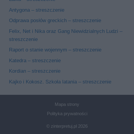
Antygona – streszczenie
Odprawa posłów greckich – streszczenie
Felix, Net i Nika oraz Gang Niewidzialnych Ludzi –
streszczenie
Raport o stanie wojennym – streszczenie
Katedra – streszczenie
Kordian – streszczenie
Kajko i Kokosz. Szkoła latania – streszczenie
Mapa strony
Polityka prywatności
© zinterpretuj.pl 2026