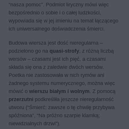
“nasza pomoc”. Podmiot liryczny mówi więc
bezpośrednio o sobie i o całej ludzkości,
wypowiada się w jej imieniu na temat łączącego
ich uniwersalnego doświadczenia śmierci.
Budowa wiersza jest dość nieregularna –
podzielono go na
quasi-strofy
, z różną liczbą
wersów – czasami jest ich pięć, a czasami
składa się ona z zaledwie dwóch wersów.
Poetka nie zastosowała w nich rymów ani
żadnego systemu numerycznego, można więc
mówić o
wierszu białym i wolnym
. Z pomocą
przerzutni
podkreśliła jeszcze nieregularność
utworu (“Śmierć; zawsze o tę chwilę przybywa
spóźniona”, “Na próżno szarpie klamką;
niewidzialnych drzwi”).