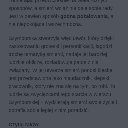
i umierając przedwcześnie na wiele różnych
sposobów, a śmierć wciąż nie daje sobie rady.
Jest w pewien sposób
godna pożałowania
, a
nie niepokojąca i wszechmocna.
Szymborska stworzyła więc utwór, który dzięki
zastosowaniu groteski i personifikacji, łagodzi
trochę tematykę śmierci, nadaje jej bardziej
ludzkie oblicze, rozładowuje patos z nią
związany. W jej utworze śmierć ponosi klęskę,
jest przedstawiona jako nieudacznik, kiepski
pracownik, który nie zna się na tym, co robi. To
ludzie są zwycięzcami tego starcia w wierszu
Szymborskiej – wydzierają śmierci swoje życie i
potrafią sobie lepiej z nim poradzić.
Czytaj także: