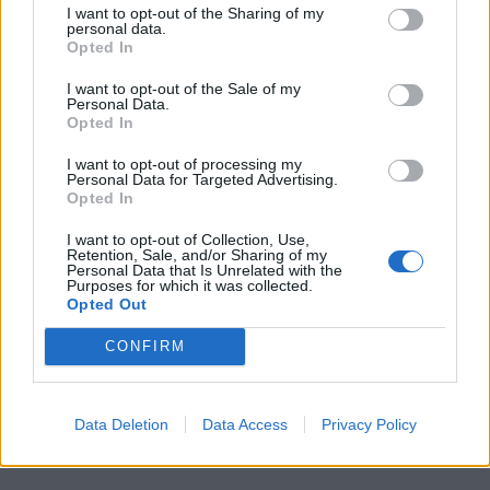
I want to opt-out of the Sharing of my
stanie odebrać człowiekowi tego, co już przeżył.
personal data.
Opted In
Następuje
odwrócenie perspektywy
– to nie
I want to opt-out of the Sale of my
śmierć wydziera ludziom życie, ale każdy
Personal Data.
człowiek wydziera swoją egzystencję śmierci, co
Opted In
jest jej kolejną wielką klęską. Poetka
I want to opt-out of processing my
Personal Data for Targeted Advertising.
dekonstruuje więc wszechmocność śmierci
,
Opted In
udowadnia, że to tylko mit, że każda chwila
I want to opt-out of Collection, Use,
życia sprawia, że mit ten upada.
Retention, Sale, and/or Sharing of my
Personal Data that Is Unrelated with the
Purposes for which it was collected.
Opted Out
CONFIRM
Data Deletion
Data Access
Privacy Policy