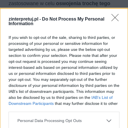
zastosowane w celu
oswojenia trochę tego
trudnego i bolesnego dla ludzi tematu
, jakim
zinterpretuj.pl -
Do Not Process My Personal
jest umieranie. Gdy wyobraźnia podsuwa obraz
Information
kostuchy jako nieporadnego pracownika, który
nie wie, co właściwie robi i trzeba jej pomagać,
If you wish to opt-out of the sale, sharing to third parties, or
to
łagodzi napięcie
wywoływane przez nią.
processing of your personal or sensitive information for
targeted advertising by us, please use the below opt-out
section to confirm your selection. Please note that after your
Potoczne wyrażenia, takie jak “bez przesady”,
opt-out request is processed you may continue seeing
czy “ani trumny sklecić”
rozładowują patos
,
interest-based ads based on personal information utilized by
często odczuwany w związku z tematem śmierci
us or personal information disclosed to third parties prior to
your opt-out. You may separately opt-out of the further
– ludzki obrządek odchodzenia w kulturze
disclosure of your personal information by third parties on the
zachodu jest bardzo uroczysty, sformalizowany,
IAB’s list of downstream participants. This information may
nie ma w nim miejsca na zabawę czy śmiech,
also be disclosed by us to third parties on the
IAB’s List of
Downstream Participants
that may further disclose it to other
umieranie traktuje się śmiertelnie poważnie.
third parties.
Każda kolejna chwila życia jest
ludzkim
Personal Data Processing Opt Outs
zwycięstwem nad śmiercią
, która nie jest w