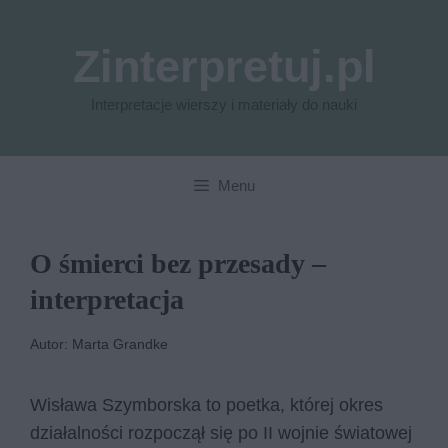
Przejdź
do
Zinterpretuj.pl
treści
Interpretacje wierszy i materiały do nauki
Menu
O śmierci bez przesady –
interpretacja
Autor: Marta Grandke
Wisława Szymborska to poetka, której okres
działalności rozpoczął się po II wojnie światowej