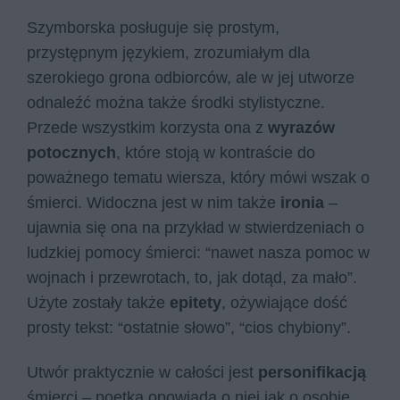
Szymborska posługuje się prostym,
przystępnym językiem, zrozumiałym dla
szerokiego grona odbiorców, ale w jej utworze
odnaleźć można także środki stylistyczne.
Przede wszystkim korzysta ona z
wyrazów
potocznych
, które stoją w kontraście do
poważnego tematu wiersza, który mówi wszak o
śmierci. Widoczna jest w nim także
ironia
–
ujawnia się ona na przykład w stwierdzeniach o
ludzkiej pomocy śmierci: “nawet nasza pomoc w
wojnach i przewrotach, to, jak dotąd, za mało”.
Użyte zostały także
epitety
, ożywiające dość
prosty tekst: “ostatnie słowo”, “cios chybiony”.
Utwór praktycznie w całości jest
personifikacją
śmierci – poetka opowiada o niej jak o osobie,