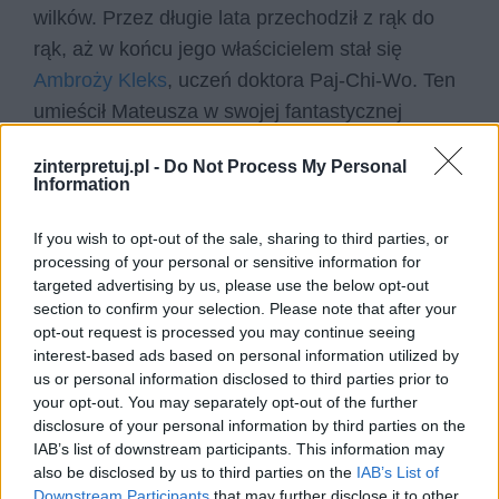
wilków. Przez długie lata przechodził z rąk do
rąk, aż w końcu jego właścicielem stał się
Ambroży Kleks
, uczeń doktora Paj-Chi-Wo. Ten
umieścił Mateusza w swojej fantastycznej
Akademii, zaopiekował się nim, stał się jego
zinterpretuj.pl -
Do Not Process My Personal
przyjacielem i powierzył mu pewne funkcje
Information
wychowawcze. Od tej pory, Szpak Mateusz
zbiera wszelkie możliwe guziki w nadziei, że uda
If you wish to opt-out of the sale, sharing to third parties, or
processing of your personal or sensitive information for
mu się w końcu znaleźć taki, który pasować
targeted advertising by us, please use the below opt-out
będzie do jego czapki i pozwoli mu wrócić do
section to confirm your selection. Please note that after your
swojej naturalnej postaci. Udaje mu się to
opt-out request is processed you may continue seeing
interest-based ads based on personal information utilized by
dopiero w momencie, kiedy sam Ambroży Kleks
us or personal information disclosed to third parties prior to
przemienia się w ów tajemniczy guzik. Wówczas
your opt-out. You may separately opt-out of the further
szpak Mateusz zmienia się w… samego autora
disclosure of your personal information by third parties on the
IAB’s list of downstream participants. This information may
powieści o panu Kleksie, jego niezwykłej
also be disclosed by us to third parties on the
IAB’s List of
Akademii oraz jej zdolnych uczniach.
Downstream Participants
that may further disclose it to other