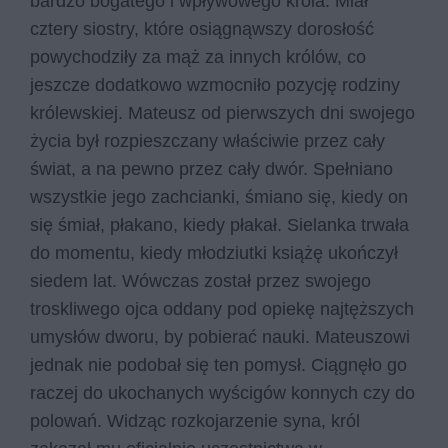
bardzo bogatego i wpływowego króla. Miał
cztery siostry, które osiągnąwszy dorosłość
powychodziły za mąż za innych królów, co
jeszcze dodatkowo wzmocniło pozycję rodziny
królewskiej. Mateusz od pierwszych dni swojego
życia był rozpieszczany właściwie przez cały
świat, a na pewno przez cały dwór. Spełniano
wszystkie jego zachcianki, śmiano się, kiedy on
się śmiał, płakano, kiedy płakał. Sielanka trwała
do momentu, kiedy młodziutki książę ukończył
siedem lat. Wówczas został przez swojego
troskliwego ojca oddany pod opiekę najtęższych
umysłów dworu, by pobierać nauki. Mateuszowi
jednak nie podobał się ten pomysł. Ciągnęło go
raczej do ukochanych wyścigów konnych czy do
polowań. Widząc rozkojarzenie syna, król