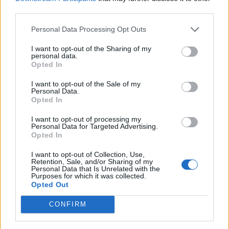
third parties.
Czytaj także:
Personal Data Processing Opt Outs
Jak wygląda nauka w akademii pana
Kleksa?
I want to opt-out of the Sharing of my
personal data.
Akademia pana Kleksa – motywy
Opted In
literackie
I want to opt-out of the Sale of my
Dlaczego Pan Kleks cieszył się
Personal Data.
Opted In
uznaniem wśród swoich uczniów?
Wypracowanie
I want to opt-out of processing my
Personal Data for Targeted Advertising.
Napisz ocenę postaci pana Kleksa
Opted In
I want to opt-out of Collection, Use,
Retention, Sale, and/or Sharing of my
Kategorie
opracowania
Personal Data that Is Unrelated with the
Purposes for which it was collected.
Tagi
Akademia Pana Kleksa - opracowanie
,
Jan
Opted Out
Brzechwa
CONFIRM
Na kołach – interpretacja