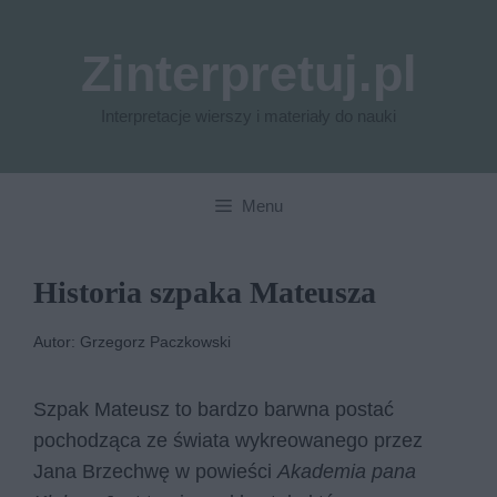
Przejdź
do
Zinterpretuj.pl
treści
Interpretacje wierszy i materiały do nauki
Menu
Historia szpaka Mateusza
Autor: Grzegorz Paczkowski
Szpak Mateusz to bardzo barwna postać
pochodząca ze świata wykreowanego przez
Jana Brzechwę w powieści
Akademia pana