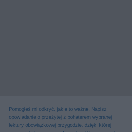
Pomogłeś mi odkryć, jakie to ważne. Napisz
opowiadanie o przeżytej z bohaterem wybranej
lektury obowiązkowej przygodzie, dzięki której