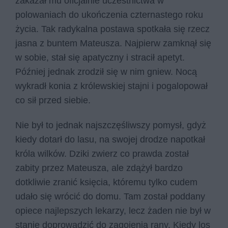
zakazał mu oficjalnie uczestnictwa w
polowaniach do ukończenia czternastego roku
życia. Tak radykalna postawa spotkała się rzecz
jasna z buntem Mateusza. Najpierw zamknął się
w sobie, stał się apatyczny i stracił apetyt.
Później jednak zrodził się w nim gniew. Nocą
wykradł konia z królewskiej stajni i pogalopował
co sił przed siebie.
Nie był to jednak najszczęśliwszy pomysł, gdyż
kiedy dotarł do lasu, na swojej drodze napotkał
króla wilków. Dziki zwierz co prawda został
zabity przez Mateusza, ale zdążył bardzo
dotkliwie zranić księcia, któremu tylko cudem
udało się wrócić do domu. Tam został poddany
opiece najlepszych lekarzy, lecz żaden nie był w
stanie doprowadzić do zagojenia rany. Kiedy los