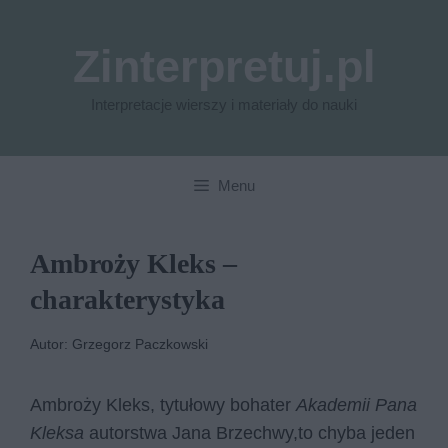
Przejdź
do
Zinterpretuj.pl
treści
Interpretacje wierszy i materiały do nauki
Menu
Ambroży Kleks –
charakterystyka
Autor: Grzegorz Paczkowski
Ambroży Kleks, tytułowy bohater
Akademii Pana
Kleksa
autorstwa Jana Brzechwy,to chyba jeden