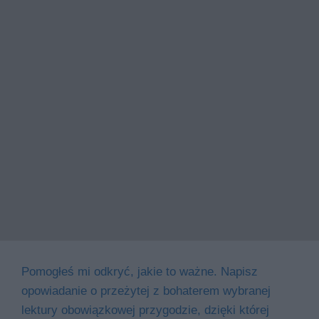
Pomogłeś mi odkryć, jakie to ważne. Napisz
opowiadanie o przeżytej z bohaterem wybranej
lektury obowiązkowej przygodzie, dzięki której