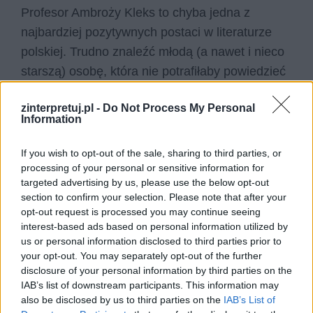
Profesor Ambroży Kleks to chyba jedna z
najbardziej pozytywnych postaci w literaturze
polskiej. Trudno znaleźć młodą (a nawet i nieco
starszą) osobę, która nie potrafiłaby powiedzieć
o Panu Kleksie, jego Akademii i uczniach
zinterpretuj.pl -
Do Not Process My Personal
przynajmniej kilku zdań. No i który z młodych
Information
chłopców przynajmniej przez chwilę nie marzył,
aby swoją „szarą i nudną” szkołę zamienić na
If you wish to opt-out of the sale, sharing to third parties, or
choćby jeden dzień w fantastycznej i
processing of your personal or sensitive information for
targeted advertising by us, please use the below opt-out
nieprawdopodobnej Akademii Pana Kleksa!
section to confirm your selection. Please note that after your
opt-out request is processed you may continue seeing
interest-based ads based on personal information utilized by
us or personal information disclosed to third parties prior to
your opt-out. You may separately opt-out of the further
disclosure of your personal information by third parties on the
IAB’s list of downstream participants. This information may
also be disclosed by us to third parties on the
IAB’s List of