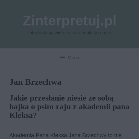
Przejdź
do
Zinterpretuj.pl
treści
Interpretacje wierszy i materiały do nauki
Menu
Jan Brzechwa
Jakie przesłanie niesie ze sobą
bajka o psim raju z akademii pana
Kleksa?
Akademia Pana Kleksa Jana Brzechwy to nie