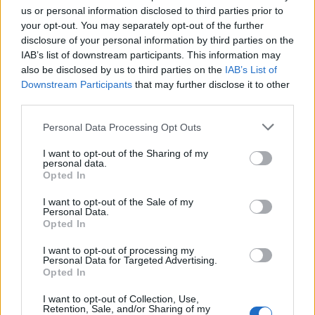
niezwykłym nie tylko ze względu na postać
us or personal information disclosed to third parties prior to
your opt-out. You may separately opt-out of the further
ekstrawaganckiego założyciela i dyrektora tej
disclosure of your personal information by third parties on the
niezwykłej szkoły. Równie frapująca była sama
IAB’s list of downstream participants. This information may
konstrukcja tego budynku, jego położenie, a
also be disclosed by us to third parties on the
IAB’s List of
Downstream Participants
that may further disclose it to other
także wewnętrzne rozmieszczenie pomieszczeń
third parties.
i ich funkcje.
Personal Data Processing Opt Outs
Kategorie
I want to opt-out of the Sharing of my
opracowania
personal data.
Opted In
I want to opt-out of the Sale of my
Personal Data.
Dlaczego Pan Kleks cieszył się
Opted In
uznaniem wśród swoich uczniów?
I want to opt-out of processing my
Wypracowanie
Personal Data for Targeted Advertising.
Opted In
I want to opt-out of Collection, Use,
Ambroży Kleks to założyciel, dyrektor i jedyny
Retention, Sale, and/or Sharing of my