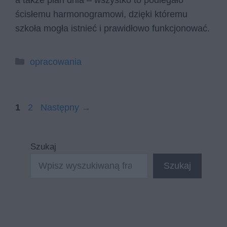
a także plan dnia – wszystko to podlegało
ścisłemu harmonogramowi, dzięki któremu
szkoła mogła istnieć i prawidłowo funkcjonować.
Kategorie
opracowania
Strona
Strona
1
2
Następny
→
Szukaj
Szukaj