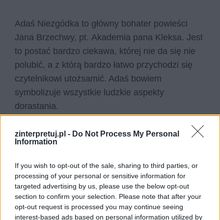
Adaś Niezgódka to główny bohater powieści
Jana Brzechwy, pt. Akademia pana Kleksa. Jest
to postać bardzo ciekawa, której nie da się nie
polubić, a z którą bardzo łatwo przychodzi się
czytelnikowi utożsamić. Adaś bowiem
symbolizuje wszystkie ludzkie aspekty
dorastania.
zinterpretuj.pl -
Do Not Process My Personal
Kategorie
opracowania
Information
If you wish to opt-out of the sale, sharing to third parties, or
processing of your personal or sensitive information for
Opis akademii pana Kleksa
targeted advertising by us, please use the below opt-out
section to confirm your selection. Please note that after your
opt-out request is processed you may continue seeing
Akademia Pana Kleksa była miejscem
interest-based ads based on personal information utilized by