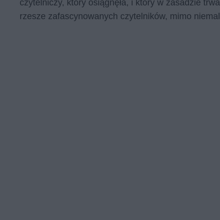
czytelniczy, który osiągnęła, i który w zasadzie t
rzesze zafascynowanych czytelników, mimo niemal o