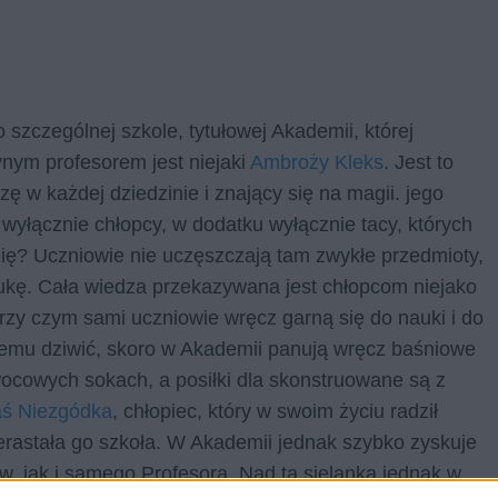
zczególnej szkole, tytułowej Akademii, której
nym profesorem jest niejaki
Ambroży Kleks
. Jest to
 w każdej dziedzinie i znający się na magii. jego
wyłącznie chłopcy, w dodatku wyłącznie tacy, których
mię? Uczniowie nie uczęszczają tam zwykłe przedmioty,
ukę. Cała wiedza przekazywana jest chłopcom niejako
zy czym sami uczniowie wręcz garną się do nauki i do
temu dziwić, skoro w Akademii panują wręcz baśniowe
wocowych sokach, a posiłki dla skonstruowane są z
ś Niezgódka
, chłopiec, który w swoim życiu radził
zerastała go szkoła. W Akademii jednak szybko zyskuje
w, jak i samego Profesora. Nad tą sielanką jednak w