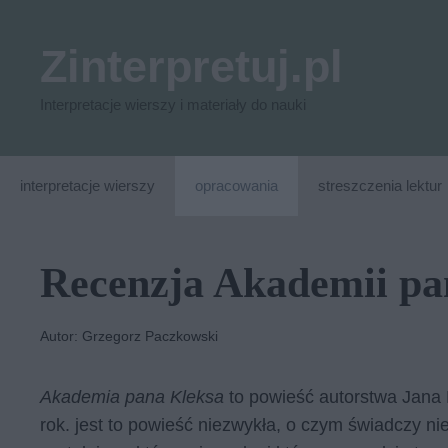
Przejdź
do
Zinterpretuj.pl
treści
Interpretacje wierszy i materiały do nauki
interpretacje wierszy
opracowania
streszczenia lektur
Recenzja Akademii pa
Autor: Grzegorz Paczkowski
Akademia pana Kleksa
to powieść autorstwa Jana 
rok. jest to powieść niezwykła, o czym świadczy nie