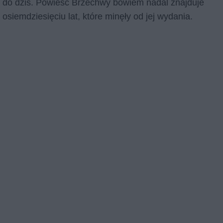
rwa do dziś. Powieść Brzechwy bowiem nadal znajduje
siemdziesięciu lat, które minęły od jej wydania.