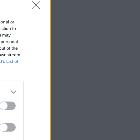
sonal or
ection to
ou may
 personal
out of the
 downstream
B’s List of