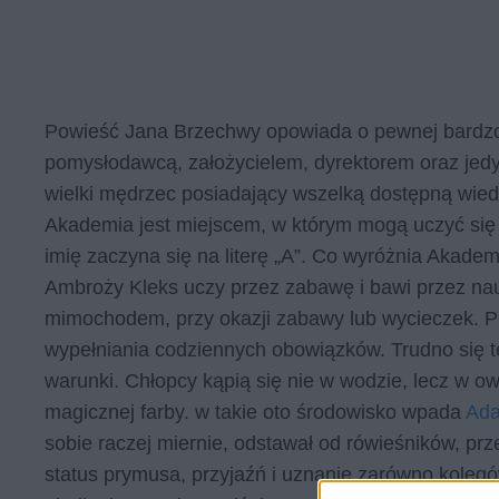
Powieść Jana Brzechwy opowiada o pewnej bardzo s
pomysłodawcą, założycielem, dyrektorem oraz jedy
wielki mędrzec posiadający wszelką dostępną wiedzę
Akademia jest miejscem, w którym mogą uczyć się 
imię zaczyna się na literę „A”. Co wyróżnia Akade
Ambroży Kleks uczy przez zabawę i bawi przez na
mimochodem, przy okazji zabawy lub wycieczek. Pr
wypełniania codziennych obowiązków. Trudno się 
warunki. Chłopcy kąpią się nie w wodzie, lecz w o
magicznej farby. w takie oto środowisko wpada
Ada
sobie raczej miernie, odstawał od rówieśników, pr
status prymusa, przyjaźń i uznanie zarówno kolegó