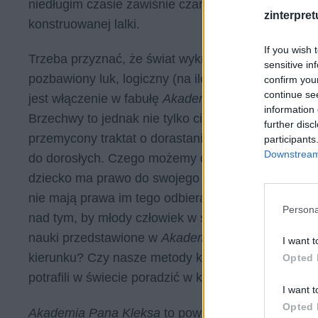
niedługim czasie zawiśnie czarna chmura za sprawą 
zinterpretu
konstruowanej lalki.
If you wish 
Trzeba przyznać, że świat wykreowany przez Jana 
sensitive in
pozbawiony luk, logiczny (na ile oczywiście logic
confirm you
continue se
jest włączenie w fabułę
Akademii Pana Kleksa,
fab
information 
Brzechwy to jednak nie tylko ciekawa historia i f
further disc
przemycony traktat o dorastaniu. W tym sensie, ksią
participants
Downstream 
do dorosłych. Czego możemy dowiedzieć się z
Aka
dziecko ma prawo do swojego dzieciństwa, do życia 
nie mają prawa im tego odbierać, ponieważ może s
Persona
nad tym, by młody człowiek w świecie nierzeczywis
nauki przedstawione w
Akademii
każe nam zapyta
I want t
kierunku? Czy nasze metody kształcą ludzi świadom
Opted 
potrafili w świecie poradzić w każdej sytuacji? 
I want t
Opted 
Akademia Pana Kleksa
to powieść, którą każdy po