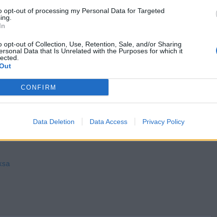
znać choćby dla tego, że przez niemal osiemdziesiąt lat,
to opt-out of processing my Personal Data for Targeted
ing.
al pozostają bardzo aktualne.
In
o opt-out of Collection, Use, Retention, Sale, and/or Sharing
ersonal Data that Is Unrelated with the Purposes for which it
lected.
Out
CONFIRM
ubionym bohaterem akademii pana Kleksa?
Data Deletion
Data Access
Privacy Policy
ksa