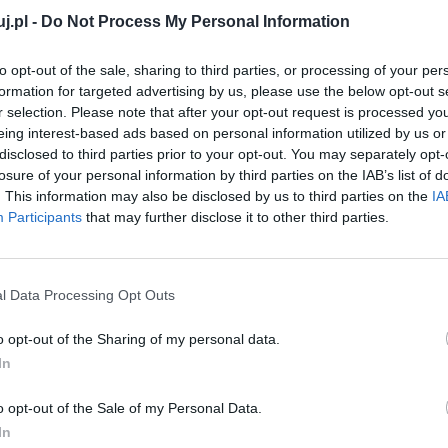
tajemniczego Golarza Filipa i jego od lat
j.pl -
Do Not Process My Personal Information
to opt-out of the sale, sharing to third parties, or processing of your per
Brzechwę zachwyca. Jest oryginalny, spójny,
formation for targeted advertising by us, please use the below opt-out s
zny może być świat baśni). Bardzo ciekawym zabiegiem
r selection. Please note that after your opt-out request is processed y
eing interest-based ads based on personal information utilized by us or
uł innych, znanych od lat bajek i baśni. Powieść
disclosed to third parties prior to your opt-out. You may separately opt-
ascynujący bohaterowie. To również mimochodem
losure of your personal information by third parties on the IAB’s list of
żka ta jest skierowana nie tylko do dzieci, ale również
. This information may also be disclosed by us to third parties on the
IA
Participants
that may further disclose it to other third parties.
demii Pana Kleksa?
A no na przykład tego, że każde
w świecie bajek i magii, i ich opiekunowie i rodzice
ię to odbić na ich dojrzewaniu. Trzeba jednak czuwać
l Data Processing Opt Outs
tym nie zagubił się na amen. Również podejście do
ć, czy pod tym względem na pewno idziemy w dobrym
o opt-out of the Sharing of my personal data.
ych, wartościowych, takich, którzy będą sobie
In
Czy w odpowiedni sposób podchodzimy do najmłodszych?
o opt-out of the Sale of my Personal Data.
In
winien przeczytać chociaż raz, ponieważ każdy bez