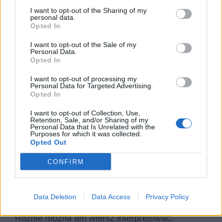
niczym fantastyczna opowieść
,
która nadaje
I want to opt-out of the Sharing of my
nadprzyrodzone cechy przyrodzie, takie jak
personal data.
Opted In
„demon zieleni”
, którego jedynym celem jest
pochłonięcie wędrowca całkowicie (
„I kusił coraz
I want to opt-out of the Sale of my
Personal Data.
głębiej – w tę zieleń, w tę zieleń!”
), tak by stopił
Opted In
się z naturą która występuje w lesie.
I want to opt-out of processing my
Personal Data for Targeted Advertising.
Opted In
Być może wędrowiec po prostu się zmęczył i
osłabł po długim spacerze w lesie
I want to opt-out of Collection, Use,
Retention, Sale, and/or Sharing of my
(„wszechleśnym powiewem, Ogarnął go, gdy w
Personal Data that Is Unrelated with the
Purposes for which it was collected.
drodze przystanął pod drzewem,„)
, a bez
Opted Out
pomocy z zewnątrz niestety umarł; pochłanianie
CONFIRM
przez naturę ma tutaj wydźwięk symboliczny,
taki jakby jego duch odchodził wraz z
niespodziewaną śmiercią.
Data Deletion
Data Access
Privacy Policy
Różnie można ten wiersz interpretować.