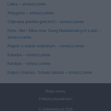
Lalka – streszczenie
Antygona – streszczenie
Odprawa posłów greckich – streszczenie
Felix, Net i Nika oraz Gang Niewidzialnych Ludzi –
streszczenie
Raport o stanie wojennym – streszczenie
Katedra – streszczenie
Kordian – streszczenie
Kajko i Kokosz. Szkoła latania – streszczenie
Mapa strony
Polityka prywatności
© zinterpretuj.pl 2026