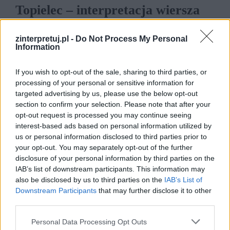
Topielec – interpretacja wiersza
Wiersz rozpoczyna się
w pierwszym i drugim
zinterpretuj.pl -
Do Not Process My Personal
Information
wersie
w sposób nie zapowiadający tej
tragicznej opowieści, bo autor
skupia się na
If you wish to opt-out of the sale, sharing to third parties, or
opisie natury
. Robi to w malowniczy sposób
processing of your personal or sensitive information for
tak, że nie spodziewamy się, że zaraz spotkamy
targeted advertising by us, please use the below opt-out
section to confirm your selection. Please note that after your
w miejscu
„gdzie się las upodabnia łące
opt-out request is processed you may continue seeing
niespodzianie”
zwłoki mężczyzny! W utworze
interest-based ads based on personal information utilized by
zaznaczone jest, że są to obecnie już całkiem
us or personal information disclosed to third parties prior to
your opt-out. You may separately opt-out of the further
„zbędne zwłoki”
, a być może były one nawet
disclosure of your personal information by third parties on the
zbędne wcześniej, ponieważ ciało wcale nie jest
IAB’s list of downstream participants. This information may
potrzebne by doświadczyć magii i metafizyki
also be disclosed by us to third parties on the
IAB’s List of
Downstream Participants
that may further disclose it to other
wszechobecnej leśnej natury.
third parties.
Dalszy ciąg opowieści
zdaje się brzmieć
Personal Data Processing Opt Outs