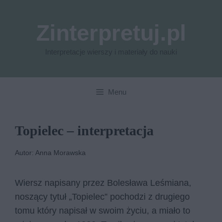
Przejdź
do
Zinterpretuj.pl
treści
Interpretacje wierszy i materiały do nauki
Menu
Topielec – interpretacja
Autor: Anna Morawska
Wiersz napisany przez Bolesława Leśmiana,
noszący tytuł „Topielec” pochodzi z drugiego
tomu który napisał w swoim życiu, a miało to