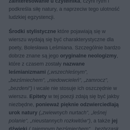
zainteresowanie u czytelnika
, czyni rytm i
podkreśla siłę natury, a naprzeciw tego ulotność
ludzkiej egzystencji.
Środki stylistyczne
które pojawiają się w
wierszu wydają się być charakterystyczne dla
poety, Bolesława Leśmiana. Szczególnie bardzo
dobrze znane są jego
oryginalne neologizmy
,
które z czasem zostały
nazwane
leśmianizmami
(„wszechleśnym”,
„bezśmiechem”, „niedowcieleń”, „zamrocz”,
„bezdeni”)
i wcale nie stosuje ich oszczędnie w
wierszu.
Epitety
w tej poezji zdają się być jakby
niezbędne,
ponieważ pięknie odzwierciedlają
urok natury
(„zwiewnych nurtach”, „leśnej
polanie”, „nieustannych rozkwitów”)
, a także
jej
dźwięki
(„tajemnym bezśmiechem”, „bezbrzask