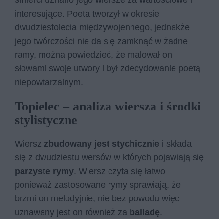
śmierci uznano jego wiersze za wartościowe i
interesujące. Poeta tworzył w okresie
dwudziestolecia międzywojennego, jednakże
jego twórczości nie da się zamknąć w żadne
ramy, można powiedzieć, że malował on
słowami swoje utwory i był zdecydowanie poetą
niepowtarzalnym.
Topielec – analiza wiersza i środki
stylistyczne
Wiersz
zbudowany jest stychicznie
i składa
się z dwudziestu wersów w których pojawiają się
parzyste rymy
. Wiersz czyta się łatwo
ponieważ zastosowane rymy sprawiają, że
brzmi on melodyjnie, nie bez powodu więc
uznawany jest on również za
balladę
.