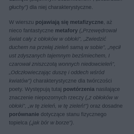
głuchy”)
dla niej charakterystyczne.
W wierszu
pojawiają się metafizyczne
, aż
nieco fantastyczne
metafory
(„Przewędrował
świat cały z obłoków w obłoki”, „Zwiedzić
duchem na przełaj zieleń samą w sobie”, „nęcił
ust zdyszanych tajemnym bezśmiechem, I
czarował zniszczotą wonnych niedowcieleń”,
„Odczłowieczając duszę i oddech wśród
kwiatów”)
charakterystyczne dla twórczości
poety. Występują tutaj
powtórzenia
nasilające
znaczenie niepozornych rzeczy
(„z obłoków w
obłoki”, „w tę zieleń, w tę zieleń!”)
oraz dosadne
porównanie
dotyczące stanu fizycznego
topielca
(„jak bór w borze”)
.