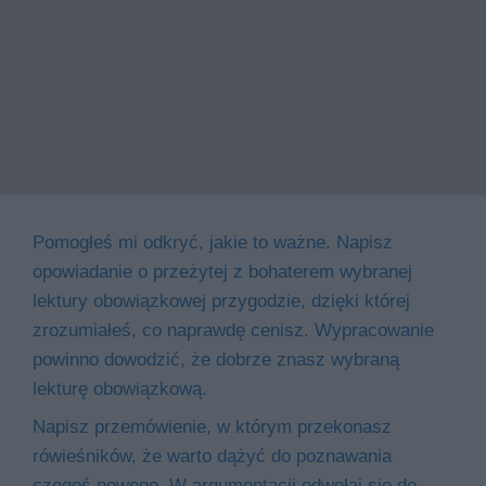
Pomogłeś mi odkryć, jakie to ważne. Napisz
opowiadanie o przeżytej z bohaterem wybranej
lektury obowiązkowej przygodzie, dzięki której
zrozumiałeś, co naprawdę cenisz. Wypracowanie
powinno dowodzić, że dobrze znasz wybraną
lekturę obowiązkową.
Napisz przemówienie, w którym przekonasz
rówieśników, że warto dążyć do poznawania
czegoś nowego. W argumentacji odwołaj się do