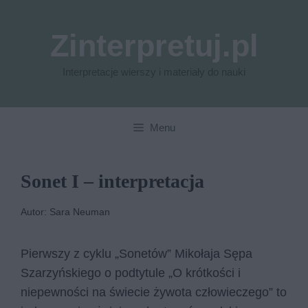
Przejdź
do
Zinterpretuj.pl
treści
Interpretacje wierszy i materiały do nauki
Menu
Sonet I – interpretacja
Autor: Sara Neuman
Pierwszy z cyklu „Sonetów” Mikołaja Sępa
Szarzyńskiego o podtytule „O krótkości i
niepewności na świecie żywota człowieczego” to