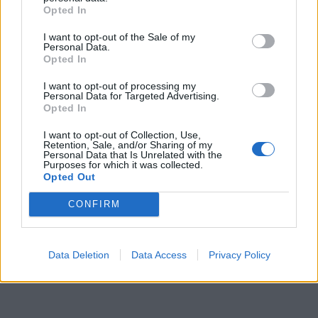
Opted In
Ludzie za bardzo skupiają się na tym, co
doczesne. Dbają o swoją karierę, szukają
I want to opt-out of the Sale of my
Personal Data.
zaszczytów, gromadzą pieniądze i oddają się
Opted In
ziemskim rozkoszom, co odciąga ich od tego, co
I want to opt-out of processing my
najważniejsze – Boga. Skupianie się na dobrach
Personal Data for Targeted Advertising.
Opted In
doczesnych jest nierozważne, ponieważ są one
niestałe. Porównane zostają do cienia. Znacznie
I want to opt-out of Collection, Use,
Retention, Sale, and/or Sharing of my
ważniejsze są wartości duchowe, które mogą
Personal Data that Is Unrelated with the
Purposes for which it was collected.
dać człowiekowi życie wieczne. Choć otaczający
Opted Out
człowieka świat jest chaotyczny i niejasny, to
CONFIRM
Bóg jest stałym, nieruchomym punktem, o
którym człowiek zawsze powinien pamiętać.
Data Deletion
Data Access
Privacy Policy