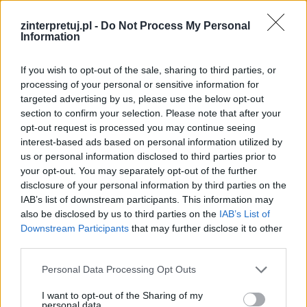
bardzo szybko.
zinterpretuj.pl -
Do Not Process My Personal
Poeta zawiera w swoim utworze
negatywny
Information
obraz kondycji człowieka
. Reprezentuje on
If you wish to opt-out of the sale, sharing to third parties, or
epokę, która zwątpiła w ludzką moc i dobro.
processing of your personal or sensitive information for
Człowiek ciągle popełnia błędy i grzeszy.
targeted advertising by us, please use the below opt-out
Podmiot liryczny rozpacza nad swoją bezbożną
section to confirm your selection. Please note that after your
opt-out request is processed you may continue seeing
młodością i nad tym, ile zła w życiu uczynił.
interest-based ads based on personal information utilized by
Zdaje się jakby zło było zespolone z ludzką
us or personal information disclosed to third parties prior to
naturą, co wywołuje w człowieku niechęć do
your opt-out. You may separately opt-out of the further
disclosure of your personal information by third parties on the
samego siebie. Ludźmi targają niewłaściwe
IAB’s list of downstream participants. This information may
pragnienia i przejawiają oni skłonność do
also be disclosed by us to third parties on the
IAB’s List of
robienia tego, co niezgodne z bożą wolą.
Downstream Participants
that may further disclose it to other
third parties.
Brakuje im rozwagi i zdolności do odróżniania
tego, co dobre od tego, co złe, dlatego ciągle
Personal Data Processing Opt Outs
dokonują złych wyborów.
I want to opt-out of the Sharing of my
personal data.