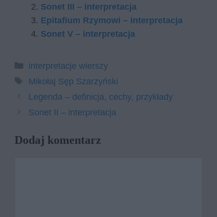
Sonet III – interpretacja
Epitafium Rzymowi – interpretacja
Sonet V – interpretacja
Kategorie
interpretacje wierszy
Tagi
Mikołaj Sęp Szarzyński
Legenda – definicja, cechy, przykłady
Sonet II – interpretacja
Dodaj komentarz
Komentarz