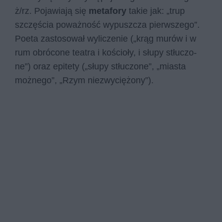
ż/rz. Pojawiają się
metafory
takie jak: „trup
szczę­ścia po­waż­ność wy­pusz­cza pierw­sze­go”.
Poeta zastosował wyliczenie („krąg mu­rów i w
rum ob­ró­co­ne te­atra i ko­ścio­ły, i słu­py stłu­czo­
ne”) oraz epitety („słupy stłuczone”, „miasta
możnego”, „Rzym niezwyciężony”).