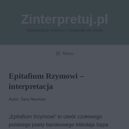
Przejdź
do
Zinterpretuj.pl
treści
Interpretacje wierszy i materiały do nauki
Menu
Epitafium Rzymowi –
interpretacja
Autor: Sara Neuman
„Epitafium Rzymowi” to utwór czołowego
polskiego poety barokowego Mikołaja Sępa