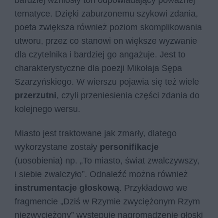
bardziej wzniosły ton odpowiadający poważnej
tematyce. Dzięki zaburzonemu szykowi zdania,
poeta zwiększa również poziom skomplikowania
utworu, przez co stanowi on większe wyzwanie
dla czytelnika i bardziej go angażuje. Jest to
charakterystyczne dla poezji Mikołaja Sępa
Szarzyńskiego. W wierszu pojawia się też wiele
przerzutni
, czyli przeniesienia części zdania do
kolejnego wersu.
Miasto jest traktowane jak zmarły, dlatego
wykorzystane zostały
personifikacje
(uosobienia) np. „To miasto, świat zwalczywszy,
i siebie zwalczyło”. Odnaleźć można również
instrumentacje
głoskową
. Przykładowo we
fragmencie „Dziś w Rzymie zwyciężonym Rzym
niezwyciężony” występuje nagromadzenie głoski