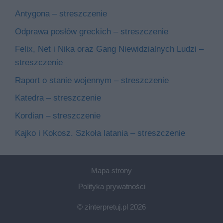
Antygona – streszczenie
Odprawa posłów greckich – streszczenie
Felix, Net i Nika oraz Gang Niewidzialnych Ludzi –
streszczenie
Raport o stanie wojennym – streszczenie
Katedra – streszczenie
Kordian – streszczenie
Kajko i Kokosz. Szkoła latania – streszczenie
Mapa strony
Polityka prywatności
© zinterpretuj.pl 2026