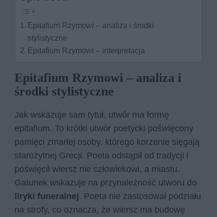
Epitafium Rzymowi – analiza i środki
stylistyczne
Epitafium Rzymowi – interpretacja
Epitafium Rzymowi – analiza i
środki stylistyczne
Jak wskazuje sam tytuł, utwór ma formę
epitafium. To krótki utwór poetycki poświęcony
pamięci zmarłej osoby, którego korzenie sięgają
starożytnej Grecji. Poeta odstąpił od tradycji i
poświęcił wiersz nie człowiekowi, a miastu.
Gatunek wskazuje na przynależność utworu do
liryki funeralnej
. Po­eta nie za­sto­so­wał po­dzia­łu
na stro­fy, co oznacza, że wiersz ma budowę