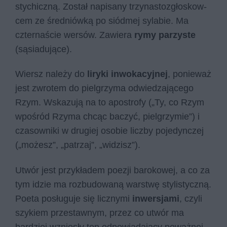
stychiczną. Zo­stał na­pi­sa­ny trzy­na­sto­zgło­skow­
cem ze śred­niów­ką po siód­mej sy­la­bie. Ma
czternaście wersów. Zawiera
rymy parzyste
(sąsiadujące).
Wiersz należy do
liryki inwokacyjnej
, ponieważ
jest zwrotem do pielgrzyma odwiedzającego
Rzym. Wskazują na to apostrofy („Ty, co Rzym
wpo­śród Rzy­ma chcąc ba­czyć, piel­grzy­mie”) i
czasowniki w drugiej osobie liczby pojedynczej
(„możesz”, „patrzaj”, „widzisz”).
Utwór jest przykładem poezji barokowej, a co za
tym idzie ma rozbudowaną warstwę stylistyczną.
Poeta posługuje się licznymi
inwersjami
, czyli
szykiem przestawnym, przez co utwór ma