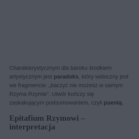
Charakterystycznym dla baroku środkiem
artystycznym jest
paradoks
, który widoczny jest
we fragmencie: „ba­czyć nie mo­żesz w sa­mym
Rzy­ma Rzy­mie”. Utwór kończy się
zaskakującym podsumowaniem, czyli
puentą
.
Epitafium Rzymowi –
interpretacja