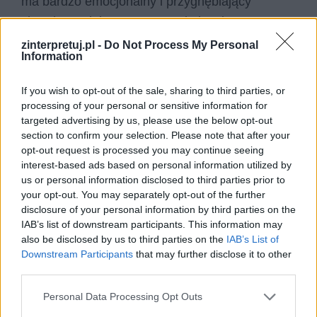
ma bardzo emocjonalny i przygnębiający
charakter. Pielgrzym wypatruje bowiem
wielkiego i zachwycającego miasta, a zastaje
zinterpretuj.pl -
Do Not Process My Personal
Information
jego szczątki – „w rum obrócone teatra i
kościoły, i słupy stłuczone”. Początkowo patrząc
If you wish to opt-out of the sale, sharing to third parties, or
na Rzym, bardzo ciężko jest zauważyć Rzym,
processing of your personal or sensitive information for
ponieważ nie przypomina on samego siebie.
targeted advertising by us, please use the below opt-out
section to confirm your selection. Please note that after your
Kojarzy się z chwałą i wielkością, a w
opt-out request is processed you may continue seeing
rzeczywistości jest stertą gruzu.
interest-based ads based on personal information utilized by
us or personal information disclosed to third parties prior to
W drugiej części utworu pojawia się kontrast
your opt-out. You may separately opt-out of the further
disclosure of your personal information by third parties on the
między obecnym, a dawnym Rzymem z czasów
IAB’s list of downstream participants. This information may
świetności. Kiedyś Rzym był imperium, które
also be disclosed by us to third parties on the
IAB’s List of
budziło podziw i wiązało się z licznymi
Downstream Participants
that may further disclose it to other
third parties.
sukcesami militarnymi, rozwojem kultury, cnót
obywatelskich oraz prawa. Z dawnej potęgi już
Personal Data Processing Opt Outs
nic nie pozostało. Podmiot liryczny zwraca