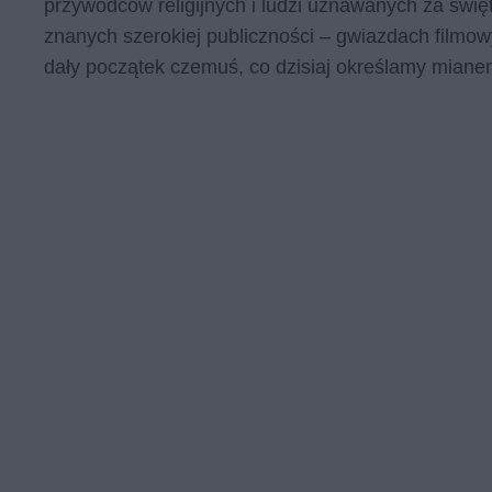
przywódców religijnych i ludzi uznawanych za święt
znanych szerokiej publiczności – gwiazdach filmow
dały początek czemuś, co dzisiaj określamy mianem