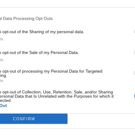
dzajów legend, ze względu na to, jakiego rodzaju
l Data Processing Opt Outs
ardziej popularnych należą:
o opt-out of the Sharing of my personal data.
In
arne w średniowieczu, mające na celu podkreślenie
staci, np.
Legenda o świętym Aleksym
;
o opt-out of the Sale of my Personal Data.
zujące dokonania postaci wyróżniających się pod
In
ie d’Arc lub
Iliada
Homera;
to opt-out of processing my Personal Data for Targeted
wość danego miejsca, poprzez opis cudownych lub
ing.
In
. legendy o powstaniu Krakowa, Gniezna czy Warszawy;
zą genezę jakiegoś utartego w społeczeństwie wzorca
o opt-out of Collection, Use, Retention, Sale, and/or Sharing
ersonal Data that Is Unrelated with the Purposes for which it
ce Nocy Kupały;
lected.
Out
wne okoliczności powstania danego narodu lub rasy;
storie związane z konkretnym miejscem, najczęściej
CONFIRM
niach z pogranicza prawdopodobieństwa, a ich celem