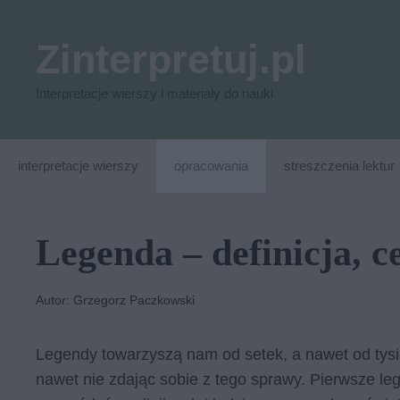
Przejdź
do
Zinterpretuj.pl
treści
Interpretacje wierszy i materiały do nauki
interpretacje wierszy
opracowania
streszczenia lektur
Legenda – definicja, c
Autor: Grzegorz Paczkowski
Legendy towarzyszą nam od setek, a nawet od tysię
nawet nie zdając sobie z tego sprawy. Pierwsze le