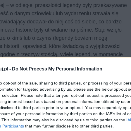
nej – w odległej przeszłości legendy były przekazywane
ieść o danym człowieku lub wydarzeniu stawała się
powiadający dodawał do niej coś od siebie, co bardzo
 owe historie były utrwalane na piśmie. Stąd wzięło
, że o kimś lub o czymś (legendy bowiem mogą
 historii i opowieści, które świadczą o wyjątkowości
 zgodne z rzeczywistością. Wiele legend, w momencie
sób uschematyzowane, co zakończyło proces ciągłych
j.pl -
Do Not Process My Personal Information
to opt-out of the sale, sharing to third parties, or processing of your per
ak różni je od nich fakt, że opowiadają o prawdziwych
formation for targeted advertising by us, please use the below opt-out s
 sposób. Legenda uważana jest za gatunek, który leży u
r selection. Please note that after your opt-out request is processed y
nanych we współczesnym piśmiennictwie. Najstarszą
eing interest-based ads based on personal information utilized by us or
disclosed to third parties prior to your opt-out. You may separately opt-
enda o herosie Achillesie, która dała początek
losure of your personal information by third parties on the IAB’s list of
. This information may also be disclosed by us to third parties on the
IA
Participants
that may further disclose it to other third parties.