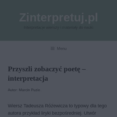
Przejdź
do
Zinterpretuj.pl
treści
Interpretacje wierszy i materiały do nauki
Menu
Przyszli zobaczyć poetę –
interpretacja
Autor: Marcin Puzio
Wiersz Tadeusza Różewicza to typowy dla tego
autora przykład liryki bezpośredniej. Utwór