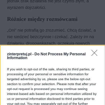
jednak brak działania nie jest czymś złym, a
wyrazem dojrzałości.
Różnice między rozmówcami
„Oni” nie potrafią go zrozumieć. Chcą działać, a
nie siedzieć bezczynnie i czekać. Zależy im na
działaniu, drogowskazach, oczekują nowych
tekstów autora. On jednak odpowiada, że nie
zinterpretuj.pl -
Do Not Process My Personal
robi nic, i lata zajęło mu nauczenie się nie
Information
robienia nic. Widać tu podmiot liryczny jako
If you wish to opt-out of the sale, sharing to third parties, or
doświadczonego, dojrzałego mężczyznę.
processing of your personal or sensitive information for
Różewicz tłumaczy w wierszu ten problem
targeted advertising by us, please use the below opt-out
różnicą wieku („szkoda że nie przyszliście/ do
section to confirm your selection. Please note that after your
opt-out request is processed you may continue seeing
mnie przed dwudziestu lat […]/ nie było nas
interest-based ads based on personal information utilized by
jeszcze/ na świecie”). On doświadczony
us or personal information disclosed to third parties prior to
wydarzeniami wojny, był wtedy młodym
your opt-out. You may separately opt-out of the further