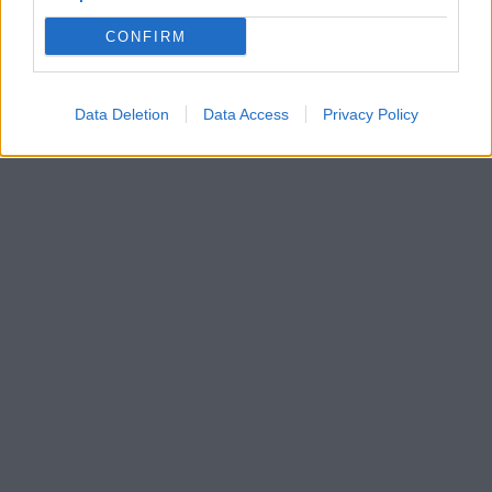
niekoniecznie dobrym zrozumieniu jego działań
przez słuchaczy. Jest w tym ujęciu pewna
CONFIRM
wewnętrzna sprzeczność, która pozwala na
różne odczytania tej metafory. Możliwe też, że
Data Deletion
Data Access
Privacy Policy
widzi w nich samego siebie sprzed lat.