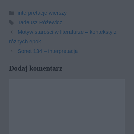
Kategorie
interpretacje wierszy
Tagi
Tadeusz Różewicz
Motyw starości w literaturze – konteksty z
różnych epok
Sonet 134 – interpretacja
Dodaj komentarz
Komentarz