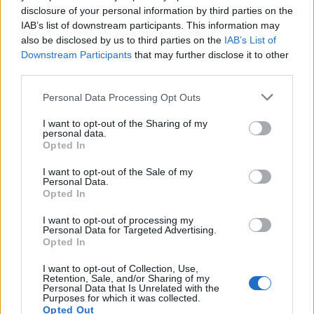
disclosure of your personal information by third parties on the
aktywnym człowiekiem, jednak obecnie ma
IAB’s list of downstream participants. This information may
całkowicie inne spojrzenie na rzeczywistość, jest
also be disclosed by us to third parties on the
IAB’s List of
krytyczny. Wiek i inne doświadczenia tworzą
Downstream Participants
that may further disclose it to other
third parties.
barierę nie do przejścia, która sprawia, że poeta
jest samotny.
Personal Data Processing Opt Outs
Przeszłość poety
I want to opt-out of the Sharing of my
personal data.
Opted In
Przytoczona wcześniej metafora „cztery twarze
I want to opt-out of the Sale of my
odbite w zamglonym lustrze mojego życia” to
Personal Data.
Opted In
właśnie jego odbiorcy, którzy widzą go z
przeszłości (w młodości angażował się w
I want to opt-out of processing my
Personal Data for Targeted Advertising.
działalność konspiracyjną w czasie II wojny
Opted In
światowej, za co został odznaczony Medalem
I want to opt-out of Collection, Use,
Wojska Polskiego oraz Krzyżem Armii Krajowej),
Retention, Sale, and/or Sharing of my
Personal Data that Is Unrelated with the
jednak „zamglone lustro” może świadczyć o
Purposes for which it was collected.
Opted Out