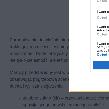
Opted 
I want t
Opted 
I want 
Advertis
Opted 
Paradoksalnie, to właśnie nieboszczyk jest stroną
I want t
traktującym o miłości jest nietypowa, a zarazem ba
of my P
was col
marinizmem. Podmiot liryczny jest rozżalony i zazdr
Opted 
nie tylko cielesność, ale też chłód emocjonalny, z
Martwy przedstawiony jest w otoczeniu żałobnych d
obserwując pogrzebową scenerię, dokonuje porówna
ducha i wylicza skojarzenia:
żałobne sukno (kir) – przesłania twarz ciem
spowijającego umysł cierpiącego z miłości