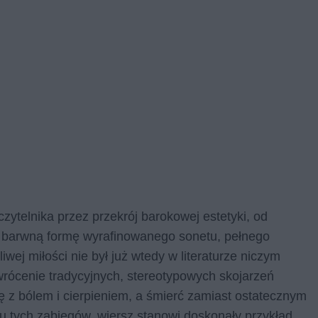
ytelnika przez przekrój barokowej estetyki, od
, barwną formę wyrafinowanego sonetu, pełnego
wej miłości nie był już wtedy w literaturze niczym
rócenie tradycyjnych, stereotypowych skojarzeń
ę z bólem i cierpieniem, a śmierć zamiast ostatecznym
u tych zabiegów, wiersz stanowi doskonały przykład,