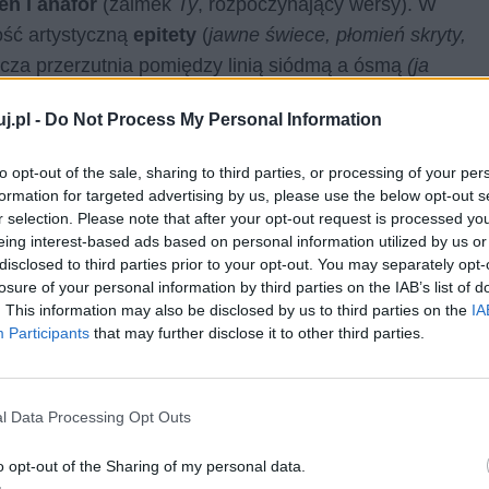
eń i anafor
(zaimek
Ty
, rozpoczynający wersy). W
ość artystyczną
epitety
(
jawne świece, płomień skryty,
ncza przerzutnia pomiędzy linią siódmą a ósmą
(ja
j.pl -
Do Not Process My Personal Information
a
to opt-out of the sale, sharing to third parties, or processing of your per
formation for targeted advertising by us, please use the below opt-out s
y, nieszczęśliwie zakochany, cierpiący mężczyzna,
r selection. Please note that after your opt-out request is processed y
ich monologu, noszącym znamiona wyznania (
liryka
eing interest-based ads based on personal information utilized by us or
disclosed to third parties prior to your opt-out. You may separately opt-
pośrednio do – jak wskazuje tytuł wiersza – trupa.
losure of your personal information by third parties on the IAB’s list of
i
strzałą śmierci
.
. This information may also be disclosed by us to third parties on the
IA
Participants
that may further disclose it to other third parties.
l Data Processing Opt Outs
o opt-out of the Sharing of my personal data.