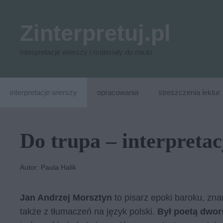
Przejdź
do
Zinterpretuj.pl
treści
Interpretacje wierszy i materiały do nauki
interpretacje wierszy
opracowania
streszczenia lektur
Do trupa – interpretac
Autor: Paula Halik
Jan Andrzej Morsztyn
to pisarz epoki baroku, znan
także z tłumaczeń na język polski.
Był poetą dwo