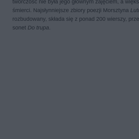
twórczość nie była jego głównym zajęciem, a więks
śmierci. Najsłynniejsze zbiory poezji Morsztyna
Lut
rozbudowany, składa się z ponad 200 wierszy, prz
sonet
Do trupa
.