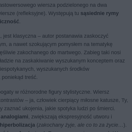
rnastowersowego wiersza podzielonego na dwa
iersze (refleksyjne). Występują tu
sąsiednie rymy
biczność
.
 jest klasyczna – autor postanawia zaskoczyć
alnym, a nawet szokującym pomysłem na tematykę
częśliwie zakochanego do martwego. Zabieg taki nosi
sk kładzie na zaskakiwanie wyszukanym konceptem oraz
niespotykanych, wyszukanych środków
 poniekąd treść.
bogaty w różnorodne figury stylistyczne. Wiersz
ntrastów – ja, człowiek cierpiący miłosne katusze, Ty,
zaznać ukojenia, jakie spotyka ludzi po śmierci.
 analogiami
, zwiększają ekspresyjność utworu i
hiperbolizacja
(
zakochany żyje, ale co to za życie…
).