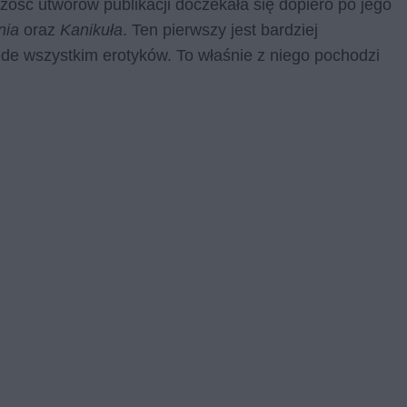
zość utworów publikacji doczekała się dopiero po jego
nia
oraz
Kanikuła
. Ten pierwszy jest bardziej
ede wszystkim erotyków. To właśnie z niego pochodzi