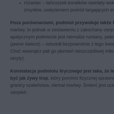
różaniec – łańcuszek koralików owinięty wok
zmysłów, uwięzieniem pośród targających e
Poza porównaniami, podmiot przywołuje także k
martwy, to jednak w zestawieniu z zakochany cierp
apatycznym podmiocie jest niemalże rumiany, pełen 
(
jawne świece
) – odszedł bezpowrotnie z tego świ
Choć wewnątrz pali go płomień nieszczęśliwej miło
skryty
).
Konstatacja podmiotu lirycznego jest taka, że le
być jak żywy trup
, który pomimo fizycznej sprawn
granicy szaleństwa, niemal martwy. Śmierć jest uc
cierpień.