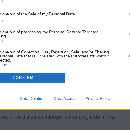
In
o opt-out of the Sale of my Personal Data.
In
to opt-out of processing my Personal Data for Targeted
ing.
In
 w korzystniejszym położeniu. Jego obecność w utworze
o opt-out of Collection, Use, Retention, Sale, and/or Sharing
rdzo charakterystyczna dla poezji inspirowanej
ersonal Data that Is Unrelated with the Purposes for which it
lected.
ości trupowi. Mówiąc, że jest on jak lód ma na myśli
Out
dolność do nieodczuwania.
CONFIRM
ewocjonaliów, różańca czy świec. Podmiot liryczny
ń do swojej sytuacji, skupia się na własnym stanie
Data Deletion
Data Access
Privacy Policy
nością, co dla zakochanego jest analogią do mroku