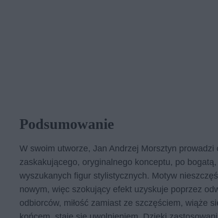
Podsumowanie
W swoim utworze, Jan Andrzej Morsztyn prowadzi cz
zaskakującego, oryginalnego konceptu, po bogatą
wyszukanych figur stylistycznych. Motyw nieszczęśli
nowym, więc szokujący efekt uzyskuje poprzez odw
odbiorców, miłość zamiast ze szczęściem, wiąże si
końcem, staje się uwolnieniem. Dzięki zastosowani