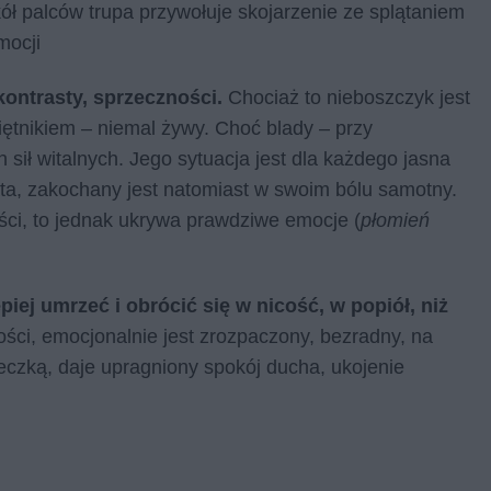
ół palców trupa przywołuje skojarzenie ze splątaniem
mocji
ontrasty, sprzeczności.
Chociaż to nieboszczyk jest
iętnikiem – niemal żywy. Choć blady – przy
sił witalnych. Jego sytuacja jest dla każdego jasna
ata, zakochany jest natomiast w swoim bólu samotny.
ści, to jednak ukrywa prawdziwe emocje (
płomień
piej umrzeć i obrócić się w nicość, w popiół, niż
ości, emocjonalnie jest zrozpaczony, bezradny, na
ieczką, daje upragniony spokój ducha, ukojenie