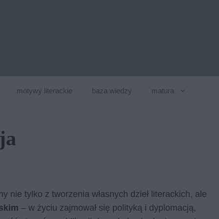
motywy literackie
baza wiedzy
matura
ja
y nie tylko z tworzenia własnych dzieł literackich, ale
rskim
– w życiu zajmował się polityką i dyplomacją,