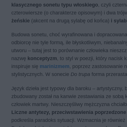
klasycznego sonetu typu włoskiego
, czyli czte
czterowiersze (o charakterze opisowym) i dwa trójw
żeńskie
(akcent na drugą sylabę od końca)
i syla
Budowa sonetu, choć wyrafinowana i dopracowana,
odbiorcę nie tyle formą, ile błyskotliwym, nieban
utworu – tutaj jest to porównanie człowieka niesz
nazwę
konceptyzm
, to styl w poezji, który naci
inspiruje się
marinizmem
, poprzez zastosowanie 
stylistycznych. W sonecie
Do trupa
forma przerasta
Język dzieła jest typowy dla baroku – artystyczny, 
zbudowany został na kanwie zestawiania ze sobą ko
człowiek martwy. Nieszczęśliwy mężczyzna chciałby 
Liczne antytezy, przeciwstawienia poprzedzone
podkreśla paradoks sytuacji. Wzmacnia je również