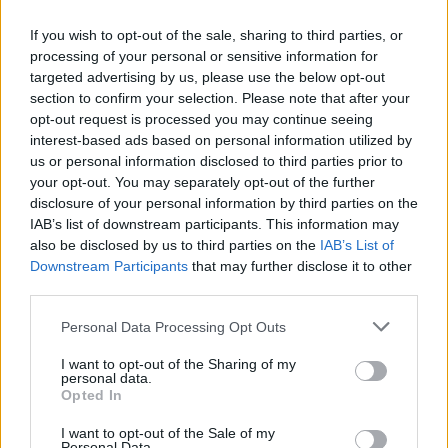
wiersza
If you wish to opt-out of the sale, sharing to third parties, or
processing of your personal or sensitive information for
„Redivivatus” to wiersz Jana Andrzeja
targeted advertising by us, please use the below opt-out
section to confirm your selection. Please note that after your
Morsztyna, który podejmuje tematykę
opt-out request is processed you may continue seeing
nieśmiertelności, życia po śmierci oraz
interest-based ads based on personal information utilized by
pożądania ukochanej. Poeta, pod pretekstem
us or personal information disclosed to third parties prior to
your opt-out. You may separately opt-out of the further
metafizycznych przemyśleń, skupia się na
disclosure of your personal information by third parties on the
hedonistycznym podejściu wykorzystania
IAB’s list of downstream participants. This information may
wędrówki w zaświatach do celu wiecznego
also be disclosed by us to third parties on the
IAB’s List of
Downstream Participants
that may further disclose it to other
przebywania w towarzystwie swojej miłości.
third parties.
Personal Data Processing Opt Outs
Kategorie
interpretacje wierszy
I want to opt-out of the Sharing of my
personal data.
Opted In
W kwartanie – interpretacja
I want to opt-out of the Sale of my
Personal Data.