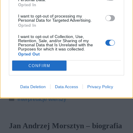
Opted In
Utwór „W kwartanie” Jana Andrzeja Morsztyna
I want to opt-out of processing my
Personal Data for Targeted Advertising.
to jeden z najbardziej znanych wierszy tego
Opted In
poety dworskiego tworzącego w epoce baroku.
I want to opt-out of Collection, Use,
Jest to przekład włoskiego sonetu konceptysty
Retention, Sale, and/or Sharing of my
Personal Data that Is Unrelated with the
Giambattista Marino „Per una infirmita mortale”
Purposes for which it was collected.
(„W śmiertelnej chorobie”), na którym Morsztyn
Opted Out
wielokrotnie się wzorował. Główną tematyką
CONFIRM
wiersza jest szczegółowy opis wyczerpującej
gorączki, wywołanej malarią.
Data Deletion
Data Access
Privacy Policy
Kategorie
interpretacje wierszy
Jan Andrzej Morsztyn – biografia