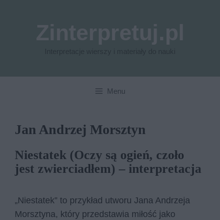
Przejdź
do
Zinterpretuj.pl
treści
Interpretacje wierszy i materiały do nauki
Menu
Jan Andrzej Morsztyn
Niestatek (Oczy są ogień, czoło
jest zwierciadłem) – interpretacja
„Niestatek” to przykład utworu Jana Andrzeja
Morsztyna, który przedstawia miłość jako