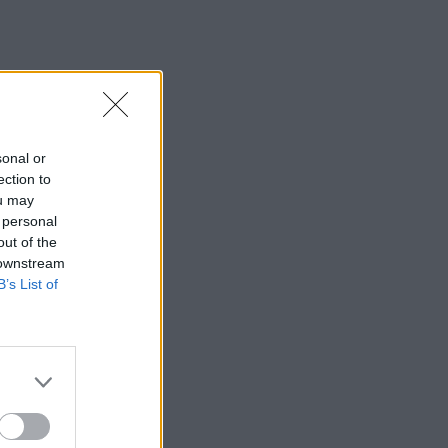
sonal or
ection to
ou may
 personal
out of the
 downstream
B’s List of