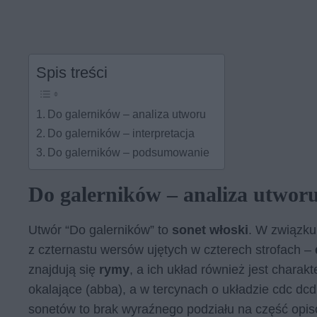
Spis treści
Do galerników – analiza utworu
Do galerników – interpretacja
Do galerników – podsumowanie
Do galerników – analiza utwor
Utwór “Do galerników” to
sonet włoski
. W związku
z czternastu wersów ujętych w czterech strofach –
znajdują się
rymy
, a ich układ również jest chara
okalające (abba), a w tercynach o układzie cdc dcd
sonetów to brak wyraźnego podziału na część opiso