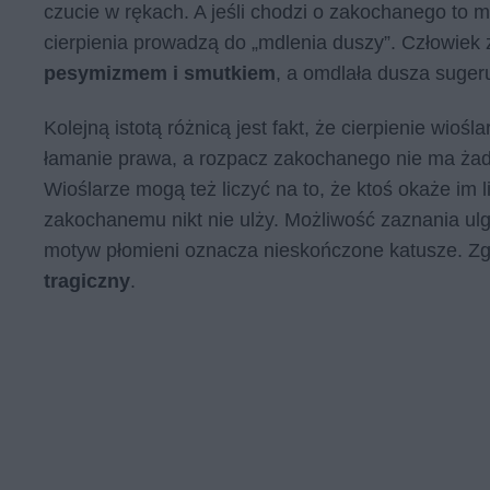
czucie w rękach. A jeśli chodzi o zakochanego to m
cierpienia prowadzą do „mdlenia duszy”. Człowiek ze
pesymizmem i smutkiem
, a omdlała dusza suger
Kolejną istotą różnicą jest fakt, że cierpienie wioś
łamanie prawa, a rozpacz zakochanego nie ma żad
Wioślarze mogą też liczyć na to, że ktoś okaże im l
zakochanemu nikt nie ulży. Możliwość zaznania u
motyw płomieni oznacza nieskończone katusze. Zgo
tragiczny
.