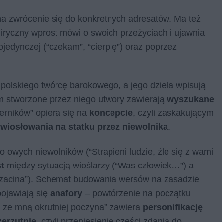
a zwrócenie się do konkretnych adresatów. Ma też
liryczny wprost mówi o swoich przeżyciach i ujawnia
ojedynczej (“czekam”, “cierpię”) oraz poprzez
polskiego twórcę barokowego, a jego dzieła wpisują
tym stworzone przez niego utwory zawierają
wyszukane
erników” opiera się na
koncepcie
, czyli zaskakującym
wiosłowania na statku przez niewolnika
.
o owych niewolników (“Strapieni ludzie, źle się z wami
t
między sytuacją wioślarzy (“Was człowiek…”) a
g zacina”). Schemat budowania wersów na zasadzie
pojawiają się
anafory
– powtórzenie na początku
 ze mną okrutniej poczyna” zawiera
personifikację
zerzutnie
, czyli przeniesienie części zdania do