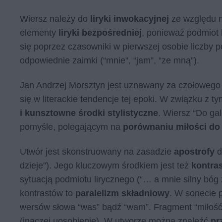
Wiersz należy do
liryki inwokacyjnej
ze względu n
elementy
liryki bezpośredniej
, ponieważ podmiot 
się poprzez czasowniki w pierwszej osobie liczby p
odpowiednie zaimki (“mnie”, “jam”, “ze mną”).
Jan Andrzej Morsztyn jest uznawany za czołowego 
się w literackie tendencje tej epoki. W związku z 
i kunsztowne środki stylistyczne
. Wiersz “Do gal
pomyśle, polegającym na
porównaniu miłości do 
Utwór jest skonstruowany na zasadzie
apostrofy
d
dzieje”). Jego kluczowym środkiem jest też
kontras
sytuacją podmiotu lirycznego (“… a mnie silny bó
kontrastów to
paralelizm składniowy
. W sonecie 
wersów słowa “was” bądź “wam”. Fragment “miłość
(inaczej uosobienie). W utworze można znaleźć
pr