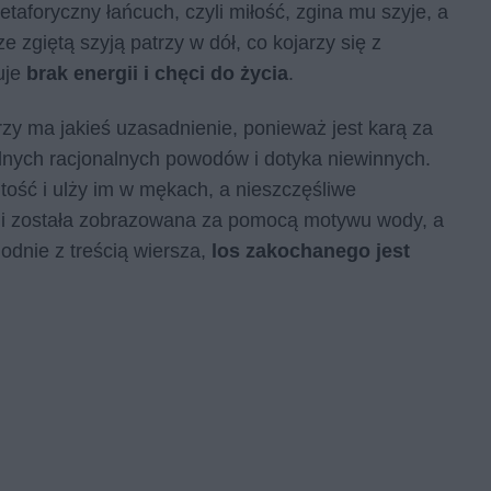
etaforyczny łańcuch, czyli miłość, zgina mu szyje, a
 zgiętą szyją patrzy w dół, co kojarzy się z
uje
brak energii i chęci do życia
.
larzy ma jakieś uzasadnienie, ponieważ jest karą za
nych racjonalnych powodów i dotyka niewinnych.
itość i ulży im w mękach, a nieszczęśliwe
lgi została zobrazowana za pomocą motywu wody, a
dnie z treścią wiersza,
los zakochanego jest