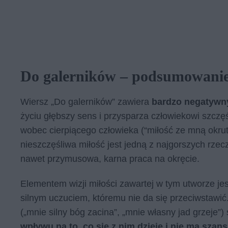
Do galerników – podsumowani
Wiersz „Do galerników” zawiera
bardzo negatywny
życiu głębszy sens i przysparza człowiekowi szczę
wobec cierpiącego człowieka (“miłość ze mną okrut
nieszczęśliwa miłość jest jedną z najgorszych rzecz
nawet przymusowa, karna praca na okręcie.
Elementem wizji miłości zawartej w tym utworze jest
silnym uczuciem, któremu nie da się przeciwstawi
(„mnie silny bóg zacina”, „mnie własny jad grzeje”)
wpływu na to, co się z nim dzieje i nie ma szan