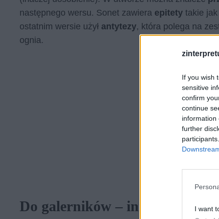
następnego wersu. Sonet zawiera
epitety
takie ja
ostatnim wersie użył
antytezy
, która polega na z
ognia.
zinterpretu
If you wish 
sensitive in
confirm you
continue se
information 
further disc
participants
Downstream 
Persona
Do galerników – interpretacja
I want t