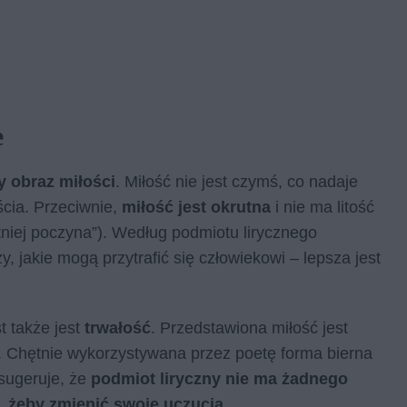
e
 obraz miłości
. Miłość nie jest czymś, co nadaje
ścia. Przeciwnie,
miłość jest okrutna
i nie ma litość
niej poczyna”). Według podmiotu lirycznego
y, jakie mogą przytrafić się człowiekowi – lepsza jest
 także jest
trwałość
. Przedstawiona miłość jest
ć. Chętnie wykorzystywana przez poetę forma bierna
 sugeruje, że
podmiot liryczny nie ma żadnego
s, żeby zmienić swoje uczucia
.