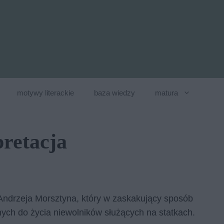
motywy literackie
baza wiedzy
matura
pretacja
Andrzeja Morsztyna, który w zaskakujący sposób
ych do życia niewolników służących na statkach.