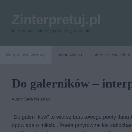
Przejdź
do
Zinterpretuj.pl
treści
Interpretacje wierszy i materiały do nauki
interpretacje wierszy
opracowania
streszczenia lektur
Do galerników – inter
Autor: Sara Neuman
“Do galerników” to wiersz barokowego poety Jana 
opowiada o miłości. Poeta przyrównał los zakochan