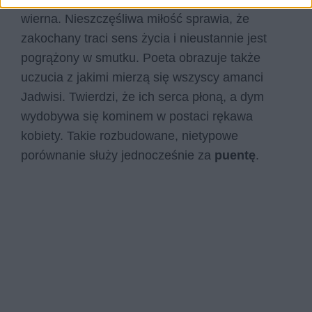
wierna. Nieszczęśliwa miłość sprawia, że
zakochany traci sens życia i nieustannie jest
pogrążony w smutku. Poeta obrazuje także
uczucia z jakimi mierzą się wszyscy amanci
Jadwisi. Twierdzi, że ich serca płoną, a dym
wydobywa się kominem w postaci rękawa
kobiety. Takie rozbudowane, nietypowe
porównanie służy jednocześnie za
puentę
.