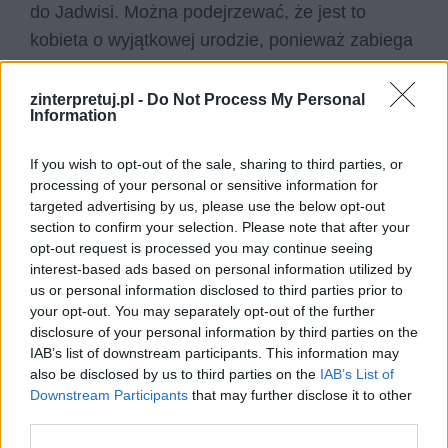
do Jadwisi. Można podejrzewać, że jest to
kobieta o wyjątkowej urodzie, ponieważ zabiega
o jej względy mnóstwo wielbicieli. Jej ogromne
powodzenie to szeroko znany fakt. Jadwiga
zinterpretuj.pl -
Do Not Process My Personal
Information
jednak nie wiąże się na stałe z żadnym z
zalotników, a raczej jest typem kokietki i
femme
If you wish to opt-out of the sale, sharing to third parties, or
fatale
, która łamie serca. W związku z tym
processing of your personal or sensitive information for
targeted advertising by us, please use the below opt-out
podmiot liryczny prosi ją, aby nie bawiła się
section to confirm your selection. Please note that after your
uczuciami zakochanych w niej osób i nie dawała
opt-out request is processed you may continue seeing
im złudnej nadziei („Nie męcz ich jed­nak”).
interest-based ads based on personal information utilized by
us or personal information disclosed to third parties prior to
Jadwisia to prawdopodobnie kobieta, która nie
your opt-out. You may separately opt-out of the further
trzyma się obyczajów i tradycyjnej moralności.
disclosure of your personal information by third parties on the
Osoba mówiąca w wierszu chce, aby ślicznotka
IAB’s list of downstream participants. This information may
also be disclosed by us to third parties on the
IAB’s List of
przynajmniej pozwoliła młodzieńcom zachować
Downstream Participants
that may further disclose it to other
czystość
, czyli „chowała ich w białej koszuli”.
third parties.