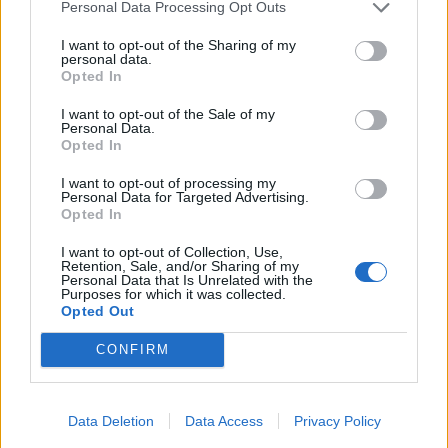
Podmiot liryczny pozwala kobiecie na karanie
Personal Data Processing Opt Outs
mężczyzn „więzieniem niełaskawym” i „turmą”.
I want to opt-out of the Sharing of my
personal data.
Owo więzienie oznacza
zniewolenie uczuciem
Opted In
miłości
, którego trudno się pozbyć. Jednak
I want to opt-out of the Sale of my
podmiot uprasza ją, żeby nie „brudziła”
Personal Data.
niewinnych, niedoświadczonych młodych
Opted In
mężczyzn, czyli nie deprawowała ich. Podmiot
I want to opt-out of processing my
Personal Data for Targeted Advertising.
ujawnia, że on sam darzy Jadwisię uczuciem.
Opted In
Zakochanie porównuje do zabłądzenia serca w
I want to opt-out of Collection, Use,
rękawie wybranki.
Retention, Sale, and/or Sharing of my
Personal Data that Is Unrelated with the
Purposes for which it was collected.
Poeta przywołuje metaforyczną sytuację, w
Opted Out
której serce kładzie się spać i śni mu się „że na
CONFIRM
śmierć sie­dzi i zwąt­pi o ży­ciu”. Ma to na celu
zobrazowanie cierpienia jakie dotyka mężczyznę
zakochanego w kobiecie, która nie traktuje go
Data Deletion
Data Access
Privacy Policy
poważnie, tylko bawi się nim i nie jest mu