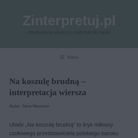
Przejdź
do
Zinterpretuj.pl
treści
Interpretacje wierszy i materiały do nauki
Menu
Na koszulę brudną –
interpretacja wiersza
Autor: Sara Neuman
Utwór „Na koszulę brudną” to liryk miłosny
czołowego przedstawiciela polskiego baroku