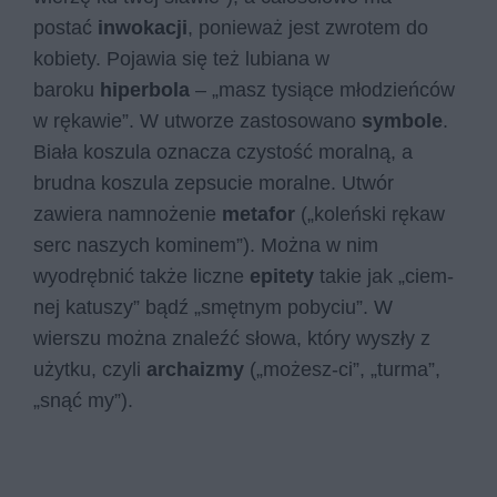
postać
inwokacji
, ponieważ jest zwrotem do
kobiety. Pojawia się też lubiana w
baroku
hiperbola
– „masz ty­sią­ce mło­dzień­ców
w rę­ka­wie”. W utworze zastosowano
symbole
.
Biała koszula oznacza czystość moralną, a
brudna koszula zepsucie moralne. Utwór
zawiera namnożenie
metafor
(„ko­leń­ski rę­kaw
serc na­szych ko­mi­nem”). Można w nim
wyodrębnić także liczne
epitety
takie jak „ciem­
nej ka­tu­szy” bądź „smęt­nym po­by­ciu”. W
wierszu można znaleźć słowa, który wyszły z
użytku, czyli
archaizmy
(„możesz-ci”, „turma”,
„snąć my”).