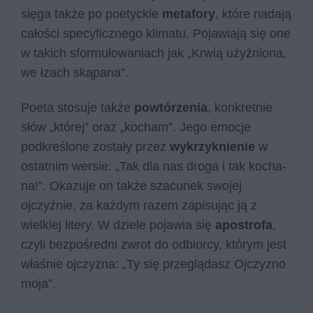
sięga także po poetyckie
metafory
, które nadają
całości specyficznego klimatu. Pojawiają się one
w takich sformułowaniach jak „Krwią użyź­nio­na,
we łzach ską­pa­na”.
Poeta stosuje także
powtórzenia
, konkretnie
słów „której” oraz „kocham”. Jego emocje
podkreślone zostały przez
wykrzyknienie
w
ostatnim wersie: „Tak dla nas dro­ga i tak ko­cha­
na!”. Okazuje on także szacunek swojej
ojczyźnie, za każdym razem zapisując ją z
wielkiej litery. W dziele pojawia się
apostrofa
,
czyli bezpośredni zwrot do odbiorcy, którym jest
właśnie ojczyzna: „Ty się prze­glą­dasz Oj­czy­zno
moja”.