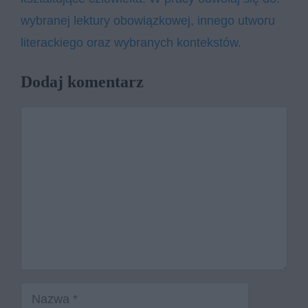
wy­bra­nej lek­tu­ry obo­wiąz­ko­wej, in­ne­go utwo­ru
li­te­rac­kie­go oraz wy­bra­nych kon­tek­stów.
Dodaj komentarz
Komentarz
Nazwa