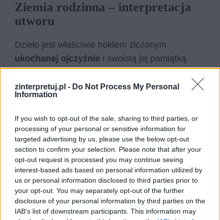
Ziemia rodzinna – interpretacja
utworu
Dzieło jest właściwie hołdem złożonym
ukochanej ojczyźnie
i swoistą jej pamiątką.
Poeta wyraża w nim swoją ogromną miłość, jaką
żywi do kraju rodzinnego. Podziwia każdy jej
zinterpretuj.pl -
Do Not Process My Personal
Information
aspekt, wielbi jej naturę i darzy ogromnym
szacunkiem jej trudną historię. Można zatem
If you wish to opt-out of the sale, sharing to third parties, or
wnioskować, że twórca jest prawdziwym patriotą
processing of your personal or sensitive information for
targeted advertising by us, please use the below opt-out
i nie ma dla niego wyższej wartości niż właśnie
section to confirm your selection. Please note that after your
ojczyzna. Określa ją wręcz jako świętą ziemię
opt-out request is processed you may continue seeing
rodzinną.
interest-based ads based on personal information utilized by
us or personal information disclosed to third parties prior to
your opt-out. You may separately opt-out of the further
Naród podmiotu lirycznego przetrwał przez wiele
disclosure of your personal information by third parties on the
trudnych wydarzeń
, walk, śmierci, okresów
IAB’s list of downstream participants. This information may