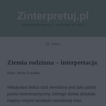
Przejdź
do
Zinterpretuj.pl
treści
Interpretacje wierszy i materiały do nauki
Menu
Ziemia rodzinna – interpretacja
Autor: Marta Grandke
Władysław Bełza dziś określany jest jako polski
poeta neoromantyczny, którego dzieła dotykały
między innymi tematyki narodowej oraz