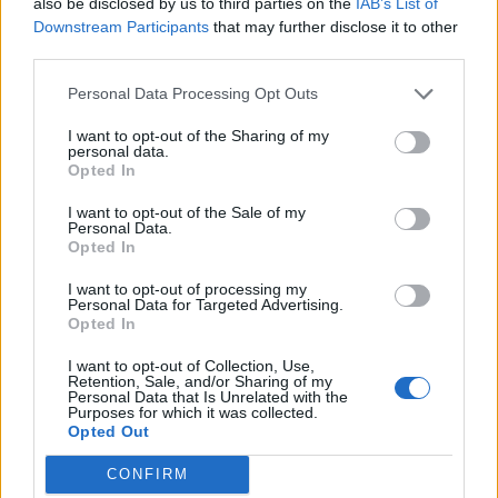
zniewolenia oraz zrywów narodowych. By
also be disclosed by us to third parties on the
IAB’s List of
Downstream Participants
that may further disclose it to other
utrzymać wolność swojej ziemi, Polacy
third parties.
zmuszeni byli za nią ginąć. Ich poświęcenie
czyni ten kraj jeszcze droższym i bardziej
Personal Data Processing Opt Outs
wartym gorącej miłości prawdziwego patrioty. Na
I want to opt-out of the Sharing of my
personal data.
każdym kroku można tu spotkać miejsca, w
Opted In
których ktoś cierpiał, by jego ojczyzna mogła
I want to opt-out of the Sale of my
cieszyć się niepodległością.
Personal Data.
Opted In
W wierszu widać ślady epoki
romantyzmu
. To
I want to opt-out of processing my
właśnie patriotyzm, ale też umiłowanie
Personal Data for Targeted Advertising.
Opted In
otaczającej człowieka natury, będącej
niezbywalną częścią ojczyzny. Podmiot liryczny
I want to opt-out of Collection, Use,
Retention, Sale, and/or Sharing of my
żywi do niej szczery podziw i docenia jej piękno.
Personal Data that Is Unrelated with the
Purposes for which it was collected.
W ten sposób wiersz ten staje się też swoistym
Opted Out
hołdem czy laurką dla ojczyzny.
CONFIRM