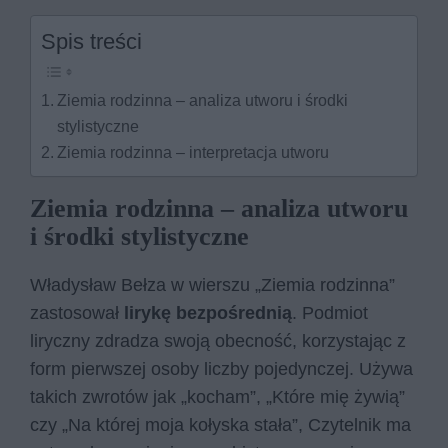
Spis treści
Ziemia rodzinna – analiza utworu i środki
stylistyczne
Ziemia rodzinna – interpretacja utworu
Ziemia rodzinna – analiza utworu
i środki stylistyczne
Władysław Bełza w wierszu „Ziemia rodzinna”
zastosował
lirykę bezpośrednią
. Podmiot
liryczny zdradza swoją obecność, korzystając z
form pierwszej osoby liczby pojedynczej. Używa
takich zwrotów jak „kocham”, „Któ­re mię ży­wią”
czy „Na któ­rej moja ko­ły­ska sta­ła”, Czytelnik ma