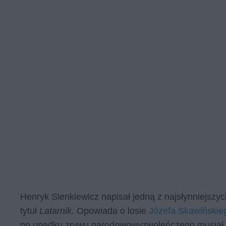
Henryk Sienkiewicz napisał jedną z najsłynniejszych
tytuł
Latarnik.
Opowiada o losie
Józefa Skawińskie
po upadku zrywu narodowowyzwoleńczego musiał u