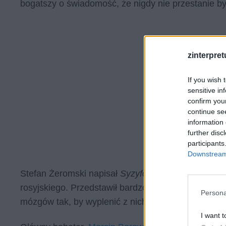
bogatszy o świadomość, że nigdy nie przestanie by
zinterpretu
If you wish 
sensitive in
confirm you
continue se
information 
further disc
participants
Downstream 
Stefan Żeromski napisał
Syzyfowe prace,
by rozlic
rosyjskiego. Przedstawił bardzo młodych ludzi, kt
Persona
mózgów tak, by wyplenić z nich tożsamość polską, a
I want t