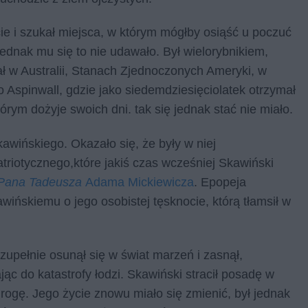
cie i szukał miejsca, w którym mógłby osiąść u poczuć
jednak mu się to nie udawało. Był wielorybnikiem,
 w Australii, Stanach Zjednoczonych Ameryki, w
 Aspinwall, gdzie jako siedemdziesięciolatek otrzymał
tórym dożyje swoich dni. tak się jednak stać nie miało.
awińskiego. Okazało się, że były w niej
riotycznego,które jakiś czas wcześniej Skawiński
Pana Tadeusza
Adama Mickiewicza
. Epopeja
ińskiemu o jego osobistej tęsknocie, którą tłamsił w
 zupełnie osunął się w świat marzeń i zasnął,
c do katastrofy łodzi. Skawiński stracił posadę w
rogę. Jego życie znowu miało się zmienić, był jednak