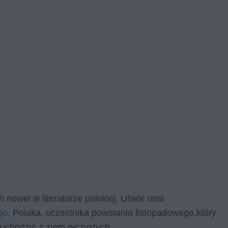
 nowel w literaturze polskiej. Utwór nosi
go
, Polaka, uczestnika powstania listopadowego,który
chodzić z ziem ojczystych.