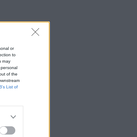
sonal or
ection to
ou may
 personal
out of the
 downstream
B’s List of