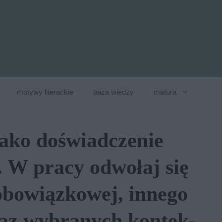
motywy literackie
baza wiedzy
matura
jako doświadczenie
 W pra­cy od­wo­łaj się
obo­wiąz­ko­wej, in­ne­go
oraz wy­bra­nych kon­tek­