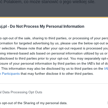
ć Polakiem, co może stanowić o jego wielkiej sile.
j.pl -
Do Not Process My Personal Information
to opt-out of the sale, sharing to third parties, or processing of your per
formation for targeted advertising by us, please use the below opt-out s
r selection. Please note that after your opt-out request is processed y
eing interest-based ads based on personal information utilized by us or
disclosed to third parties prior to your opt-out. You may separately opt-
losure of your personal information by third parties on the IAB’s list of
. This information may also be disclosed by us to third parties on the
IA
Participants
that may further disclose it to other third parties.
zyć się z tematem rusyfikacji na terenie zaboru
órzy od dziecięctwa są poddawani kulturowemu praniu
l Data Processing Opt Outs
 zastąpić ją rosyjską.
o opt-out of the Sharing of my personal data.