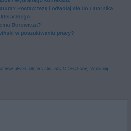
epok i wybranego kontekstu.
atura? Postaw tezę i odwołaj się do Latarnika
literackiego
cina Borowicza?
kawiński w poszukiwaniu pracy?
awie utworu Gloria victis Elizy Orzeszkowej. W swojej