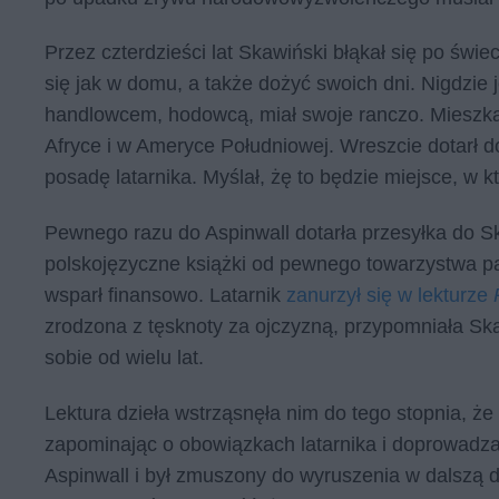
Przez czterdzieści lat Skawiński błąkał się po świe
się jak w domu, a także dożyć swoich dni. Nigdzie 
handlowcem, hodowcą, miał swoje ranczo. Mieszkał
Afryce i w Ameryce Południowej. Wreszcie dotarł do
posadę latarnika. Myślał, żę to będzie miejsce, w k
Pewnego razu do Aspinwall dotarła przesyłka do Sk
polskojęzyczne książki od pewnego towarzystwa pat
wsparł finansowo. Latarnik
zanurzył się w lekturze
zrodzona z tęsknoty za ojczyzną, przypomniała Skaw
sobie od wielu lat.
Lektura dzieła wstrząsnęła nim do tego stopnia, że
zapominając o obowiązkach latarnika i doprowadzają
Aspinwall i był zmuszony do wyruszenia w dalszą d