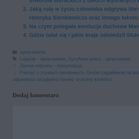
utworów literackich z dwóch wybranych 
Jaką rolę w życiu człowieka odgrywa liter
Henryka Sienkiewicza oraz innego tekstu 
Na czym polegała ewolucja duchowa Mar
Gdzie tułał się i jakie kraje odwiedził S
Kategorie
opracowania
Tagi
Latarnik - opracowanie
,
Syzyfowe prace - opracowanie
Ziemia rodzinna – interpretacja
Pamięć o zrywach narodowych. Omów zagadnienie na podst
odpowiedzi uwzględnij również wybrany kontekst.
Dodaj komentarz
Komentarz