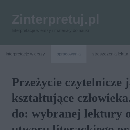
Przejdź
do
Zinterpretuj.pl
treści
Interpretacje wierszy i materiały do nauki
interpretacje wierszy
opracowania
streszczenia lektur
Przeżycie czytelnicze 
kształtujące człowieka.
do: wy­bra­nej lek­tu­ry 
utwo­ru li­te­rac­kie­go 